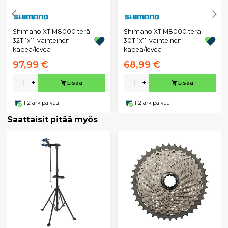
Shimano XT M8000 terä
Shimano XT M8000 terä
32T 1x11-vaihteinen
30T 1x11-vaihteinen
kapea/leveä
kapea/leveä
97,99 €
68,99 €
-
+
-
+
Lisää
Lisää
1-2 arkipäivää
1-2 arkipäivää
Saattaisit pitää myös