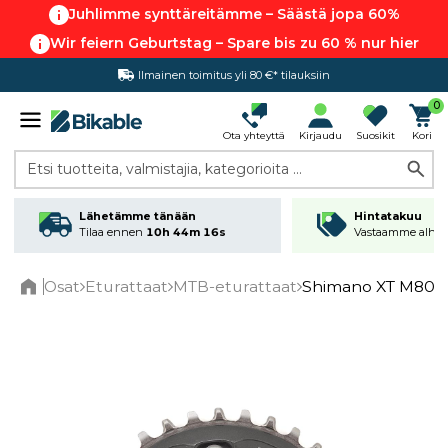
Juhlimme synttäreitämme – Säästä jopa 60%
Wir feiern Geburtstag – Spare bis zu 60 % nur hier
Ilmainen toimitus yli 80 €* tilauksiin
0
Ota yhteyttä
Kirjaudu
Suosikit
Kori
Etsi tuotteita, valmistajia, kategorioita ...
Lähetämme tänään
Hintatakuu
Tilaa ennen
10h 44m 16s
Vastaamme alhai
Osat
Eturattaat
MTB-eturattaat
Shimano XT M8000 
Home