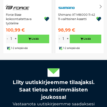
Force Base
Shimano XT M8000 11-42
kokoontaitettava
11-vaihteinen kasetti
työteline
100,99 €
98,99 €
-
+
-
+
Lisää
Lisää
1-2 arkipäivää
1-2 arkipäivää
Liity uutiskirjeemme tilaajaksi.
Saat tietoa ensimmäisten
joukossa!
Vastaanota uutiskirjeemme saadaksesi