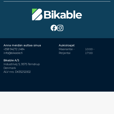
Anna meidän auttaa sinua
Aukioloajat
+358 94272 2484
Maanantai -
10:00 -
info@bikable.fi
Perjantai
17:00
Bikable A/S
Industrivej 5, 9575 Terndrup
Denmark
ALV-nro. DK35252002