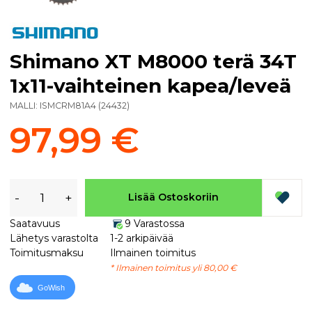
Shimano XT M8000 terä 34T
1x11-vaihteinen kapea/leveä
MALLI:
ISMCRM81A4
(
24432
)
97,99 €
-
+
Lisää Ostoskoriin
Saatavuus
9 Varastossa
Lähetys varastolta
1-2 arkipäivää
Toimitusmaksu
Ilmainen toimitus
* Ilmainen toimitus yli 80,00 €
GoWish