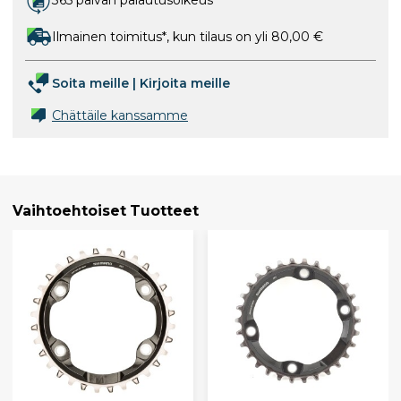
365 päivän palautusoikeus
Ilmainen toimitus*, kun tilaus on yli 80,00 €
Soita meille
|
Kirjoita meille
Chättäile kanssamme
Vaihtoehtoiset Tuotteet