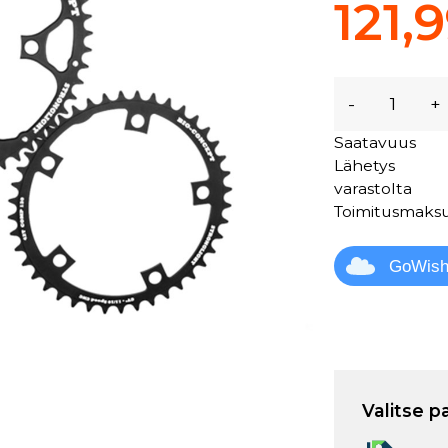
121,
-
+
Saatavuus
Lähetys
varastolta
Toimitusmaks
GoWis
Valitse p