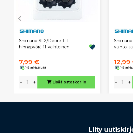
Shimano SLX/Deore 11T
Shimano 
hihnapyörä 11-vaihteinen
vaihto- j
7,99 €
12,99
1-2 arkipäivää
1-2 arki
-
+
-
+
Lisää ostoskoriin
Liity uutiski