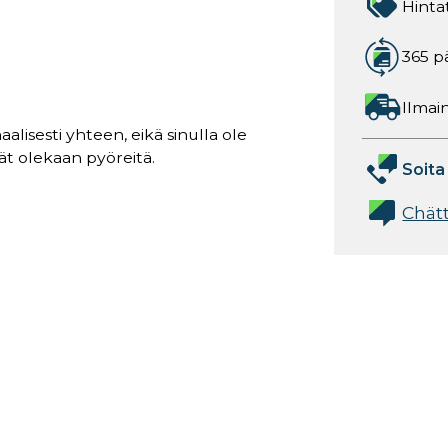
Hinta
365 p
Ilmain
aalisesti yhteen, eikä sinulla ole
ät olekaan pyöreitä.
Soita
Chät