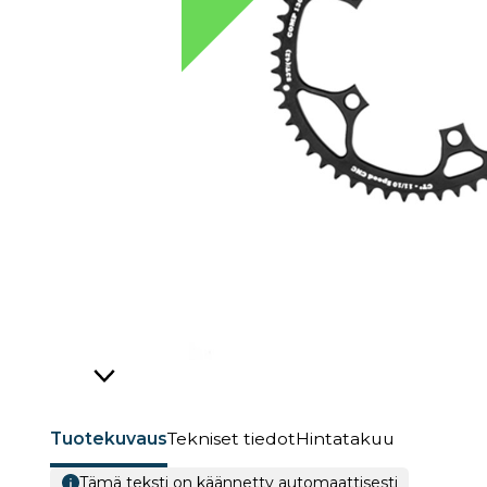
Tuotekuvaus
Tekniset tiedot
Hintatakuu
Tämä teksti on käännetty automaattisesti