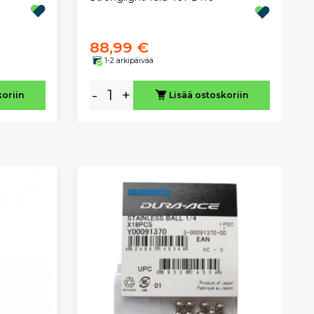
88,99 €
1-2 arkipäivää
-
+
koriin
Lisää ostoskoriin