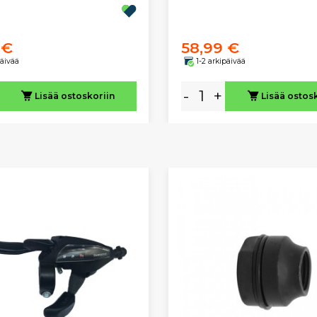
 €
58,99 €
päivää
1-2 arkipäivää
-
+
Lisää ostoskoriin
Lisää ostos