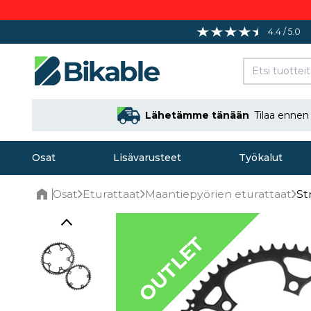
4.4 / 5.0
Lähetämme tänään
Tilaa enne
Osat
Lisävarusteet
Työkalut
Osat
Eturattaat
Maantiepyörien eturattaat
St
Home
OUTLET