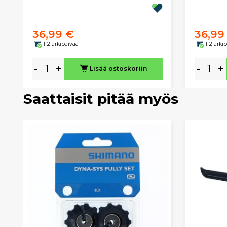
36,99 €
36,99
1-2 arkipäivää
1-2 arki
-
+
-
+
Lisää ostoskoriin
Saattaisit pitää myös