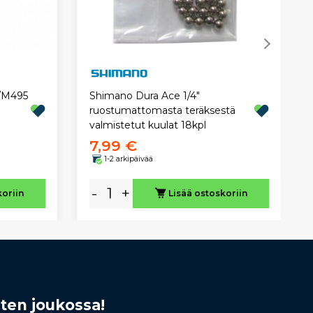
5/M495
Shimano Dura Ace 1/4"
ruostumattomasta teräksestä
valmistetut kuulat 18kpl
7,99 €
1-2 arkipäivää
-
+
koriin
Lisää ostoskoriin
sten joukossa!