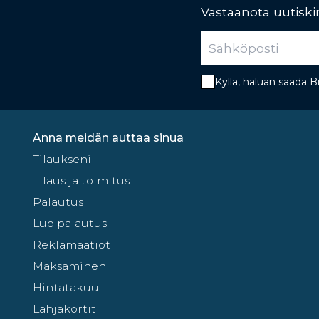
Vastaanota uutiskir
Kyllä, haluan saada 
Anna meidän auttaa sinua
Tilaukseni
Tilaus ja toimitus
Palautus
Luo palautus
Reklamaatiot
Maksaminen
Hintatakuu
Lahjakortit