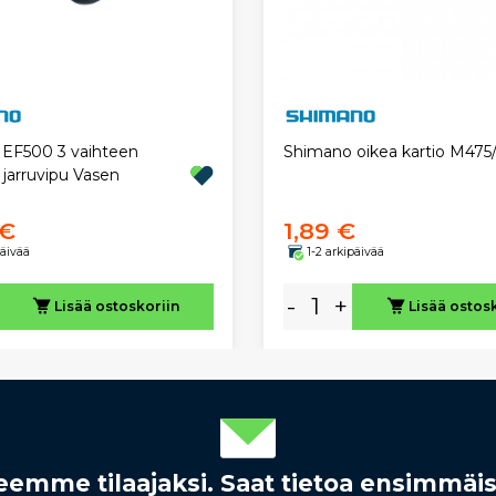
EF500 3 vaihteen
Shimano oikea kartio M47
a jarruvipu Vasen
 €
1,89 €
päivää
1-2 arkipäivää
-
+
Lisää ostoskoriin
Lisää ostos
rjeemme tilaajaksi. Saat tietoa ensimmäi