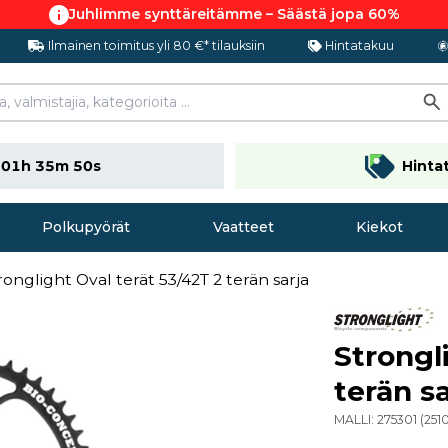
Juhlimme synttäreitämme – Säästä jopa 60%
Ilmainen toimitus yli 80 €* tilauksiin
Hintatakuu
n
01h 35m 49s
Hinta
Polkupyörät
Vaatteet
Kiekot
ronglight Oval terät 53/42T 2 terän sarja
Strongl
terän sa
MALLI:
275301
(
251