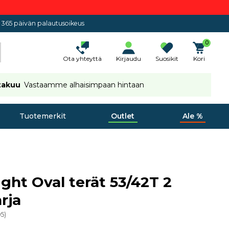
365 päivän palautusoikeus
0
Ota yhteyttä
Kirjaudu
Suosikit
Kori
takuu
Vastaamme alhaisimpaan hintaan
Tuotemerkit
Outlet
Ale %
ight Oval terät 53/42T 2
rja
05
)