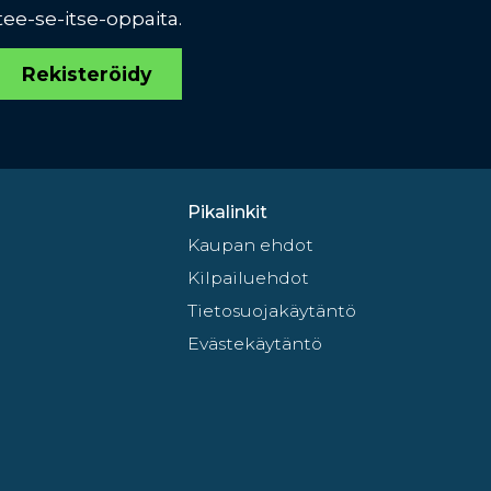
tee-se-itse-oppaita.
Rekisteröidy
Pikalinkit
Kaupan ehdot
Kilpailuehdot
Tietosuojakäytäntö
Evästekäytäntö