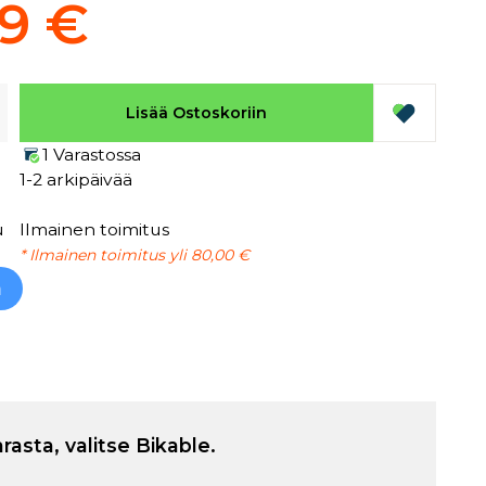
99 €
Lisää Ostoskoriin
1 Varastossa
1-2 arkipäivää
u
Ilmainen toimitus
* Ilmainen toimitus yli 80,00 €
h
arasta, valitse Bikable.