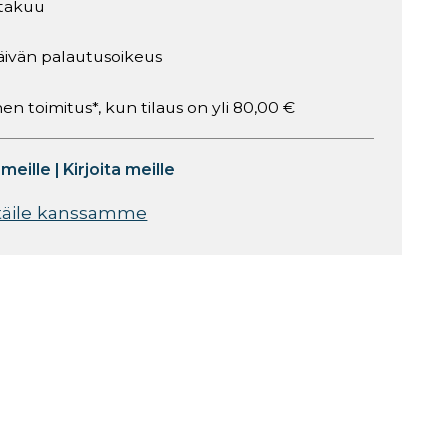
takuu
äivän palautusoikeus
en toimitus*, kun tilaus on yli 80,00 €
 meille
|
Kirjoita meille
täile kanssamme