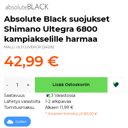
Absolute Black suojukset
Shimano Ultegra 6800
kampiakselille harmaa
MALLI:
ULTCOVERGR
(
24126
)
42,99 €
-
+
Lisää Ostoskoriin
Saatavuus
3 Varastossa
Lähetys varastolta
1-2 arkipäivää
Toimitusmaksu
Alkaen 11,99 €
* Ilmainen toimitus yli 80,00 €
GoWish