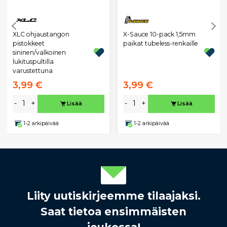
XLC ohjaustangon
X-Sauce 10-pack 1,5mm
pistokkeet
paikat tubeless-renkaille
sininen/valkoinen
lukituspultilla
varustettuna
3,99 €
3,99 €
-
+
-
+
Lisää
Lisää
1-2 arkipäivää
1-2 arkipäivää
Liity uutiskirjeemme tilaajaksi.
Saat tietoa ensimmäisten