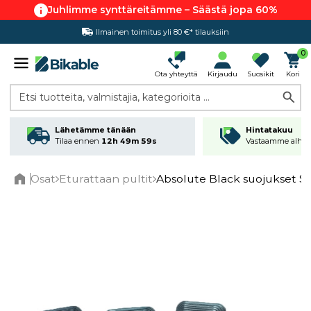
Juhlimme synttäreitämme – Säästä jopa 60%
Ilmainen toimitus yli 80 €* tilauksiin
Hintatakuu
0
Ota yhteyttä
Kirjaudu
Suosikit
Kori
Etsi tuotteita, valmistajia, kategorioita ...
Lähetämme tänään
Hintatakuu
Tilaa ennen
12h 49m 58s
Vastaamme alhai
Osat
Eturattaan pultit
Absolute Black suojukset S
Home