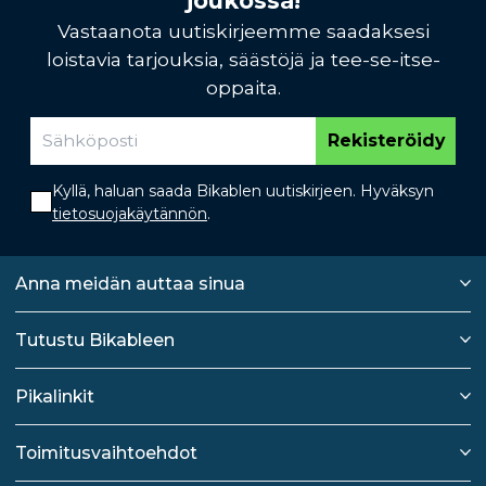
joukossa!
Vastaanota uutiskirjeemme saadaksesi
loistavia tarjouksia, säästöjä ja tee-se-itse-
oppaita.
Rekisteröidy
Kyllä, haluan saada Bikablen uutiskirjeen. Hyväksyn
tietosuojakäytännön
.
Anna meidän auttaa sinua
Tutustu Bikableen
Pikalinkit
Toimitusvaihtoehdot