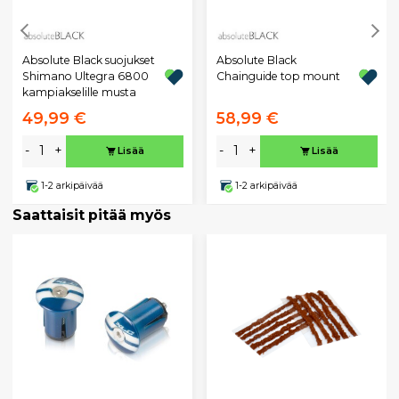
Absolute Black suojukset
Absolute Black
Shimano Ultegra 6800
Chainguide top mount
kampiakselille musta
49,99 €
58,99 €
-
+
-
+
Lisää
Lisää
1-2 arkipäivää
1-2 arkipäivää
Saattaisit pitää myös