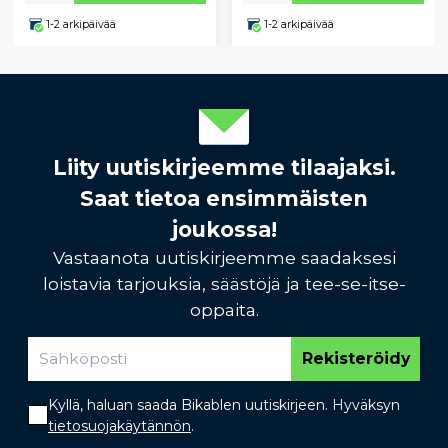
1-2 arkipäivää
1-2 arkipäivää
Liity uutiskirjeemme tilaajaksi.
Saat tietoa ensimmäisten
joukossa!
Vastaanota uutiskirjeemme saadaksesi
loistavia tarjouksia, säästöjä ja tee-se-itse-
oppaita.
Rekisteröidy
Kyllä, haluan saada Bikablen uutiskirjeen. Hyväksyn
tietosuojakäytännön
.