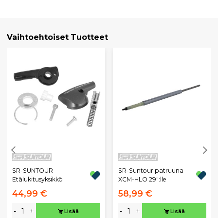
Vaihtoehtoiset Tuotteet
SR-SUNTOUR
SR-Suntour patruuna
Etälukitusyksikkö
XCM-HLO 29":lle
44,99 €
58,99 €
-
+
-
+
Lisää
Lisää