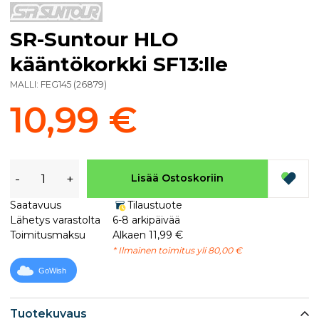
SR-Suntour HLO
kääntökorkki SF13:lle
MALLI:
FEG145
(
26879
)
10,99 €
-
+
Lisää Ostoskoriin
Saatavuus
Tilaustuote
Lähetys varastolta
6-8 arkipäivää
Toimitusmaksu
Alkaen 11,99 €
* Ilmainen toimitus yli 80,00 €
GoWish
Tuotekuvaus