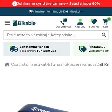
Juhlimme synttäreitämme – Säästä jopa 60%
Ilmainen toimitus yli 80 €* tilauksiin
0
Ota yhteyttä
Kirjaudu
Suosikit
Kori
Etsi tuotteita, valmistajia, kategorioita ...
Lähetämme tänään
Hintatakuu
Tilaa ennen
10h 58m 22s
Vastaamme alhai
Osat
Etuhaarukat
Etuhaarukoiden varaosat
SR-Su
Home