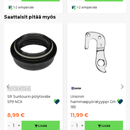
1-2 arkipäivää
1-2 arkipäivää
Saattaisit pitää myös
Unionin
SR Suntourin pölytiiviste
hammaspyörätyyppi GH-
SF9 NCX
165
8,99 €
11,99 €
-
+
-
+
Lisää
Lisää