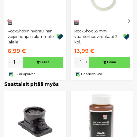
RockShoxin hydraulinen
RockShox 35 mm
vaijerinohjain ulommalle
vaahtomuovirenkaat 2
jalalle
kpl.
6,99 €
13,99 €
-
+
-
+
Lisää
Lisää
1-2 arkipäivää
1-2 arkipäivää
Saattaisit pitää myös