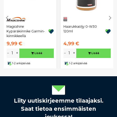
Magicshine
Haarukkaöljy 0-W30
Kypäräkiinnike Garmin-
120ml
kiinnikkeellä
9,99 €
4,99 €
-
+
-
+
Lisää
Lisää
1-2 arkipäivää
1-2 arkipäivää
Liity uutiskirjeemme tilaajaksi.
Saat tietoa ensimmäisten
joukossa!