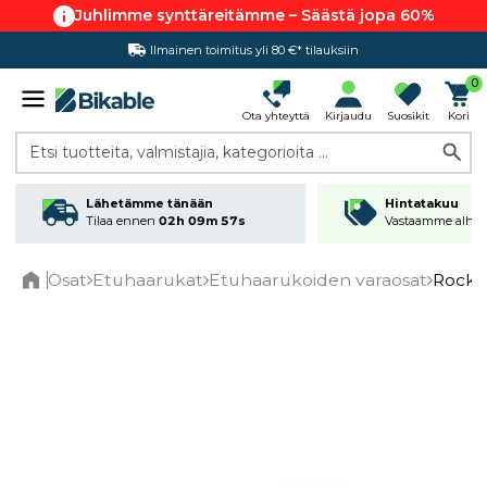
Juhlimme synttäreitämme – Säästä jopa 60%
Ilmainen toimitus yli 80 €* tilauksiin
Hintatakuu
0
Ota yhteyttä
Kirjaudu
Suosikit
Kori
Etsi tuotteita, valmistajia, kategorioita ...
Lähetämme tänään
Hintatakuu
Tilaa ennen
02h 09m 57s
Vastaamme alhai
Osat
Etuhaarukat
Etuhaarukoiden varaosat
RockSh
Home