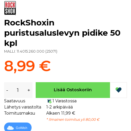
RockShoxin
puristusaluslevyn pidike 50
kpl
MALLI:
11.4015.260.000
(
25071
)
8,99 €
-
+
Lisää Ostoskoriin
Saatavuus
1 Varastossa
Lähetys varastolta
1-2 arkipäivää
Toimitusmaksu
Alkaen 11,99 €
* Ilmainen toimitus yli 80,00 €
GoWish