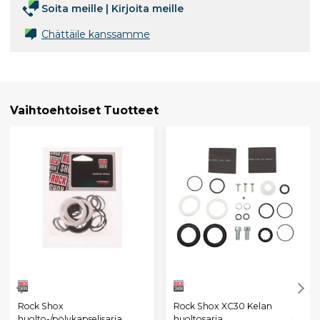
Soita meille
|
Kirjoita meille
Chättäile kanssamme
Vaihtoehtoiset Tuotteet
Rock Shox
Rock Shox XC30 Kelan
huolto-/pölykapselisarja
huoltosarja