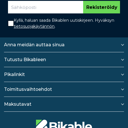
Rekisteröidy
Kyllä, haluan saada Bikablen uutiskirjeen. Hyväksyn
tietosuojakäytännön
.
Anna meidän auttaa sinua
Tutustu Bikableen
Pikalinkit
Toimitusvaihtoehdot
Maksutavat