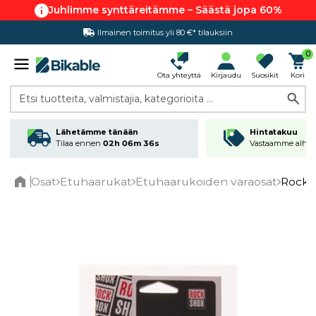
Juhlimme synttäreitämme – Säästä jopa 60%
Ilmainen toimitus yli 80 €* tilauksiin
0
Ota yhteyttä
Kirjaudu
Suosikit
Kori
Etsi tuotteita, valmistajia, kategorioita ...
Lähetämme tänään
Hintatakuu
Tilaa ennen
02h 06m 36s
Vastaamme alhai
Osat
Etuhaarukat
Etuhaarukoiden varaosat
Rock S
Home