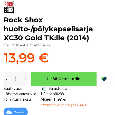
Rock Shox
huolto-/pölykapselisarja
XC30 Gold TK:lle (2014)
MALLI:
00 4315 032 400
(
14617
)
13,99 €
-
+
Lisää Ostoskoriin
Saatavuus
1 Varastossa
Lähetys varastolta
1-2 arkipäivää
Toimitusmaksu
Alkaen 11,99 €
* Ilmainen toimitus yli 80,00 €
GoWish