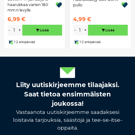
haarukkaa varten 180
pullo
mm:n levylle.
6,99 €
4,99 €
-
+
-
+
Lisää
Lisää
1-2 arkipäivää
1-2 arkipäivää
Liity uutiskirjeemme tilaajaksi.
Saat tietoa ensimmäisten
joukossa!
Vastaanota uutiskirjeemme saadaksesi
loistavia tarjouksia, säästöjä ja tee-se-itse-
oppaita.