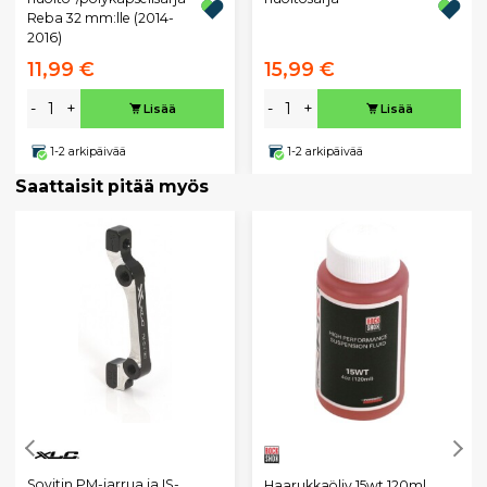
Reba 32 mm:lle (2014-
2016)
11,99 €
15,99 €
-
+
-
+
Lisää
Lisää
1-2 arkipäivää
1-2 arkipäivää
Saattaisit pitää myös
Sovitin PM-jarrua ja IS-
Haarukkaöljy 15wt 120ml