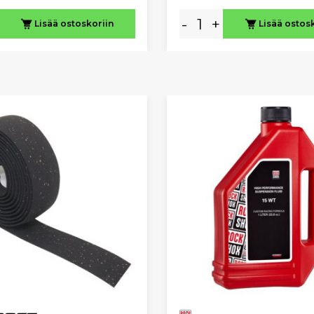
-
+
Lisää ostoskoriin
Lisää ostos