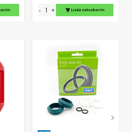
-
+
koriin
Lisää ostoskoriin