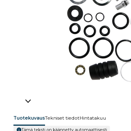
Tuotekuvaus
Tekniset tiedot
Hintatakuu
Tämä teksti on käännetty automaattisesti