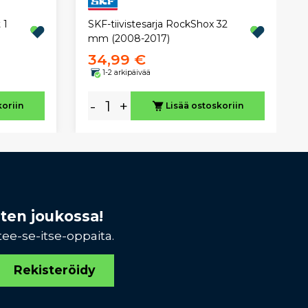
SKF-tiivistesarja RockShox 32
 1
mm (2008-2017)
34,99 €
1-2 arkipäivää
-
+
koriin
Lisää ostoskoriin
sten joukossa!
tee-se-itse-oppaita.
Rekisteröidy