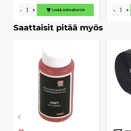
-
+
-
+
Lisää ostoskoriin
Saattaisit pitää myös