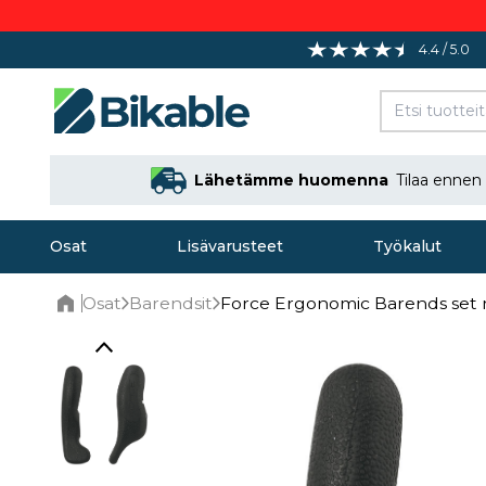
4.4 / 5.0
Lähetämme huomenna
Tilaa ennen
Osat
Lisävarusteet
Työkalut
Osat
Barendsit
Force Ergonomic Barends set
Home