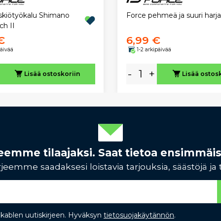
skiötyökalu Shimano
Force pehmeä ja suuri harja
ch II
€
6,99 €
päivää
1-2 arkipäivää
-
+
Lisää ostoskoriin
Lisää ostos
rjeemme tilaajaksi. Saat tietoa ensimmäi
jeemme saadaksesi loistavia tarjouksia, säästöjä ja 
Bikablen uutiskirjeen. Hyväksyn
tietosuojakäytännön
.