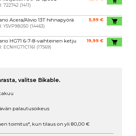
I:
722742
(
1411
)
no Acera/Alivio 13T hihnapyörä
5,99 €
I:
Y5VP98050
(
14463
)
no HG71 6-7-8-vaihteinen ketju
19,99 €
I:
ECNHG71C116I
(
17569
)
arasta, valitse Bikable.
takuu
äivän palautusoikeus
en toimitus*, kun tilaus on yli 80,00 €