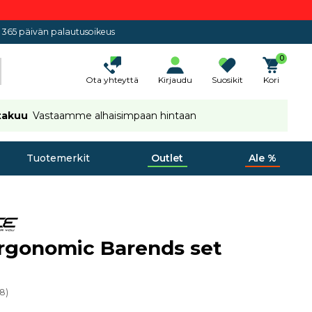
365 päivän palautusoikeus
0
Ota yhteyttä
Kirjaudu
Suosikit
Kori
takuu
Vastaamme alhaisimpaan hintaan
Tuotemerkit
Outlet
Ale %
rgonomic Barends set
08
)