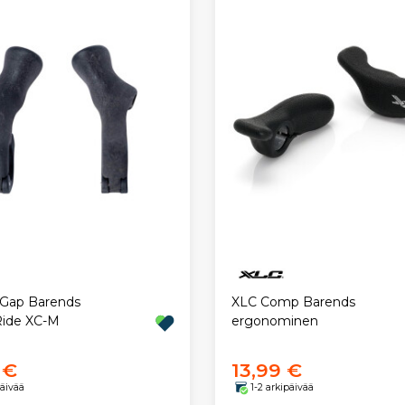
Gap Barends
XLC Comp Barends
ide XC-M
ergonominen
 €
13,99 €
päivää
1-2 arkipäivää