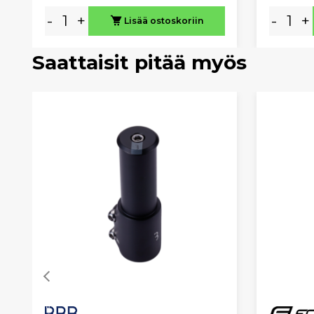
-
+
-
+
Lisää ostoskoriin
Saattaisit pitää myös