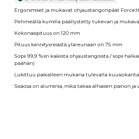
Ergonimiset ja mukavat ohjaustangonpäät Force:l
Pehmeällä kumilla päällystetty tukevan ja mukava
Kokonaispituus on 120 mm
Pituus kiinnitysreiästä yläreunaan on 75 mm
Sopii 99,9 %:iin kaikista ohjaustangoista / sopii halk
päähän)
Lukittuu paikalleen mukana tulevalla kuusiokantapul
Sisäosa on alumiinia, mikä takaa alhaisen painon 