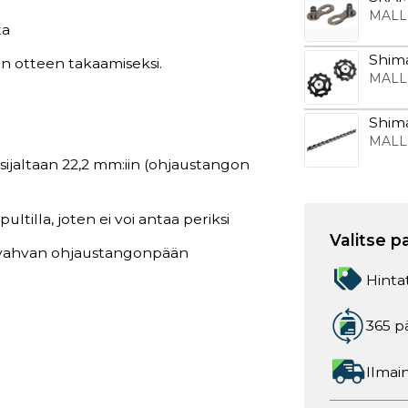
MALL
ta
Shima
n otteen takaamiseksi.
MALL
Shima
MALL
aisijaltaan 22,2 mm:iin (ohjaustangon
tilla, joten ei voi antaa periksi
Valitse p
ja vahvan ohjaustangonpään
Hinta
365 p
Ilmain