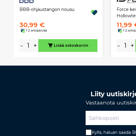
BBB-ohjaustangon nousu
Force ke
Hollowte
30,99 €
11,99 
1-2 arkipäivää
1-2 arki
-
+
-
+
Lisää ostoskoriin
Liity uutiski
Vastaanota uutiskir
Kyllä, haluan saada 