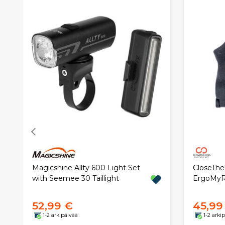
Magicshine Allty 600 Light Set
CloseThe
with Seemee 30 Taillight
ErgoMyR
52,99 €
45,99
1-2 arkipäivää
1-2 arki