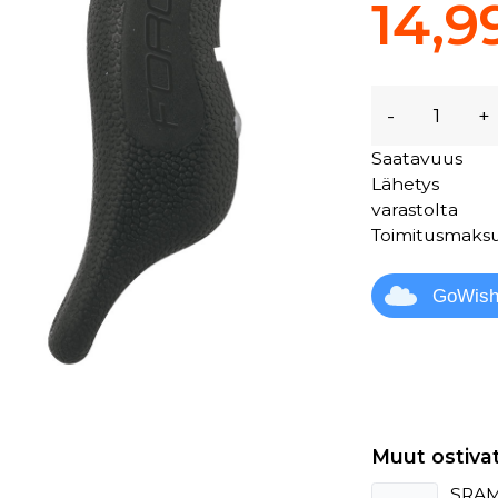
14,9
-
+
Saatavuus
Lähetys
varastolta
Toimitusmaks
GoWis
Muut ostiva
SRAM 