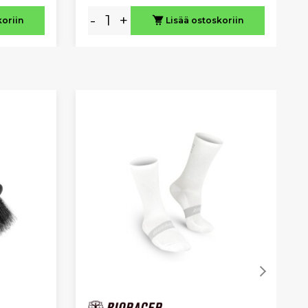
-
+
koriin
Lisää ostoskoriin