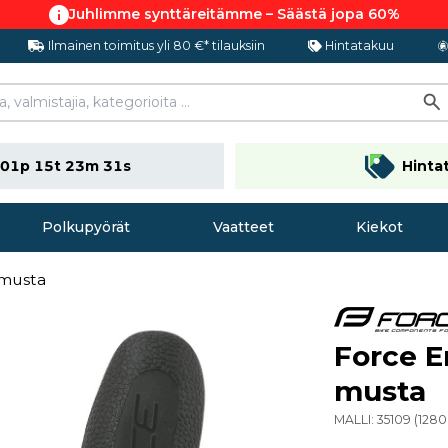
Juhlimme synttäreitämme – Säästä jopa 60%
Ilmainen toimitus yli 80 €* tilauksiin
Hintatakuu
01p 15t 23m 30s
Hinta
Polkupyörät
Vaatteet
Kiekot
 musta
Force E
musta
MALLI:
35109
(
128