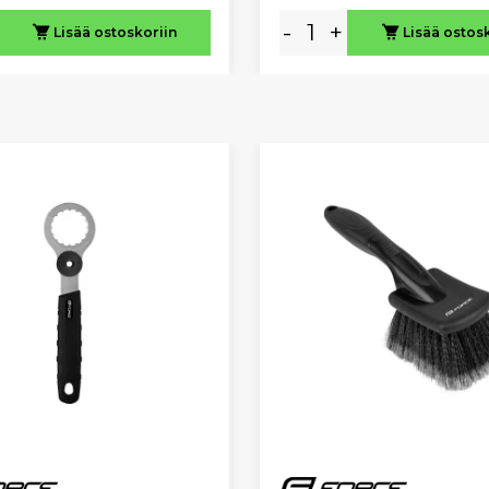
-
+
Lisää ostoskoriin
Lisää ostos