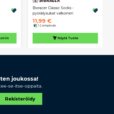
Bioracer Classic Socks -
pyöräilysukat valkoinen
11,99 €
1-2 arkipäivää
koriin
Näytä
Tuote
sten joukossa!
tee-se-itse-oppaita.
Rekisteröidy