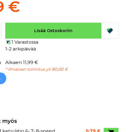
9 €
Lisää Ostoskoriin
1 Varastossa
1-2 arkipäivää
u
Alkaen 11,99 €
* Ilmainen toimitus yli 80,00 €
h
t myös
ketjuliitin 6-,7-,8-speed
0,79 €