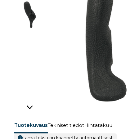
Tuotekuvaus
Tekniset tiedot
Hintatakuu
Tämä teksti on käännetty automaattisesti