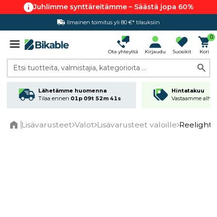
Juhlimme synttäreitämme – Säästä jopa 60%
Ilmainen toimitus yli 80 €* tilauksiin
Hintatakuu
0
Ota yhteyttä
Kirjaudu
Suosikit
Kori
Etsi tuotteita, valmistajia, kategorioita ...
Lähetämme huomenna
Hintatakuu
Tilaa ennen
01p 09t 52m 41s
Vastaamme alhai
Lisävarusteet
Valot
Lisävarusteet valoille
Reelight
Home