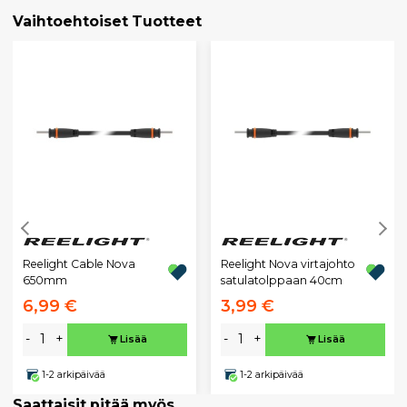
Vaihtoehtoiset Tuotteet
Reelight Cable Nova
Reelight Nova virtajohto
650mm
satulatolppaan 40cm
6,99 €
3,99 €
-
+
-
+
Lisää
Lisää
1-2 arkipäivää
1-2 arkipäivää
Saattaisit pitää myös