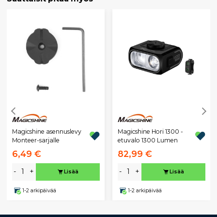
Magicshine asennuslevy
Magicshine Hori 1300 -
Monteer-sarjalle
etuvalo 1300 Lumen
6,49 €
82,99 €
-
+
-
+
Lisää
Lisää
1-2 arkipäivää
1-2 arkipäivää