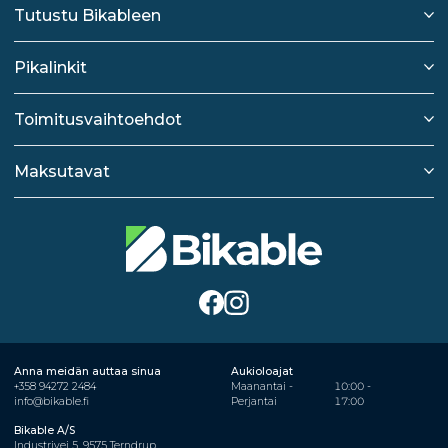
Tutustu Bikableen
Pikalinkit
Toimitusvaihtoehdot
Maksutavat
Anna meidän auttaa sinua
Aukioloajat
+358 94272 2484
Maanantai -
10:00 -
info@bikable.fi
Perjantai
17:00
Bikable A/S
Industrivej 5, 9575 Terndrup