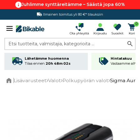
Juhlimme synttäreitämme – Säästä jopa 60%
Ilmainen toimitus yli 80 €* tilauksiin
Hintatakuu
0
Ota yhteyttä
Kirjaudu
Suosikit
Kori
Etsi tuotteita, valmistajia, kategorioita ...
Lähetämme huomenna
Hintatakuu
Tilaa ennen
20h 48m 02s
Vastaamme alhai
Lisävarusteet
Valot
Polkupyörän valot
Sigma Aura 
Home