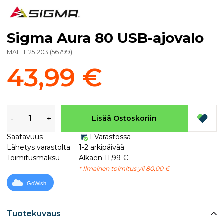
Sigma Aura 80 USB-ajovalo
MALLI:
251203
(
56799
)
43,99 €
-
+
Lisää Ostoskoriin
Saatavuus
1 Varastossa
Lähetys varastolta
1-2 arkipäivää
Toimitusmaksu
Alkaen 11,99 €
* Ilmainen toimitus yli 80,00 €
GoWish
Tuotekuvaus