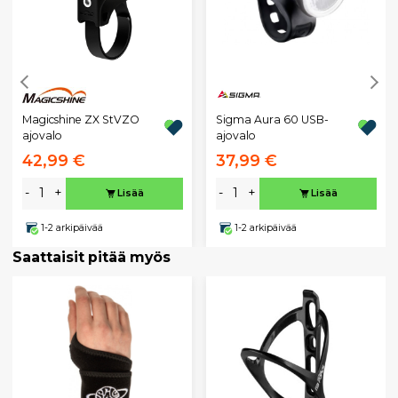
Magicshine ZX StVZO
Sigma Aura 60 USB-
ajovalo
ajovalo
42,99 €
37,99 €
-
+
-
+
Lisää
Lisää
1-2 arkipäivää
1-2 arkipäivää
Saattaisit pitää myös