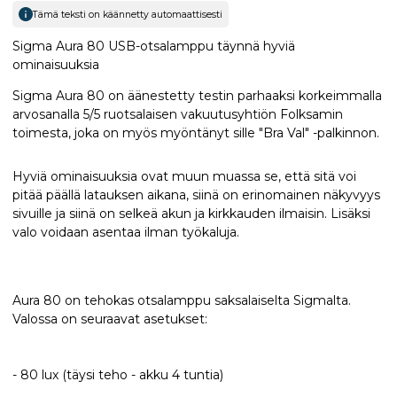
Tämä teksti on käännetty automaattisesti
Sigma Aura 80 USB-otsalamppu täynnä hyviä
ominaisuuksia
Sigma Aura 80 on äänestetty testin parhaaksi korkeimmalla
arvosanalla 5/5 ruotsalaisen vakuutusyhtiön Folksamin
toimesta, joka on myös myöntänyt sille "Bra Val" -palkinnon.
Hyviä ominaisuuksia ovat muun muassa se, että sitä voi
pitää päällä latauksen aikana, siinä on erinomainen näkyvyys
sivuille ja siinä on selkeä akun ja kirkkauden ilmaisin. Lisäksi
valo voidaan asentaa ilman työkaluja.
Aura 80 on tehokas otsalamppu saksalaiselta Sigmalta.
Valossa on seuraavat asetukset:
- 80 lux (täysi teho - akku 4 tuntia)