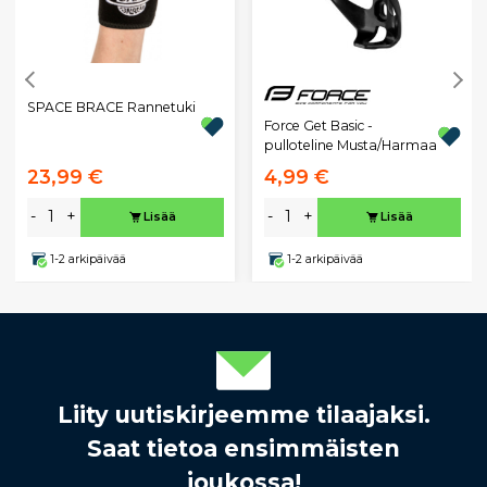
SPACE BRACE Rannetuki
Force Get Basic -
pulloteline Musta/Harmaa
23,99 €
4,99 €
-
+
-
+
Lisää
Lisää
1-2 arkipäivää
1-2 arkipäivää
Liity uutiskirjeemme tilaajaksi.
Saat tietoa ensimmäisten
joukossa!