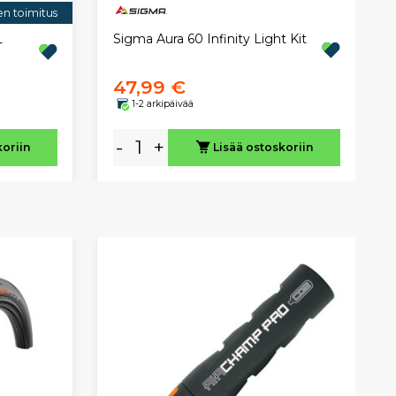
en toimitus
Sigma Aura 60 Infinity Light Kit
-
47,99 €
1-2 arkipäivää
-
+
koriin
Lisää ostoskoriin