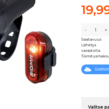
19,9
-
+
Saatavuus
Lähetys
varastolta
Toimitusmaks
GoWis
Valitse p