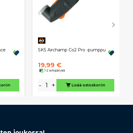
SKS Airchamp Co2 Pro -pumppu
ace
19,99 €
1-2 arkipäivää
-
+
koriin
Lisää ostoskoriin
sten joukossa!