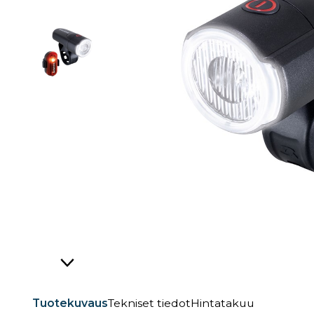
Tuotekuvaus
Tekniset tiedot
Hintatakuu