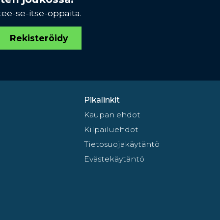
tee-se-itse-oppaita.
Rekisteröidy
Pikalinkit
Kaupan ehdot
Kilpailuehdot
Tietosuojakäytäntö
Evästekäytäntö