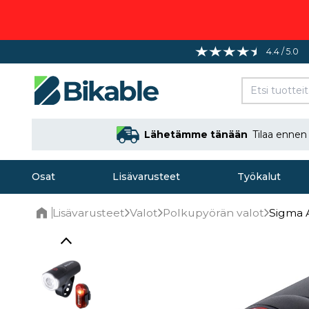
4.4 / 5.0
Lähetämme tänään
Tilaa enne
Osat
Lisävarusteet
Työkalut
Lisävarusteet
Valot
Polkupyörän valot
Sigma 
Home