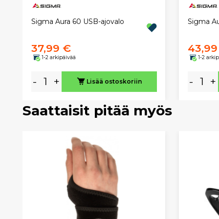
Sigma Aura 60 USB-ajovalo
Sigma Au
37,99 €
43,99
1-2 arkipäivää
1-2 arki
-
+
-
+
Lisää ostoskoriin
Saattaisit pitää myös