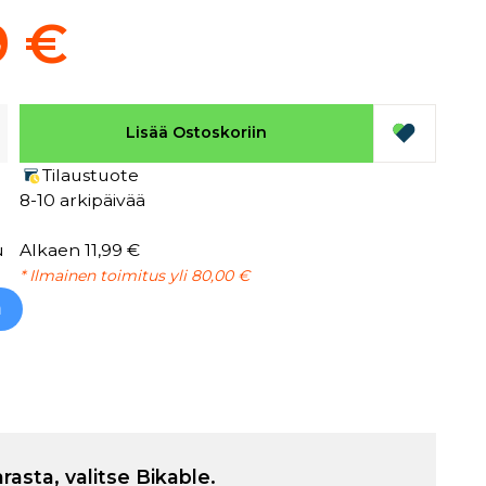
9 €
Lisää Ostoskoriin
Tilaustuote
8-10 arkipäivää
u
Alkaen 11,99 €
* Ilmainen toimitus yli 80,00 €
h
arasta, valitse Bikable.