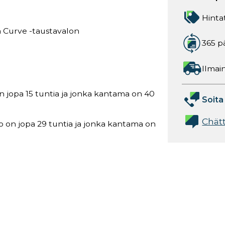
Hinta
a Curve -taustavalon
365 p
Ilmain
on jopa 15 tuntia ja jonka kantama on 40
Soita
Chät
o on jopa 29 tuntia ja jonka kantama on