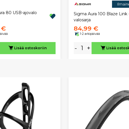
Ilmain
ra 80 USB-ajovalo
Sigma Aura 100 Blaze Link 
valosarja
 €
84,99 €
päivää
1-2 arkipäivää
-
+
Lisää ostoskoriin
Lisää ostos