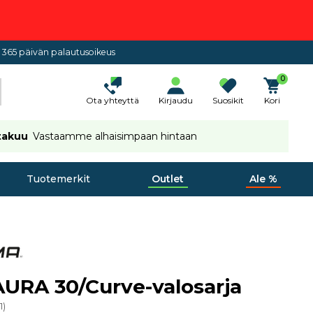
365 päivän palautusoikeus
0
Ota yhteyttä
Kirjaudu
Suosikit
Kori
takuu
Vastaamme alhaisimpaan hintaan
Tuotemerkit
Outlet
Ale %
URA 30/Curve-valosarja
1
)