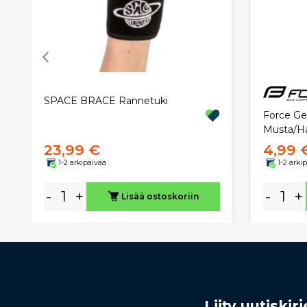
SPACE BRACE Rannetuki
Force Get
Musta/H
23,99 €
4,99 
1-2 arkipäivää
1-2 arki
-
+
-
+
Lisää ostoskoriin
Liity uutiski