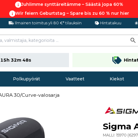
Juhlimme synttäreitämme – Säästä jopa 60%
Wir feiern Geburtstag – Spare bis zu 60 % nur hier
Ilmainen toimitus yli 80 €* tilauksiin
Hintatakuu
n
15h 32m 47s
Hinta
Polkupyörät
Vaatteet
Kiekot
AURA 30/Curve-valosarja
Sigma A
MALLI:
15970
(
6297