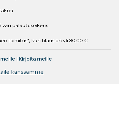
takuu
äivän palautusoikeus
en toimitus*, kun tilaus on yli 80,00 €
 meille
|
Kirjoita meille
täile kanssamme