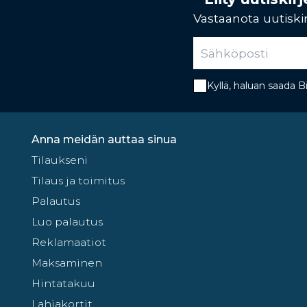
Vastaanota uutiskir
Kyllä, haluan saada 
Anna meidän auttaa sinua
Tilaukseni
Tilaus ja toimitus
Palautus
Luo palautus
Reklamaatiot
Maksaminen
Hintatakuu
Lahjakortit