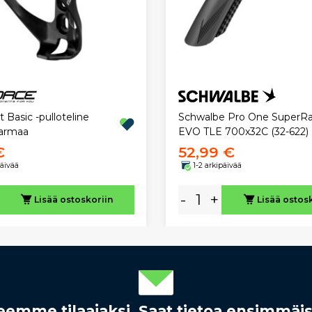
 Basic -pulloteline
Schwalbe Pro One SuperR
armaa
EVO TLE 700x32C (32-622)
€
52,99 €
päivää
1-2 arkipäivää
-
+
Lisää ostoskoriin
Lisää ostos
rjeemme tilaajaksi. Saat tietoa ensimmäi