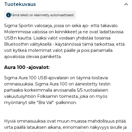
Tuotekuvaus
Tämä teksti on käännetty automaattisesti
Sigma Sportin valosarja, jossa on sekä ajo- että takavalo.
Molemmissa valoissa on kiinnikkeet ja ne ovat ladattavissa
USB:n kautta. Lisäksi valot voidaan yhdistää toisiinsa
Bluetoothin välityksellä - käytännössä tämä tarkoittaa, että
voit kytkeä molemmat valot päälle ja pois painamalla
ajovalossa olevaa painiketta.
Aura 100 -ajovalot:
Sigma Aura 100 USB-ajovalaisin on täynnä loistavia
ominaisuuksia. Sigma Aura 100 on äänestetty testin
parhaaksi korkeimmalla arvosanalla 5/5 ruotsalaisen
vakuutusyhtiön Folksamin toimesta, joka on myös
myöntänyt sille "Bra Val" -palkinnon.
Hyviä ominaisuuksia ovat muun muassa mahdollisuus pitää
virta päällä latauksen aikana, erinomainen näkyvyys sivulle ja