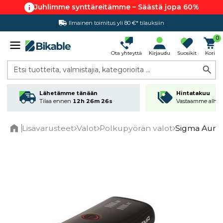
Juhlimme synttäreitämme – Säästä jopa 60%
Ilmainen toimitus yli 80 €* tilauksiin
Hintatakuu
0
Ota yhteyttä
Kirjaudu
Suosikit
Kori
Etsi tuotteita, valmistajia, kategorioita ...
Lähetämme tänään
Hintatakuu
Tilaa ennen
12h 26m 25s
Vastaamme alhai
Lisävarusteet
Valot
Polkupyörän valot
Sigma Aura 1
Home