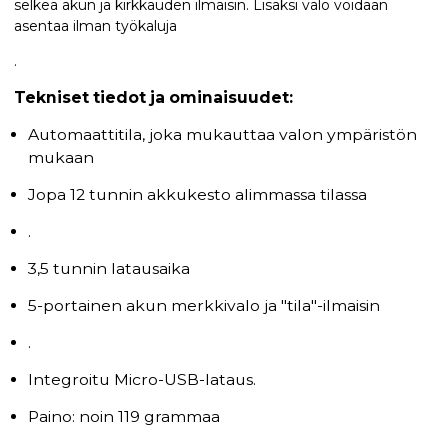
selkeä akun ja kirkkauden ilmaisin. Lisäksi valo voidaan
asentaa ilman työkaluja
.
Tekniset tiedot ja ominaisuudet:
Automaattitila, joka mukauttaa valon ympäristön
mukaan
Jopa 12 tunnin akkukesto alimmassa tilassa
.
3,5 tunnin latausaika
5-portainen akun merkkivalo ja "tila"-ilmaisin
.
Integroitu Micro-USB-lataus.
Paino: noin 119 grammaa