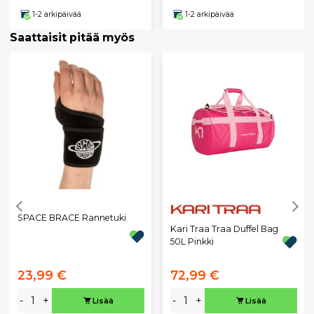
1-2 arkipäivää
1-2 arkipäivää
Saattaisit pitää myös
SPACE BRACE Rannetuki
Kari Traa Traa Duffel Bag
50L Pinkki
23,99 €
72,99 €
-
+
-
+
Lisää
Lisää