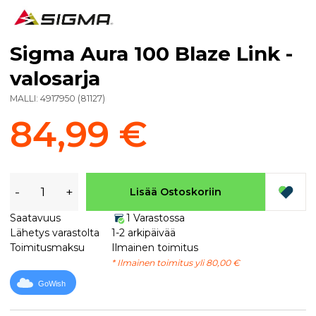
Sigma Aura 100 Blaze Link -
valosarja
MALLI:
4917950
(
81127
)
84,99 €
-
+
Lisää Ostoskoriin
Saatavuus
1 Varastossa
Lähetys varastolta
1-2 arkipäivää
Toimitusmaksu
Ilmainen toimitus
* Ilmainen toimitus yli 80,00 €
GoWish