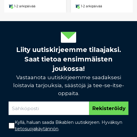
1-2 arkipäivää
1-2 arkipäivää
Liity uutiskirjeemme tilaajaksi.
Saat tietoa ensimmäisten
joukossa!
Vastaanota uutiskirjeemme saadaksesi
loistavia tarjouksia, säästöjä ja tee-se-itse-
oppaita.
Rekisteröidy
Kyllä, haluan saada Bikablen uutiskirjeen. Hyväksyn
tietosuojakäytännön
.