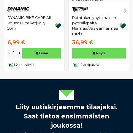
DYNAMIC BIKE CARE All-
Pathtaker lyhythihainen
Round Lube ketjuöljy
pyöräilypaita
50ml
Harmaa/Vaaleanharmaa
miehet
6,99 €
36,99 €
-
+
Lisää
Näytä
1-2 arkipäivää
1-2 arkipäivää
Liity uutiskirjeemme tilaajaksi.
Saat tietoa ensimmäisten
joukossa!