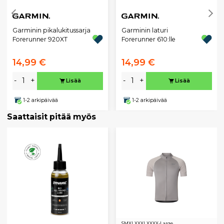
Garminin pikalukitussarja
Garminin laturi
Forerunner 920XT
Forerunner 610:lle
14,99 €
14,99 €
-
+
-
+
Lisää
Lisää
1-2 arkipäivää
1-2 arkipäivää
Saattaisit pitää myös
S
M
XL
XXXL
XXXX-Large