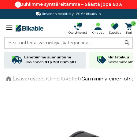
Juhlimme synttäreitämme – Säästä jopa 60%
Ilmainen toimitus yli 80 €* tilauksiin
Hintatakuu
0
Ota yhteyttä
Kirjaudu
Suosikit
Kori
Etsi tuotteita, valmistajia, kategorioita ...
Lähetämme sunnuntaina
Hintatakuu
Tilaa ennen
01p 20t 03m 30s
Vastaamme alhai
Lisävarusteet
Urheilukellot
Garminin yleinen ohjau
Home