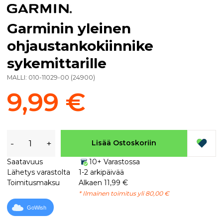
Garminin yleinen
ohjaustankokiinnike
sykemittarille
MALLI:
010-11029-00
(
24900
)
9,99 €
-
+
Lisää Ostoskoriin
Saatavuus
10+ Varastossa
Lähetys varastolta
1-2 arkipäivää
Toimitusmaksu
Alkaen 11,99 €
* Ilmainen toimitus yli 80,00 €
GoWish