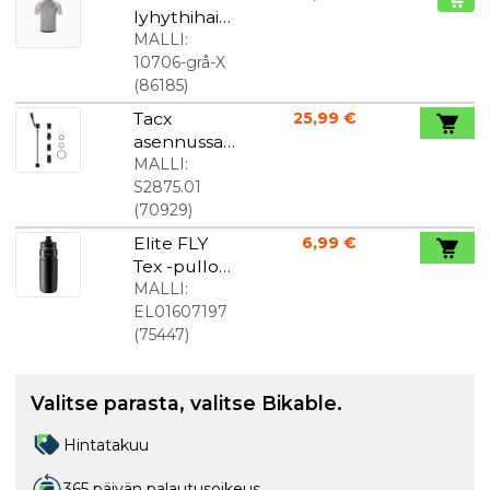
lyhythihain
en
MALLI:
pyöräilypait
10706-grå-X
a
(
86185
)
Harmaa/Vaa
Tacx
25,99 €
leanharmaa
asennussarj
miehet
a NEO 2T
MALLI:
S2875.01
(
70929
)
Elite FLY
6,99 €
Tex -pullo
Musta 750
MALLI:
ml
EL01607197
(
75447
)
Valitse parasta, valitse Bikable.
Hintatakuu
365 päivän palautusoikeus