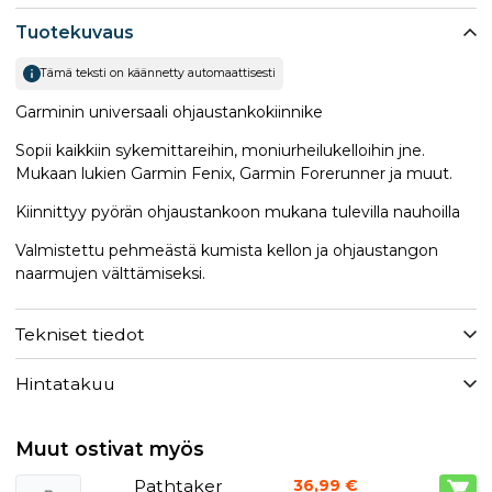
Tuotekuvaus
Tämä teksti on käännetty automaattisesti
Garminin universaali ohjaustankokiinnike
Sopii kaikkiin sykemittareihin, moniurheilukelloihin jne.
Mukaan lukien Garmin Fenix, Garmin Forerunner ja muut.
Kiinnittyy pyörän ohjaustankoon mukana tulevilla nauhoilla
Valmistettu pehmeästä kumista kellon ja ohjaustangon
naarmujen välttämiseksi.
Tekniset tiedot
Hintatakuu
Muut ostivat myös
Pathtaker
36,99 €