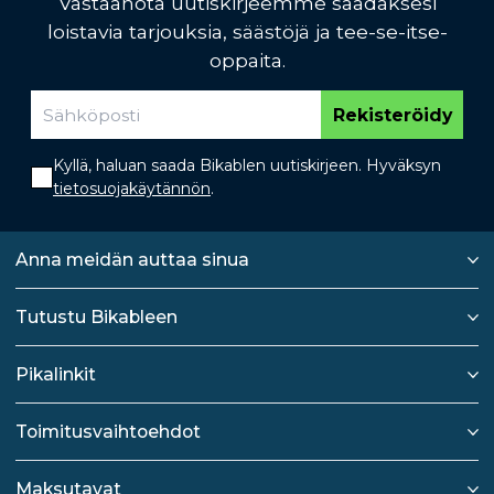
Vastaanota uutiskirjeemme saadaksesi
loistavia tarjouksia, säästöjä ja tee-se-itse-
oppaita.
Rekisteröidy
Kyllä, haluan saada Bikablen uutiskirjeen. Hyväksyn
tietosuojakäytännön
.
Anna meidän auttaa sinua
Tutustu Bikableen
Pikalinkit
Toimitusvaihtoehdot
Maksutavat