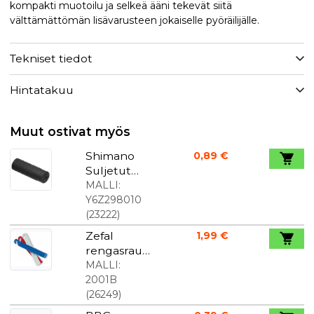
kompakti muotoilu ja selkeä ääni tekevät siitä
välttämättömän lisävarusteen jokaiselle pyöräilijälle.
Tekniset tiedot
Hintatakuu
Muut ostivat myös
Shimano
0,89 €
Suljetut
päätepysäy
MALLI:
ttimet 4
Y6Z298010
mm
(
23222
)
vaihteita
Zefal
1,99 €
varten.
rengasraud
at, kolmen
MALLI:
kappaleen
2001B
setti
(
26249
)