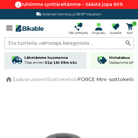
Juhlimme synttäreitämme – Säästä jopa 60%
Ilmainen toimitus yli 80 €* tilauksiin
Hintatakuu
0
Ota yhteyttä
Kirjaudu
Suosikit
Kori
Etsi tuotteita, valmistajia, kategorioita ...
Lähetämme huomenna
Hintatakuu
Tilaa ennen
01p 16t 59m 45s
Vastaamme alhai
Lisävarusteet
Soittokellot
FORCE Mini -soittokello
Home