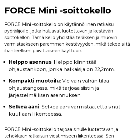
FORCE Mini -soittokello
FORCE Mini -soittokello on käytännöllinen ratkaisu
pyöräilijöille, jotka haluavat luotettavan ja kestävän
soittokellon. Tämä kello yhdistää teräksen ja muovin
varmistaakseen paremman kestävyyden, mikä tekee siitä
ihanteellisen päivittäiseen käyttöön.
Helppo asennus
: Helppo kiinnittää
ohjaustankoon, jonka halkaisija on 22,2mm.
Kompakti muotoilu
: Vie vain vähän tilaa
ohjaustangossa, mikä tarjoaa siistin ja
järjestelmällisen asennuksen.
Selkeä ääni
: Selkeä ääni varmistaa, että sinut
kuullaan liikenteessä.
FORCE Mini -soittokello tarjoaa sinulle luotettavan ja
tehokkaan ratkaisun viestimiseen liikenteessä. Sen