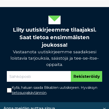
Liity uutiskirjeemme tilaajaksi.
Saat tietoa ensimmäisten
joukossa!
Vastaanota uutiskirjeemme saadaksesi
loistavia tarjouksia, säästöjä ja tee-se-itse-
oppaita.
Rekisteröidy
Kyllä, haluan saada Bikablen uutiskirjeen. Hyväksyn
tietosuojakäytännön
.
Anna meidän auttaa sinua