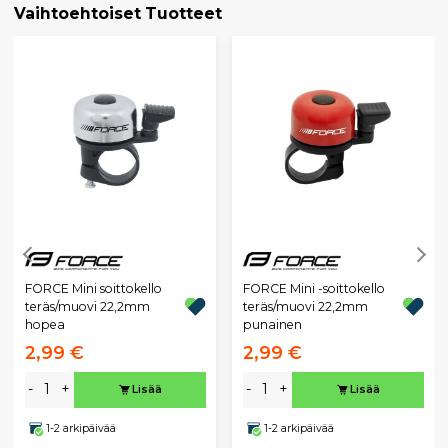
Vaihtoehtoiset Tuotteet
FORCE Mini soittokello
FORCE Mini -soittokello
teräs/muovi 22,2mm
teräs/muovi 22,2mm
hopea
punainen
2,99 €
2,99 €
-
+
-
+
Lisää
Lisää
1-2 arkipäivää
1-2 arkipäivää