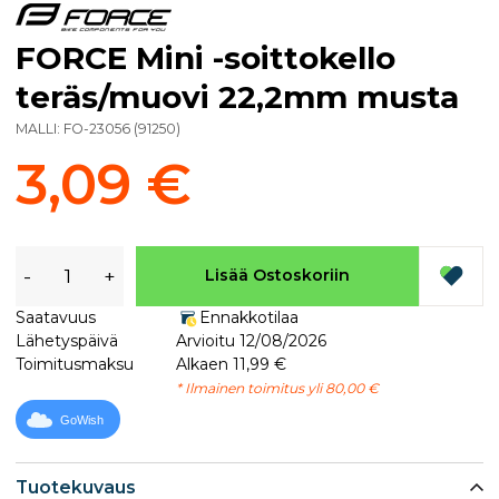
FORCE Mini -soittokello
teräs/muovi 22,2mm musta
MALLI:
FO-23056
(
91250
)
3,09 €
-
+
Lisää Ostoskoriin
Saatavuus
Ennakkotilaa
Lähetyspäivä
Arvioitu 12/08/2026
Toimitusmaksu
Alkaen 11,99 €
* Ilmainen toimitus yli 80,00 €
GoWish
Tuotekuvaus