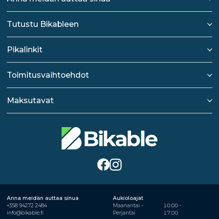
Tutustu Bikableen
Pikalinkit
Toimitusvaihtoehdot
Maksutavat
Anna meidän auttaa sinua
Aukioloajat
+358 94272 2484
Maanantai -
10:00 -
info@bikable.fi
Perjantai
17:00