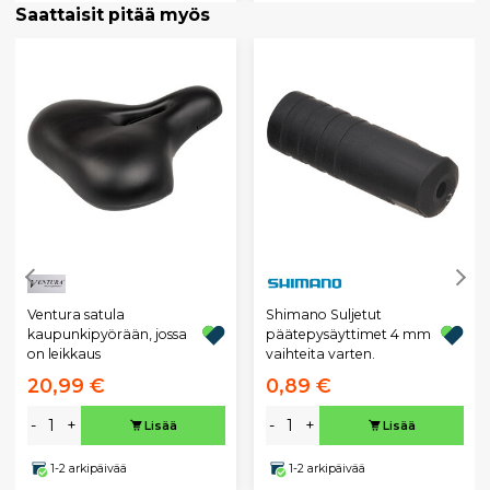
Saattaisit pitää myös
Ventura satula
Shimano Suljetut
kaupunkipyörään, jossa
päätepysäyttimet 4 mm
on leikkaus
vaihteita varten.
20,99 €
0,89 €
-
+
-
+
Lisää
Lisää
1-2 arkipäivää
1-2 arkipäivää