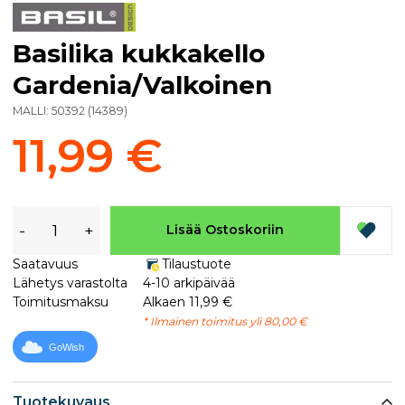
Basilika kukkakello
Gardenia/Valkoinen
MALLI:
50392
(
14389
)
11,99 €
-
+
Lisää Ostoskoriin
Saatavuus
Tilaustuote
Lähetys varastolta
4-10 arkipäivää
Toimitusmaksu
Alkaen 11,99 €
* Ilmainen toimitus yli 80,00 €
GoWish
Tuotekuvaus