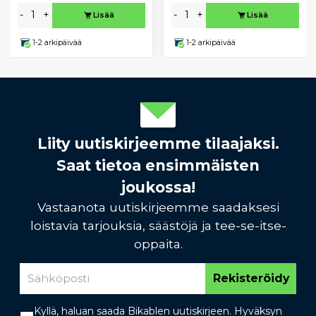
-
+
-
+
Lisää
Lisää
1-2 arkipäivää
1-2 arkipäivää
Liity uutiskirjeemme tilaajaksi.
Saat tietoa ensimmäisten
joukossa!
Vastaanota uutiskirjeemme saadaksesi
loistavia tarjouksia, säästöjä ja tee-se-itse-
oppaita.
Rekisteröidy
Kyllä, haluan saada Bikablen uutiskirjeen. Hyväksyn