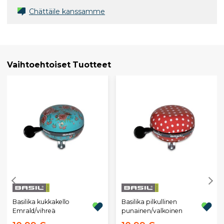
Chättäile kanssamme
Vaihtoehtoiset Tuotteet
Basilika kukkakello
Basilika pilkullinen
Emrald/vihreä
punainen/valkoinen