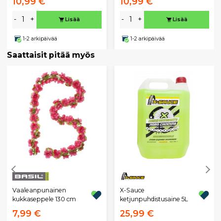
10,99 €
10,99 €
-
+
-
+
Lisää
Lisää
1-2 arkipäivää
1-2 arkipäivää
Saattaisit pitää myös
X-Sauce
Vaaleanpunainen
ketjunpuhdistusaine 5L
kukkaseppele 130 cm
7,99 €
25,99 €