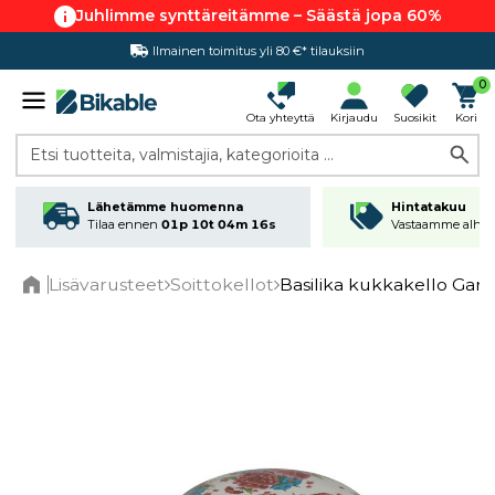
Juhlimme synttäreitämme – Säästä jopa 60%
Ilmainen toimitus yli 80 €* tilauksiin
0
Ota yhteyttä
Kirjaudu
Suosikit
Kori
Etsi tuotteita, valmistajia, kategorioita ...
Lähetämme huomenna
Hintatakuu
Tilaa ennen
01p 10t 04m 16s
Vastaamme alhai
Lisävarusteet
Soittokellot
Basilika kukkakello Gar
Home