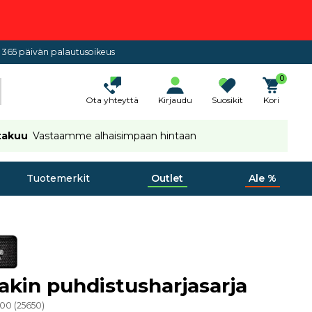
365 päivän palautusoikeus
0
Ota yhteyttä
Kirjaudu
Suosikit
Kori
takuu
Vastaamme alhaisimpaan hintaan
Tuotemerkit
Outlet
Ale %
kin puhdistusharjasarja
000
(
25650
)