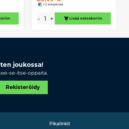
1-2 arkipäivää
-
+
koriin
Lisää ostoskoriin
sten joukossa!
tee-se-itse-oppaita.
Rekisteröidy
Pikalinkit