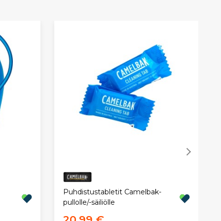
Puhdistustabletit Camelbak-
pullolle/-säiliölle
20,99 €