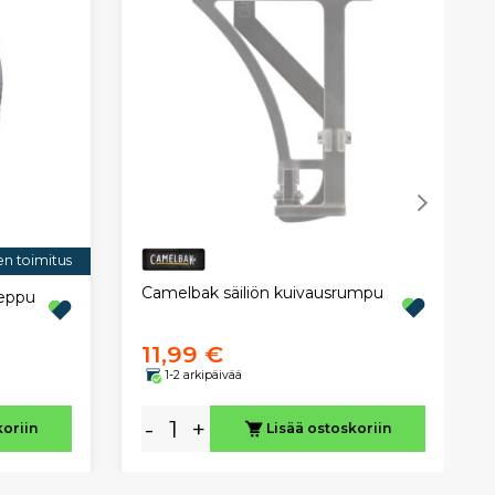
en toimitus
Camelbak säiliön kuivausrumpu
reppu
11,99 €
1-2 arkipäivää
-
+
koriin
Lisää ostoskoriin