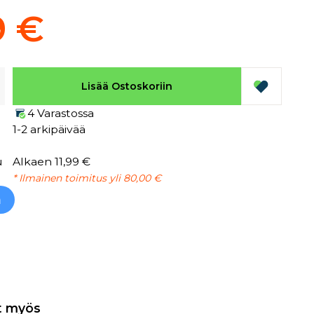
9 €
Lisää Ostoskoriin
4 Varastossa
1-2 arkipäivää
u
Alkaen 11,99 €
* Ilmainen toimitus yli 80,00 €
h
t myös