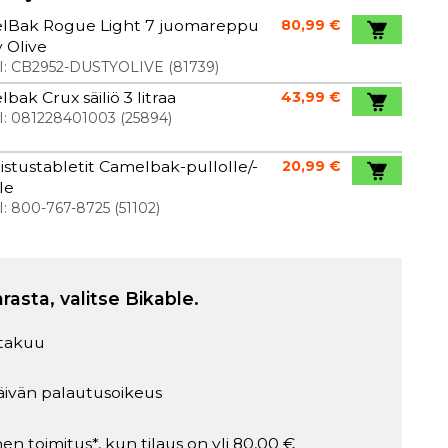
lBak Rogue Light 7 juomareppu
80,99 €
 Olive
I:
CB2952-DUSTYOLIVE
(
81739
)
bak Crux säiliö 3 litraa
43,99 €
I:
081228401003
(
25894
)
stustabletit Camelbak-pullolle/-
20,99 €
lle
I:
800-767-8725
(
51102
)
arasta, valitse Bikable.
takuu
äivän palautusoikeus
en toimitus*, kun tilaus on yli 80,00 €