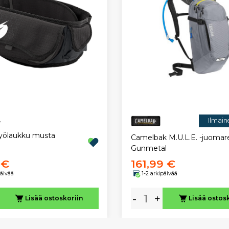
Ilmain
yölaukku musta
Camelbak M.U.L.E. -juoma
Gunmetal
 €
161,99 €
päivää
1-2 arkipäivää
-
+
Lisää ostoskoriin
Lisää ostos