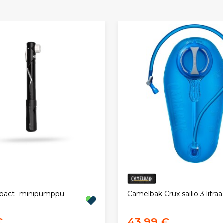
Camelbak Crux säiliö 3 litraa
pact -minipumppu
€
43,99 €