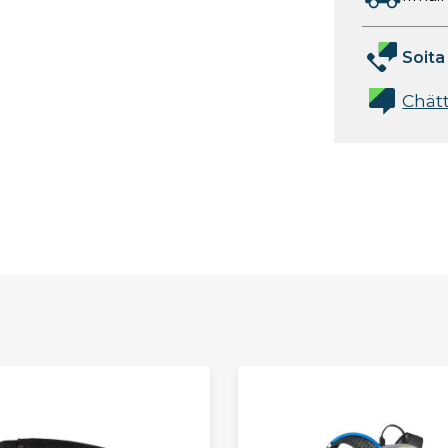
Soita
Chät