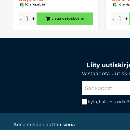
1-2 arkipäivää
1-2 arki
-
+
-
+
Lisää ostoskoriin
Liity uutiski
Vastaanota uutiskir
Kyllä, haluan saada 
Anna meidän auttaa sinua