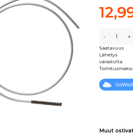
12,9
-
+
Saatavuus
Lähetys
varastolta
Toimitusmaks
GoWis
Muut ostiva