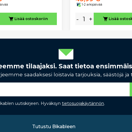
päivää
1-2 arkipäivää
-
+
Lisää ostoskoriin
Lisää ostos
rjeemme tilaajaksi. Saat tietoa ensimmäi
jeemme saadaksesi loistavia tarjouksia, säästöjä ja 
Bikablen uutiskirjeen. Hyväksyn
tietosuojakäytännön
.
Tutustu Bikableen