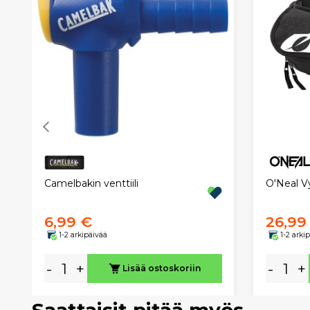
Camelbakin venttiili
O'Neal V
6,99 €
26,99
1-2 arkipäivää
1-2 arki
-
+
-
+
Lisää ostoskoriin
Saattaisit pitää myös