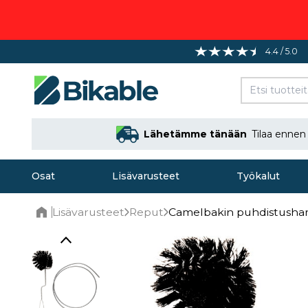
4.4 / 5.0
Lähetämme tänään
Tilaa enne
Osat
Lisävarusteet
Työkalut
Lisävarusteet
Reput
Camelbakin puhdistushar
Home