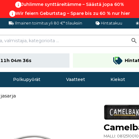
Juhlimme synttäreitämme – Säästä jopa 60%
Wir feiern Geburtstag – Spare bis zu 60 % nur hier
Ilmainen toimitus yli 80 €* tilauksiin
Hintatakuu
n
11h 04m 35s
Hinta
Polkupyörät
Vaatteet
Kiekot
jasarja
Camelba
MALLI:
081251001