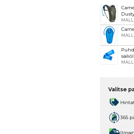
Came
Dusty
MALL
Camel
MALL
Puhdi
säiliö
MALL
Valitse p
Hinta
365 p
Ilmain