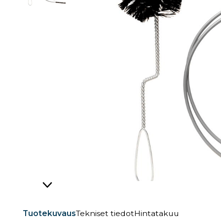
Tuotekuvaus
Tekniset tiedot
Hintatakuu