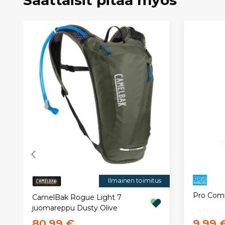
Ilmainen toimitus
Pro Com
CamelBak Rogue Light 7
juomareppu Dusty Olive
80,99 €
9,99 