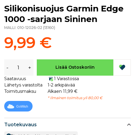
Silikonisuojus Garmin Edge
1000 -sarjaan Sininen
MALLI:
010-12026-02
(
13160
)
9,99 €
-
+
Lisää Ostoskoriin
Saatavuus
1 Varastossa
Lähetys varastolta
1-2 arkipäivää
Toimitusmaksu
Alkaen 11,99 €
* Ilmainen toimitus yli 80,00 €
GoWish
Tuotekuvaus