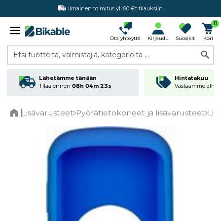
Ilmainen toimitus yli 80 €* tilauksiin
Hintatakuu
0
Ota yhteyttä
Kirjaudu
Suosikit
Kori
Etsi tuotteita, valmistajia, kategorioita ...
Lähetämme tänään
Hintatakuu
Tilaa ennen
08h 04m 23s
Vastaamme alhai
Lisävarusteet
Pyörätietokoneet ja lisävarusteet
Lis
Home