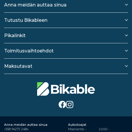
Anna meidän auttaa sinua
Tutustu Bikableen
Pikalinkit
Toimitusvaihtoehdot
Maksutavat
Anna meidän auttaa sinua
Aukioloajat
+358 94272 2484
Maanantai -
10:00 -