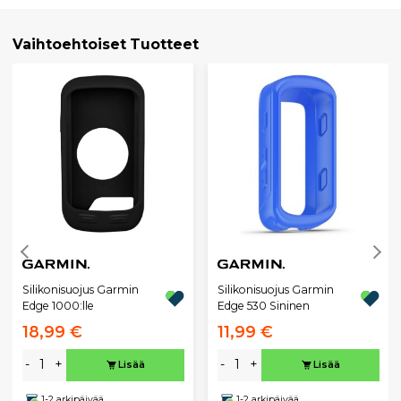
Vaihtoehtoiset Tuotteet
Silikonisuojus Garmin
Silikonisuojus Garmin
Edge 1000:lle
Edge 530 Sininen
18,99 €
11,99 €
-
+
-
+
Lisää
Lisää
1-2 arkipäivää
1-2 arkipäivää