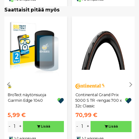
Saattaisit pitää myös
BroTect näytönsuoja
Continental Grand Prix
Garmin Edge 1040
5000 S TR -rengas 700 x
32c Classic
5,99 €
70,99 €
-
+
-
+
Lisää
Lisää
1-2 arkipäivää
1-2 arkipäivää