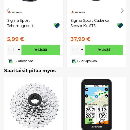
Sigma Sport
Sigma Sport Cadence
Tehomagneetti
Sensor Kit STS
5,99 €
37,99 €
-
+
-
+
Lisää
Lisää
1-2 arkipäivää
1-2 arkipäivää
Saattaisit pitää myös