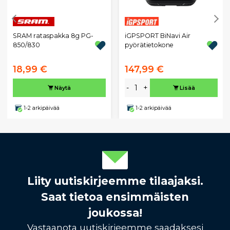
iGPSPORT BiNavi Air
SRAM rataspakka 8g PG-
pyörätietokone
850/830
18,99 €
147,99 €
-
+
Näytä
Lisää
1-2 arkipäivää
1-2 arkipäivää
Liity uutiskirjeemme tilaajaksi.
Saat tietoa ensimmäisten
joukossa!
Vastaanota uutiskirjeemme saadaksesi