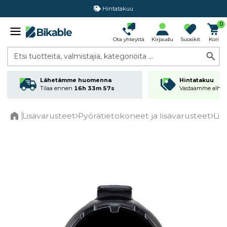
Hintatakuu
0
Ota yhteyttä
Kirjaudu
Suosikit
Kori
Etsi tuotteita, valmistajia, kategorioita ...
Lähetämme huomenna
Hintatakuu
Tilaa ennen
16h 33m 57s
Vastaamme alhai
Lisävarusteet
Pyörätietokoneet ja lisävarusteet
Lis
Home