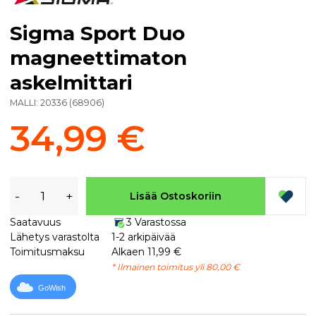
Sigma Sport Duo
magneettimaton
askelmittari
MALLI:
20336
(
68906
)
34,99 €
-
+
Lisää Ostoskoriin
Saatavuus
3 Varastossa
Lähetys varastolta
1-2 arkipäivää
Toimitusmaksu
Alkaen 11,99 €
* Ilmainen toimitus yli 80,00 €
GoWish