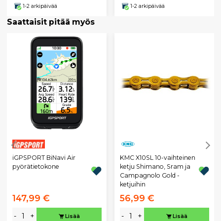
1-2 arkipäivää
1-2 arkipäivää
Saattaisit pitää myös
iGPSPORT BiNavi Air
KMC X10SL 10-vaihteinen
pyörätietokone
ketju Shimano, Sram ja
Campagnolo Gold -
ketjuihin
147,99 €
56,99 €
-
+
-
+
Lisää
Lisää