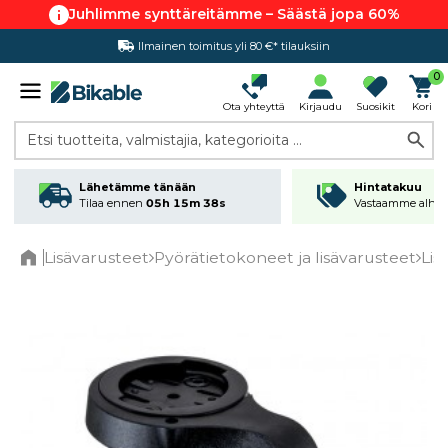
Juhlimme synttäreitämme – Säästä jopa 60%
Ilmainen toimitus yli 80 €* tilauksiin
Hintatakuu
0
Ota yhteyttä
Kirjaudu
Suosikit
Kori
Etsi tuotteita, valmistajia, kategorioita ...
Lähetämme tänään
Hintatakuu
Tilaa ennen
05h 15m 38s
Vastaamme alhai
Lisävarusteet
Pyörätietokoneet ja lisävarusteet
Lis
Home