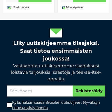
1-2 arkipäivää
1-2 arkipäivää
Liity uutiskirjeemme tilaajaksi.
Saat tietoa ensimmäisten
joukossa!
Vastaanota uutiskirjeemme saadaksesi
loistavia tarjouksia, säästöjä ja tee-se-itse-
oppaita.
Rekisteröidy
Kyllä, haluan saada Bikablen uutiskirjeen. Hyväksyn
tietosuojakäytännön
.