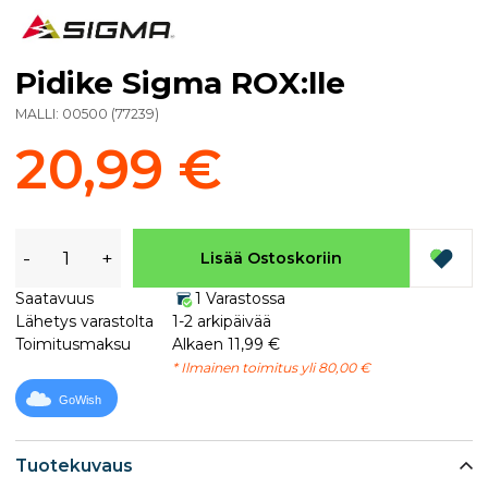
Pidike Sigma ROX:lle
MALLI:
00500
(
77239
)
20,99 €
-
+
Lisää Ostoskoriin
Saatavuus
1 Varastossa
Lähetys varastolta
1-2 arkipäivää
Toimitusmaksu
Alkaen 11,99 €
* Ilmainen toimitus yli 80,00 €
GoWish
Tuotekuvaus