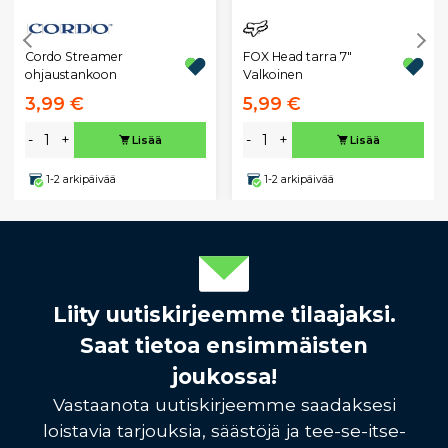
Cordo Streamer
FOX Head tarra 7"
ohjaustankoon
Valkoinen
3,99 €
5,99 €
-
+
-
+
Lisää
Lisää
1-2 arkipäivää
1-2 arkipäivää
Liity uutiskirjeemme tilaajaksi.
Saat tietoa ensimmäisten
joukossa!
Vastaanota uutiskirjeemme saadaksesi
loistavia tarjouksia, säästöjä ja tee-se-itse-