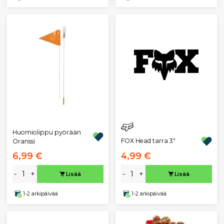
Huomiolippu pyörään
FOX Head tarra 3"
Oranssi
6,99 €
4,99 €
-
+
-
+
Lisää
Lisää
1-2 arkipäivää
1-2 arkipäivää