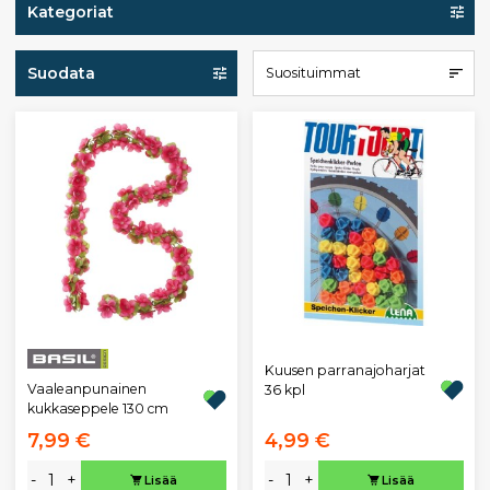
Kategoriat
Suodata
Suosituimmat
Kuusen parranajoharjat
Vaaleanpunainen
36 kpl
kukkaseppele 130 cm
7,99 €
4,99 €
-
+
-
+
Lisää
Lisää