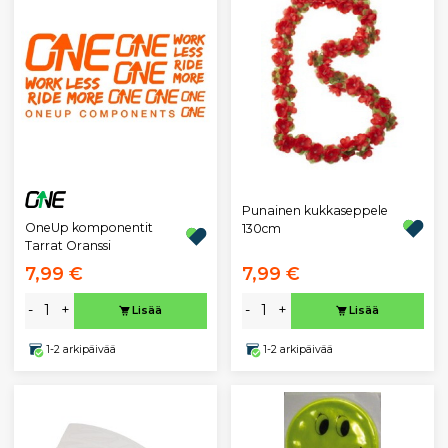
Punainen kukkaseppele
OneUp komponentit
130cm
Tarrat Oranssi
7,99 €
7,99 €
-
+
-
+
Lisää
Lisää
1-2 arkipäivää
1-2 arkipäivää