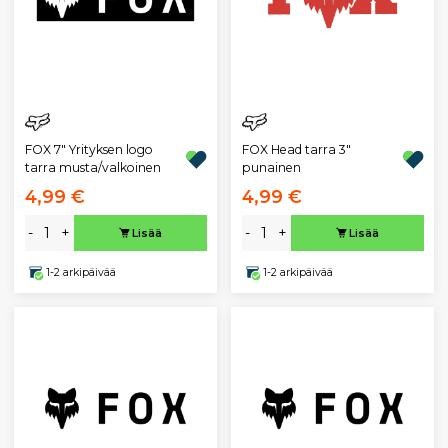
FOX 7" Yrityksen logo
FOX Head tarra 3"
tarra musta/valkoinen
punainen
4,99 €
4,99 €
-
+
-
+
Lisää
Lisää
1-2 arkipäivää
1-2 arkipäivää