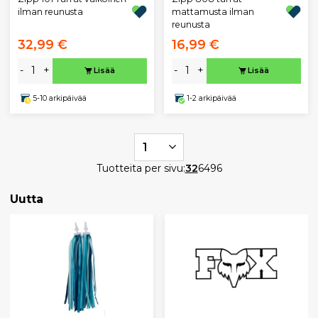
ilman reunusta
mattamusta ilman
reunusta
32,99 €
16,99 €
-
+
-
+
Lisää
Lisää
5-10 arkipäivää
1-2 arkipäivää
1
Tuotteita per sivu:
32
64
96
Uutta