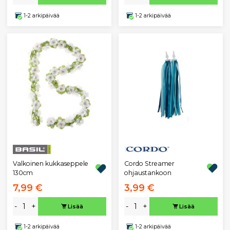
1-2 arkipäivää
1-2 arkipäivää
Cordo Streamer
Valkoinen kukkaseppele
ohjaustankoon
130cm
7,99 €
3,99 €
-
+
-
+
Lisää
Lisää
1-2 arkipäivää
1-2 arkipäivää