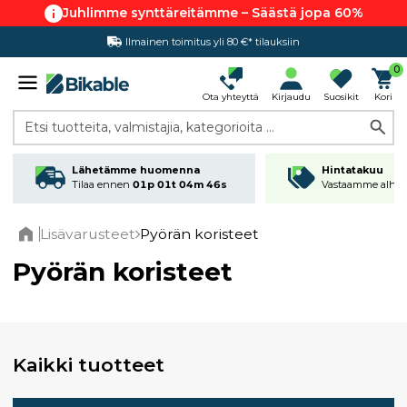
Juhlimme synttäreitämme – Säästä jopa 60%
Hintatakuu
0
Ota yhteyttä
Kirjaudu
Suosikit
Kori
Etsi tuotteita, valmistajia, kategorioita ...
Lähetämme huomenna
Hintatakuu
Tilaa ennen
01p 01t 04m 46s
Vastaamme alhai
Lisävarusteet
Pyörän koristeet
Home
Pyörän koristeet
Kaikki tuotteet