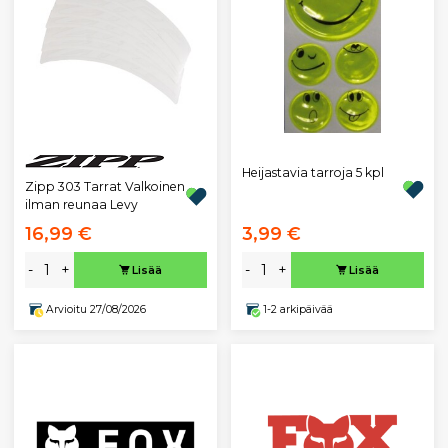
Heijastavia tarroja 5 kpl
Zipp 303 Tarrat Valkoinen
ilman reunaa Levy
16,99 €
3,99 €
-
+
-
+
Lisää
Lisää
Arvioitu 27/08/2026
1-2 arkipäivää