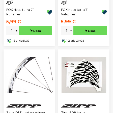
FOX Head tarra 7"
FOX Head tarra 7"
Punainen
Valkoinen
5,99 €
5,99 €
-
+
-
+
Lisää
Lisää
1-2 arkipäivää
1-2 arkipäivää
Zipp 101 Tarrat valkoinen
Zipp 808 tarrat