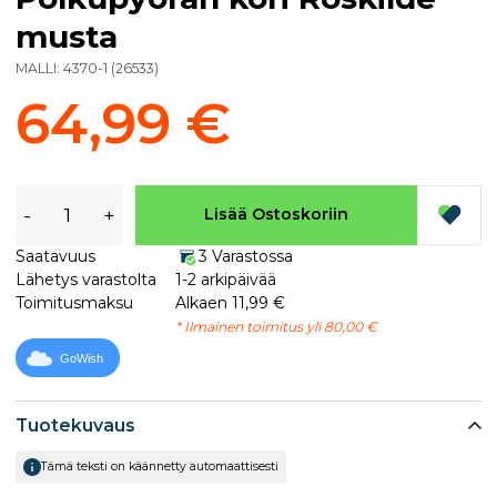
musta
MALLI:
4370-1
(
26533
)
64,99 €
-
+
Lisää Ostoskoriin
Saatavuus
3 Varastossa
Lähetys varastolta
1-2 arkipäivää
Toimitusmaksu
Alkaen 11,99 €
* Ilmainen toimitus yli 80,00 €
GoWish
Tuotekuvaus
Tämä teksti on käännetty automaattisesti