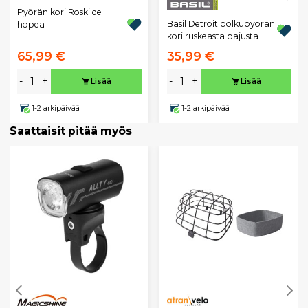
Pyörän kori Roskilde
Basil Detroit polkupyörän
hopea
kori ruskeasta pajusta
65,99 €
35,99 €
-
+
-
+
Lisää
Lisää
1-2 arkipäivää
1-2 arkipäivää
Saattaisit pitää myös