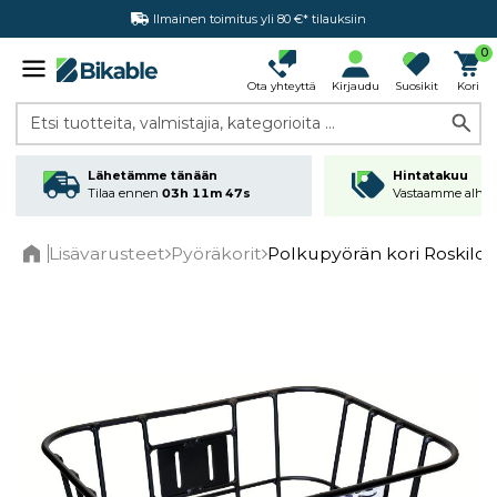
Ilmainen toimitus yli 80 €* tilauksiin
0
Ota yhteyttä
Kirjaudu
Suosikit
Kori
Etsi tuotteita, valmistajia, kategorioita ...
Lähetämme tänään
Hintatakuu
Tilaa ennen
03h 11m 46s
Vastaamme alhai
Lisävarusteet
Pyöräkorit
Polkupyörän kori Roskild
Home