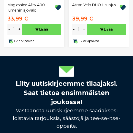
Magicshine Allty 400
Atran Velo DUO L suojus
lumenin ajovalo
33,99 €
39,99 €
-
+
-
+
Lisää
Lisää
1-2 arkipäivää
1-2 arkipäivää
Liity uutiskirjeemme tilaajaksi.
Saat tietoa ensimmäisten
joukossa!
Vastaanota uutiskirjeemme saadaksesi
loistavia tarjouksia, säästöjä ja tee-se-itse-
oppaita.