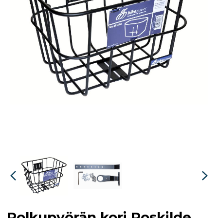
Polkupyörän kori Roskilde