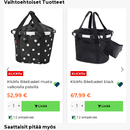
Vaihtoehtoiset Tuotteet
Klickfix Bikebasket musta
Klickfix Bikebasket black
valkoisilla pisteillä
52,99 €
67,99 €
-
+
-
+
Lisää
Lisää
1-2 arkipäivää
1-2 arkipäivää
Saattaisit pitää myös