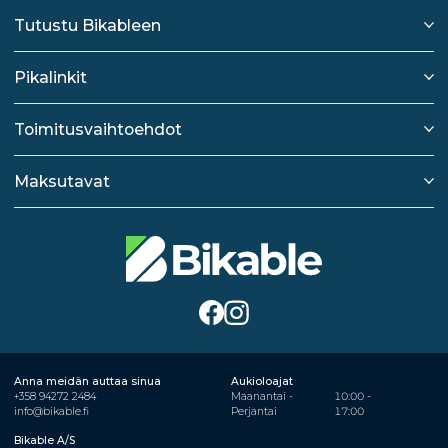
Tutustu Bikableen
Pikalinkit
Toimitusvaihtoehdot
Maksutavat
Anna meidän auttaa sinua
Aukioloajat
+358 94272 2484
Maanantai -
10:00 -
info@bikable.fi
Perjantai
17:00
Bikable A/S