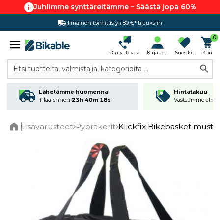
Juhlimme synttäreitämme – Säästä jopa 60%
Ilmainen toimitus yli 80 €* tilauksiin
Hintatakuu
0
Ota yhteyttä
Kirjaudu
Suosikit
Kori
Etsi tuotteita, valmistajia, kategorioita ...
Lähetämme huomenna
Hintatakuu
Tilaa ennen
23h 40m 18s
Vastaamme alhai
Lisävarusteet
Pyöräkorit
Klickfix Bikebasket musta
Home