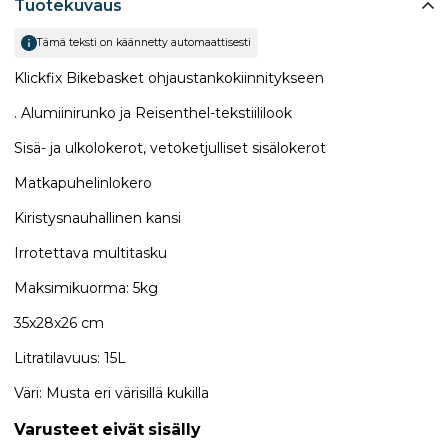
Tuotekuvaus
Tämä teksti on käännetty automaattisesti
Klickfix Bikebasket ohjaustankokiinnitykseen
. Alumiinirunko ja Reisenthel-tekstiililook
Sisä- ja ulkolokerot, vetoketjulliset sisälokerot
Matkapuhelinlokero
Kiristysnauhallinen kansi
Irrotettava multitasku
Maksimikuorma: 5kg
35x28x26 cm
Litratilavuus: 15L
Väri: Musta eri värisillä kukilla
Varusteet eivät sisälly