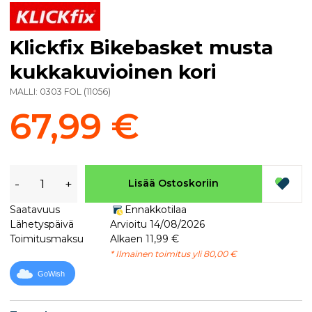
Klickfix Bikebasket musta
kukkakuvioinen kori
MALLI:
0303 FOL
(
11056
)
67,99 €
-
+
Lisää Ostoskoriin
Saatavuus
Ennakkotilaa
Lähetyspäivä
Arvioitu 14/08/2026
Toimitusmaksu
Alkaen 11,99 €
* Ilmainen toimitus yli 80,00 €
GoWish