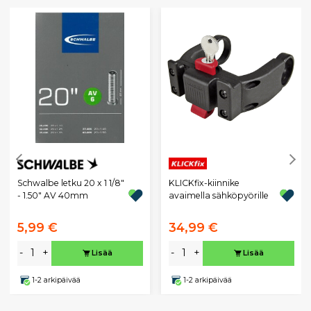
Schwalbe letku 20 x 1 1/8"
KLICKfix-kiinnike
- 1.50" AV 40mm
avaimella sähköpyörille
5,99 €
34,99 €
-
+
-
+
Lisää
Lisää
1-2 arkipäivää
1-2 arkipäivää