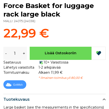
Force Basket for luggage
rack large black
MALLI:
24075
(
24038
)
22,99 €
-
+
Lisää Ostoskoriin
Saatavuus
10+ Varastossa
Lähetys varastolta
1-2 arkipäivää
Toimitusmaksu
Alkaen 11,99 €
* Ilmainen toimitus yli 80,00 €
GoWish
Tuotekuvaus
Large basket (see the measurements in the specifications)