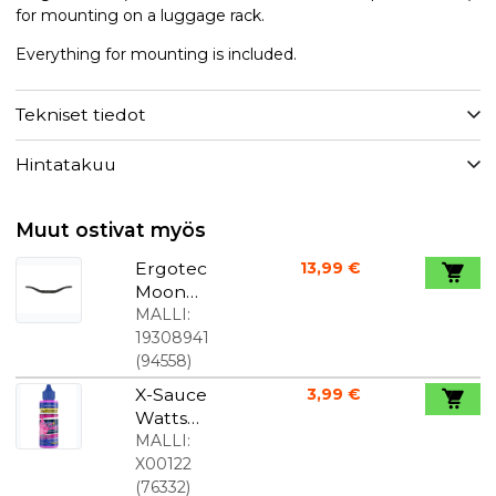
for mounting on a luggage rack.
Everything for mounting is included.
Tekniset tiedot
Hintatakuu
Muut ostivat myös
Ergotec
13,99 €
Moon
Cruiser -
MALLI:
ohjaustank
19308941
o citybike
(
94558
)
Ø31,8 mm
X-Sauce
3,99 €
610 mm
Watts
safety level
ketjuöljy
MALLI:
4 musta
30ml
X00122
(
76332
)