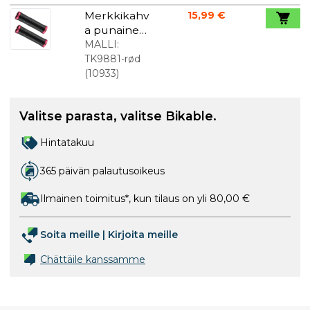
Merkkikahv
15,99 €
a punainen
geeli
MALLI:
TK9881-rød
(
10933
)
Valitse parasta, valitse Bikable.
Hintatakuu
365 päivän palautusoikeus
Ilmainen toimitus*, kun tilaus on yli 80,00 €
Soita meille
|
Kirjoita meille
Chättäile kanssamme