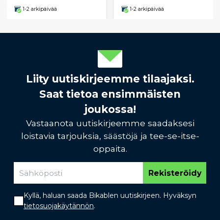
1-2 arkipäivää
1-2 arkipäivää
Liity uutiskirjeemme tilaajaksi.
Saat tietoa ensimmäisten
joukossa!
Vastaanota uutiskirjeemme saadaksesi
loistavia tarjouksia, säästöjä ja tee-se-itse-
oppaita.
Rekisteröidy
Kyllä, haluan saada Bikablen uutiskirjeen. Hyväksyn
tietosuojakäytännön
.