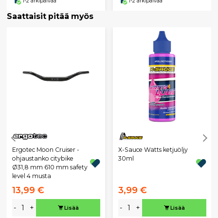
1-2 arkipäivää
1-2 arkipäivää
Saattaisit pitää myös
Ergotec Moon Cruiser -
X-Sauce Watts ketjuöljy
ohjaustanko citybike
30ml
Ø31,8 mm 610 mm safety
level 4 musta
13,99 €
3,99 €
-
+
-
+
Lisää
Lisää