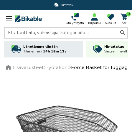
Hintatakuu
0
Ota yhteyttä
Kirjaudu
Suosikit
Kori
Etsi tuotteita, valmistajia, kategorioita ...
Lähetämme tänään
Hintatakuu
Tilaa ennen
14h 18m 12s
Vastaamme alhai
Lisävarusteet
Pyöräkorit
Force Basket for luggage 
Home