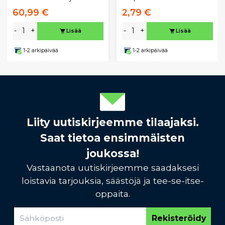
60,99 €
2,79 €
-
+
-
+
Lisää
Lisää
1-2 arkipäivää
1-2 arkipäivää
Liity uutiskirjeemme tilaajaksi.
Saat tietoa ensimmäisten
joukossa!
Vastaanota uutiskirjeemme saadaksesi
loistavia tarjouksia, säästöjä ja tee-se-itse-
oppaita.
Rekisteröidy