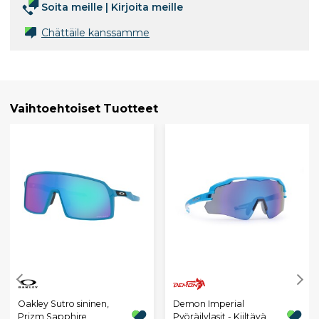
Soita meille
|
Kirjoita meille
Chättäile kanssamme
Vaihtoehtoiset Tuotteet
Oakley Sutro sininen,
Demon Imperial
Prizm Sapphire
Pyöräilylasit - Kiiltävä