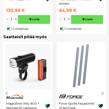
sininen
130,99 €
64,99 €
-
+
-
+
Lisää
Lisää
1-2 arkipäivää
1-2 arkipäivää
Saattaisit pitää myös
Magicshine Allty 800 +
Force Spoke heijastimet
Seemee 50 valosarja
10 kpl Pack