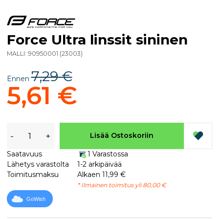
Force Ultra linssit sininen
MALLI:
90950001
(
23003
)
7,29 €
Ennen
5,61 €
-
+
Lisää Ostoskoriin
Saatavuus
1 Varastossa
Lähetys varastolta
1-2 arkipäivää
Toimitusmaksu
Alkaen 11,99 €
* Ilmainen toimitus yli 80,00 €
GoWish