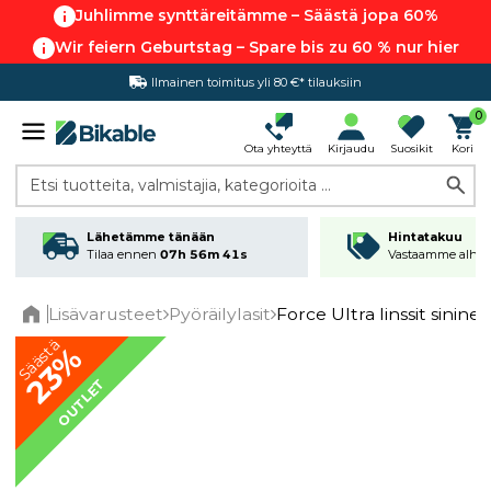
Juhlimme synttäreitämme – Säästä jopa 60%
Wir feiern Geburtstag – Spare bis zu 60 % nur hier
Ilmainen toimitus yli 80 €* tilauksiin
Hintatakuu
0
Ota yhteyttä
Kirjaudu
Suosikit
Kori
Etsi tuotteita, valmistajia, kategorioita ...
Lähetämme tänään
Hintatakuu
Tilaa ennen
07h 56m 41s
Vastaamme alhai
Lisävarusteet
Pyöräilylasit
Force Ultra linssit sinine
Home
Säästä
23%
OUTLET