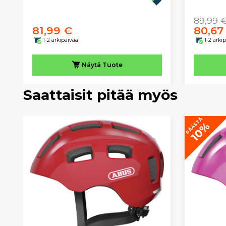
89,99 
81,99 €
80,67
1-2 arkipäivää
1-2 arki
Näytä
Tuote
Saattaisit pitää myös
SÄÄSTÄ
10%