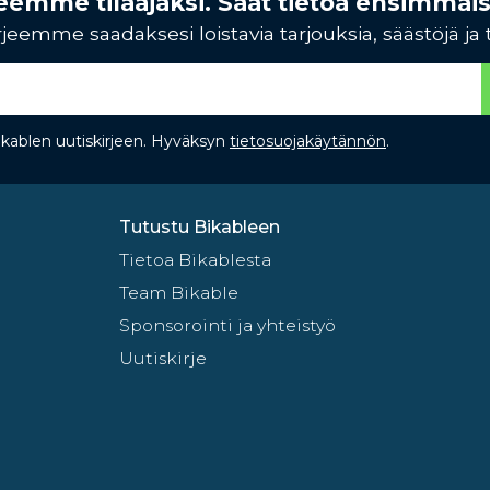
rjeemme tilaajaksi. Saat tietoa ensimmäi
jeemme saadaksesi loistavia tarjouksia, säästöjä ja 
Bikablen uutiskirjeen. Hyväksyn
tietosuojakäytännön
.
Tutustu Bikableen
Tietoa Bikablesta
Team Bikable
Sponsorointi ja yhteistyö
Uutiskirje