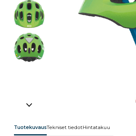
Tuotekuvaus
Tekniset tiedot
Hintatakuu