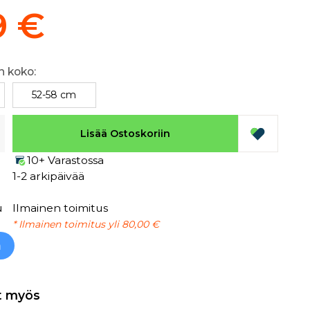
9 €
n koko:
52-58 cm
Lisää Ostoskoriin
10+ Varastossa
1-2 arkipäivää
u
Ilmainen toimitus
* Ilmainen toimitus yli 80,00 €
h
t myös