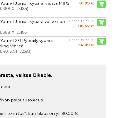
Youn-I Junior kypärä musta MIPS
81,99 €
I:
3881X
(
25184
)
Youn-I Junior kypärä valkoinen
Ennen: 89,99 €
80,67 €
I:
3881X
(
25185
)
Youn-I 2.0 Pyöräilykypärä
Ennen: 60,99 €
54,89 €
ling Vihreä
I:
40160/1
(
72593
)
arasta, valitse Bikable.
takuu
äivän palautusoikeus
en toimitus*, kun tilaus on yli 80,00 €