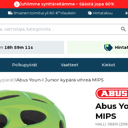
Juhlimme synttäreitämme – Säästä jopa 60%
Ilmainen toimitus yli 80 €* tilauksiin
Hintatakuu
nen
18h 59m 11s
Hinta
Polkupyörät
Vaatteet
Kiekot
kypärät
Abus Youn-I Junior kypärä vihreä MIPS
Abus Yo
MIPS
MALLI:
3881X
(
251