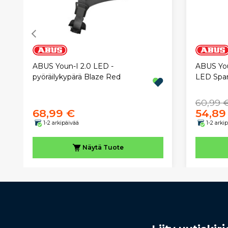
ABUS Youn-I 2.0 LED -
ABUS Youn
pyöräilykypärä Blaze Red
LED Spar
60,99 
68,99 €
54,89
1-2 arkipäivää
1-2 arki
Näytä
Tuote