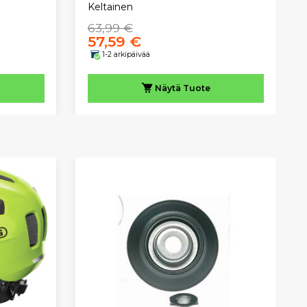
Keltainen
63,99 €
57,59 €
1-2 arkipäivää
Näytä
Tuote