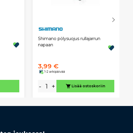
Shimano pölysuojus rullajarrun
napaan
3,99 €
1-2 arkipäivää
-
+
Lisää ostoskoriin