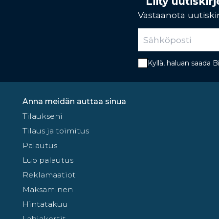
Liity uutiski
Vastaanota uutiskir
Kyllä, haluan saada 
Anna meidän auttaa sinua
Tilaukseni
Tilaus ja toimitus
Palautus
Luo palautus
Reklamaatiot
Maksaminen
Hintatakuu
Lahjakortit