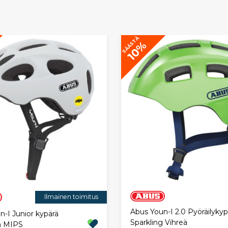
SÄÄSTÄ
10%
Ilmainen toimitus
Abus Youn-I 2.0 Pyöräilykyp
-I Junior kypärä
Sparkling Vihreä
n MIPS