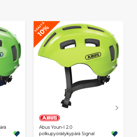
SÄÄSTÄ
10%
ärä
Abus Youn-I 2.0
polkupyöräilykypärä Signal