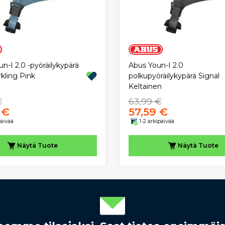
-I 2.0 -pyöräilykypärä
Abus Youn-I 2.0
kling Pink
polkupyöräilykypärä Signal
Keltainen
€
63,99 €
 €
57,59 €
päivää
1-2 arkipäivää
Näytä
Tuote
Näytä
Tuote