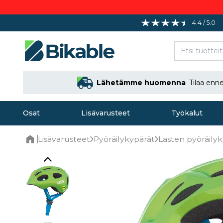
4.4 / 5.0
Lähetämme huomenna
Tilaa en
Osat
Lisävarusteet
Työkalut
Lisävarusteet
Pyöräilykypärät
Lasten pyöräily
Home