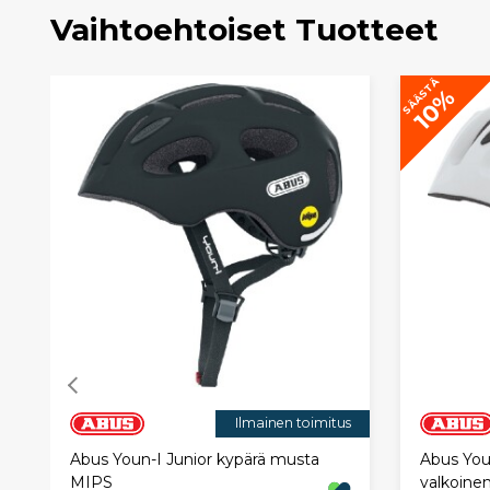
Vaihtoehtoiset Tuotteet
SÄÄSTÄ
10%
Ilmainen toimitus
Abus Youn-I Junior kypärä musta
Abus Youn
MIPS
valkoine