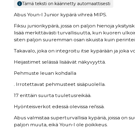
Tämä teksti on käännetty automaattisesti
Abus Youn-I Junior kypärä vihreä MIPS.
Fiksu juniorikypärä, jossa on paljon hienoja yksityis
lisää merkittävästi turvallisuutta, kun kuoren ulko
siten paljon suuremman osan iskuista kuin perintei
Takavalo, joka on integroitu itse kypärään ja joka voi
Heijastimet selässä lisäävät näkyvyyttä.
Pehmuste leuan kohdalla
. Irrotettavat pehmusteet sisäpuolella.
17 erittäin suurta tuuletusreikää.
Hyönteisverkot edessä olevissa rei'issä.
Abus valmistaa superturvallisia kypäriä, joissa on s
paljon muuta, eikä Youn-I ole poikkeus.