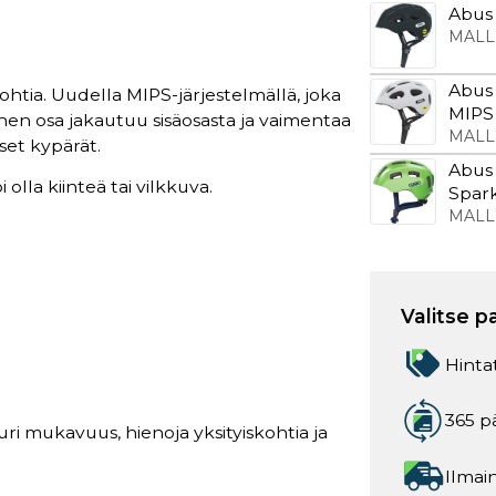
Abus 
MALL
Abus 
kohtia. Uudella MIPS-järjestelmällä, joka
MIPS
inen osa jakautuu sisäosasta ja vaimentaa
MALL
set kypärät.
Abus 
 olla kiinteä tai vilkkuva.
Spark
MALL
Valitse p
Hinta
365 p
uuri mukavuus, hienoja yksityiskohtia ja
Ilmain