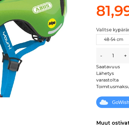
81,9
Valitse kypärä
48-54 cm
-
+
Saatavuus
Lähetys
varastolta
Toimitusmaks
GoWis
Muut ostiva