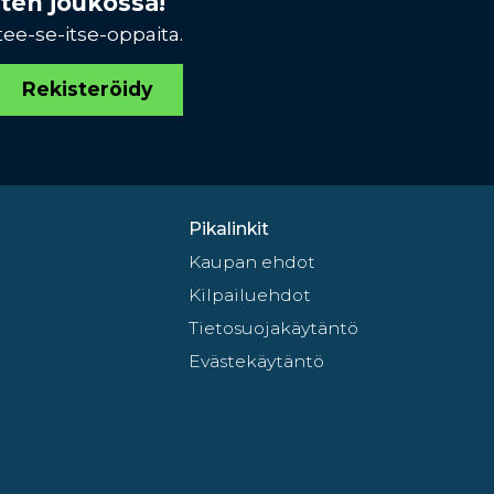
sten joukossa!
tee-se-itse-oppaita.
Rekisteröidy
Pikalinkit
Kaupan ehdot
Kilpailuehdot
Tietosuojakäytäntö
Evästekäytäntö