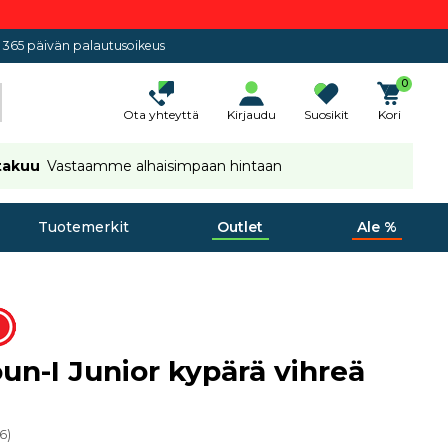
365 päivän palautusoikeus
0
Ota yhteyttä
Kirjaudu
Suosikit
Kori
takuu
Vastaamme alhaisimpaan hintaan
Tuotemerkit
Outlet
Ale %
un-I Junior kypärä vihreä
86
)