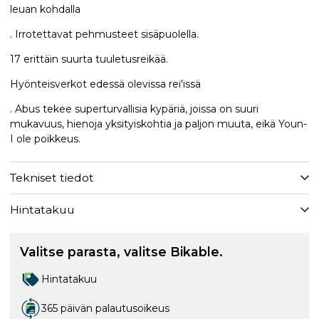
leuan kohdalla
. Irrotettavat pehmusteet sisäpuolella.
17 erittäin suurta tuuletusreikää.
Hyönteisverkot edessä olevissa rei'issä
. Abus tekee superturvallisia kypäriä, joissa on suuri
mukavuus, hienoja yksityiskohtia ja paljon muuta, eikä Youn-
I ole poikkeus.
Tekniset tiedot
Hintatakuu
Valitse parasta, valitse Bikable.
Hintatakuu
365 päivän palautusoikeus