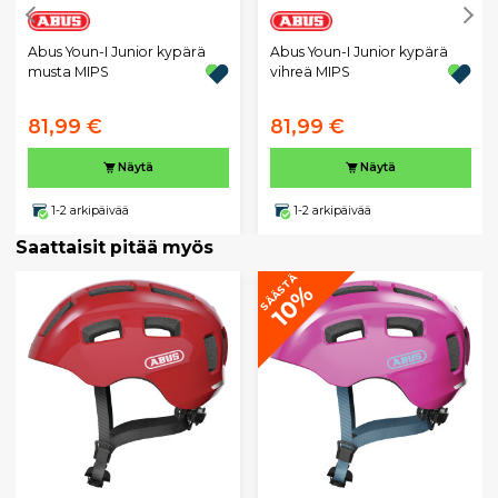
Abus Youn-I Junior kypärä
Abus Youn-I Junior kypärä
musta MIPS
vihreä MIPS
81,99 €
81,99 €
Näytä
Näytä
1-2 arkipäivää
1-2 arkipäivää
Saattaisit pitää myös
SÄÄSTÄ
10%