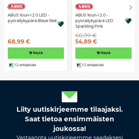
ABUS Youn-I 2.0 LED -
ABUS Youn-I 2.0 -
pyöräilykypärä Blaze Red
pyöräilykypärä LED
Sparkling Pink
60,99 €
68,99 €
54,89 €
Näytä
Näytä
1-2 arkipäivää
1-2 arkipäivää
Liity uutiskirjeemme tilaajaksi.
Saat tietoa ensimmäisten
joukossa!
Vastaanota uutiskirjeemme saadaksesi