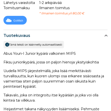
Lähetys varastolta
1-2 arkipäivää
Toimitusmaksu
Ilmainen toimitus
* Ilmainen toimitus yli 80,00 €
GoWish
Tuotekuvaus
Tämä teksti on käännetty automaattisesti
Abus Youn-I Junior kypärä valkoinen MIPS
Fiksu juniorikypärä, jossa on paljon hienoja yksityiskohtia
Uudella MIPS-järjestelmällä, joka lisää merkittävästi
turvallisuutta, kun kuoren ulompi osa erkanee sisäosasta ja
vaimentaa siten paljon suuremman osan iskuista kuin
perinteiset kypärät.
Takavalo, joka on integroitu itse kypärään ja joka voi olla
kiinteä tai vilkkuva.
Heijastimet takana näkyvyyden lisäämiseksi. Pehmuste