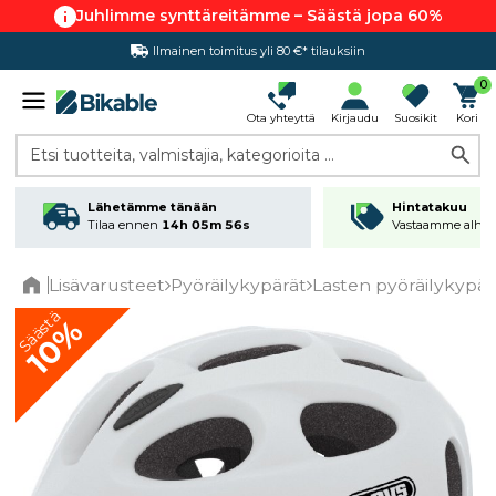
Juhlimme synttäreitämme – Säästä jopa 60%
Ilmainen toimitus yli 80 €* tilauksiin
Hintatakuu
0
Ota yhteyttä
Kirjaudu
Suosikit
Kori
Etsi tuotteita, valmistajia, kategorioita ...
Lähetämme tänään
Hintatakuu
Tilaa ennen
14h 05m 56s
Vastaamme alhai
Lisävarusteet
Pyöräilykypärät
Lasten pyöräilykypär
Home
Säästä
10%