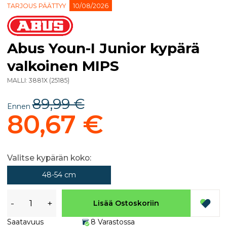
TARJOUS PÄÄTTYY
10/08/2026
Abus Youn-I Junior kypärä
valkoinen MIPS
MALLI:
3881X
(
25185
)
89,99 €
Ennen
80,67 €
Valitse kypärän koko:
48-54 cm
-
+
Lisää Ostoskoriin
Saatavuus
8 Varastossa