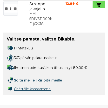
Stroppe-
12,99 €
jakajalla
MALLI:
5DIVSPR00N
E
(
62618
)
Valitse parasta, valitse Bikable.
Hintatakuu
365 päivän palautusoikeus
Ilmainen toimitus*, kun tilaus on yli 80,00 €
Soita meille
|
Kirjoita meille
Chättäile kanssamme