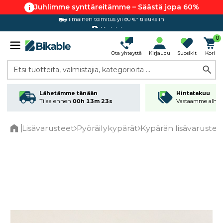
Juhlimme synttäreitämme – Säästä jopa 60%
Hintatakuu
0
Ota yhteyttä
Kirjaudu
Suosikit
Kori
Etsi tuotteita, valmistajia, kategorioita ...
Lähetämme tänään
Hintatakuu
Tilaa ennen
00h 13m 22s
Vastaamme alhai
Lisävarusteet
Pyöräilykypärät
Kypärän lisävarustee
Home