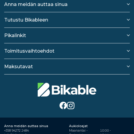
Anna meidän auttaa sinua
Tutustu Bikableen
Pikalinkit
Toimitusvaihtoehdot
Maksutavat
Anna meidän auttaa sinua
Aukioloajat
+358 94272 2484
Maanantai -
10:00 -