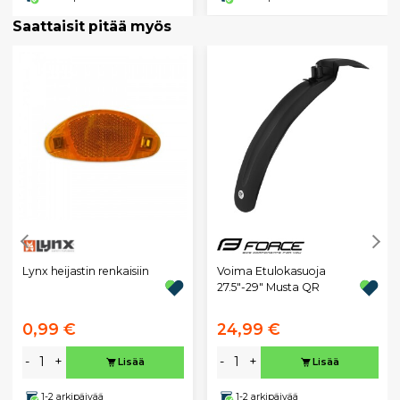
Saattaisit pitää myös
Lynx heijastin renkaisiin
Voima Etulokasuoja
27.5"-29" Musta QR
0,99 €
24,99 €
-
+
-
+
Lisää
Lisää
1-2 arkipäivää
1-2 arkipäivää