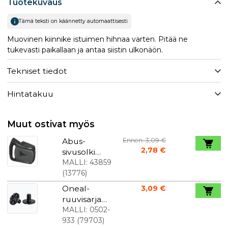
Tuotekuvaus
Tämä teksti on käännetty automaattisesti
Muovinen kiinnike istuimen hihnaa varten. Pitää ne
tukevasti paikallaan ja antaa siistin ulkonäön.
Tekniset tiedot
Hintatakuu
Muut ostivat myös
Abus-
Ennen: 3,09 €
2,78 €
sivusolki
kypärää
MALLI:
43859
varten
(
13776
)
Oneal-
3,09 €
ruuvisarja
visiiriä
MALLI:
0502-
varten
933
(
79703
)