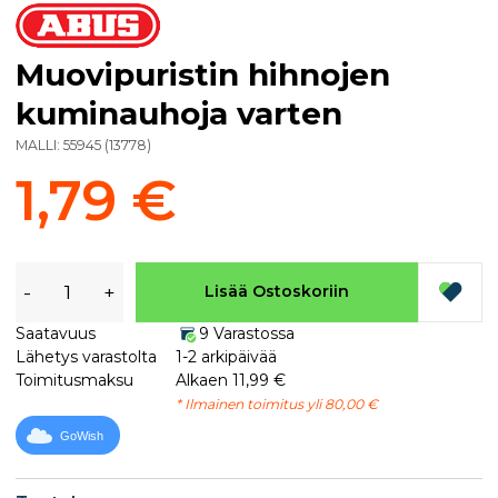
Muovipuristin hihnojen
kuminauhoja varten
MALLI:
55945
(
13778
)
1,79 €
-
+
Lisää Ostoskoriin
Saatavuus
9 Varastossa
Lähetys varastolta
1-2 arkipäivää
Toimitusmaksu
Alkaen 11,99 €
* Ilmainen toimitus yli 80,00 €
GoWish