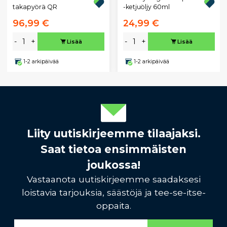
-ketjuöljy 60ml
takapyörä QR
96,99 €
24,99 €
-
+
-
+
Lisää
Lisää
1-2 arkipäivää
1-2 arkipäivää
Liity uutiskirjeemme tilaajaksi.
Saat tietoa ensimmäisten
joukossa!
Vastaanota uutiskirjeemme saadaksesi
loistavia tarjouksia, säästöjä ja tee-se-itse-
oppaita.