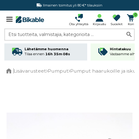
Ilmainen toimitus yli 80 €* tilauksiin
Hintatakuu
0
Ota yhteyttä
Kirjaudu
Suosikit
Kori
Etsi tuotteita, valmistajia, kategorioita ...
Lähetämme huomenna
Hintatakuu
Tilaa ennen
16h 35m 08s
Vastaamme alhai
Lisävarusteet
Pumput
Pumput haarukoille ja isku
Home