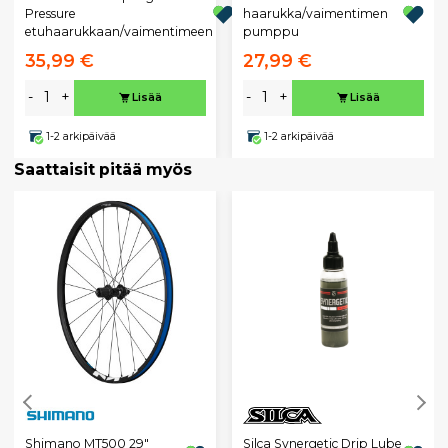
Pressure
haarukka/vaimentimen
etuhaarukkaan/vaimentimeen
pumppu
35,99 €
27,99 €
-
+
-
+
Lisää
Lisää
1-2 arkipäivää
1-2 arkipäivää
Saattaisit pitää myös
Silca Synergetic Drip Lube
Shimano MT500 29"