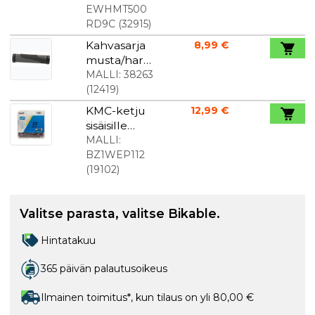
QR
EWHMT500
RD9C
(
32915
)
Kahvasarja
8,99 €
musta/har
maa lukolla
MALLI:
38263
(
12419
)
KMC-ketju
12,99 €
sisäisille
vaihteille
MALLI:
ruosteenest
BZ1WEP112
o
(
19102
)
Valitse parasta, valitse Bikable.
Hintatakuu
365 päivän palautusoikeus
Ilmainen toimitus*, kun tilaus on yli 80,00 €