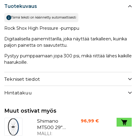
Tuotekuvaus
Tämä teksti on käännetty automaattisesti
Rock Shox High Pressure -pumppu
Digitaalisella painemittarilla, joka näyttää tarkalleen, kuinka
paljon painetta on saavutettu.
Pystyy pumppaamaan jopa 300 psi, mikä riittää lähes kaikille
haarukoille.
Tekniset tiedot
Hintatakuu
Muut ostivat myös
Shimano
96,99 €
MT500 29"
takapyörä
MALLI: