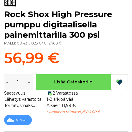
Rock Shox High Pressure
pumppu digitaalisella
painemittarilla 300 psi
MALLI:
00 4315 023 040
(
24687
)
56,99 €
-
+
Lisää Ostoskoriin
Saatavuus
2 Varastossa
Lähetys varastolta
1-2 arkipäivää
Toimitusmaksu
Alkaen 11,99 €
* Ilmainen toimitus yli 80,00 €
GoWish