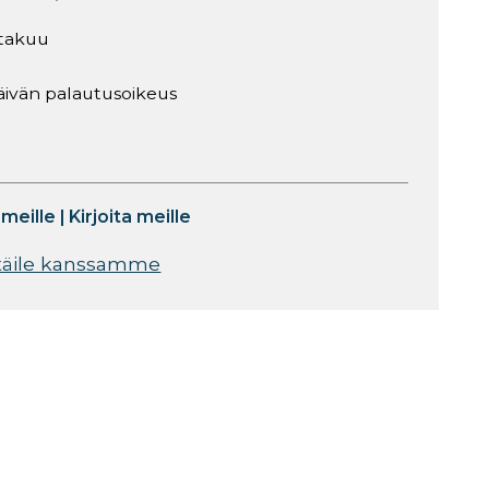
takuu
äivän palautusoikeus
 meille
|
Kirjoita meille
täile kanssamme