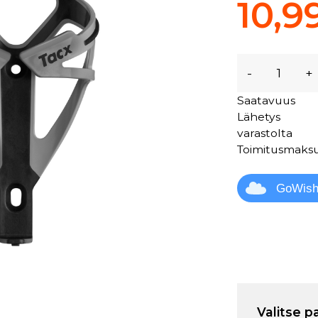
10,9
-
+
Saatavuus
Lähetys
varastolta
Toimitusmaks
GoWis
Valitse p