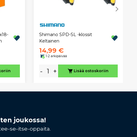
x18-
Shimano SPD-SL -klossit
n
Keltainen
14,99 €
1-2 arkipäivää
-
+
koriin
Lisää ostoskoriin
sten joukossa!
tee-se-itse-oppaita.