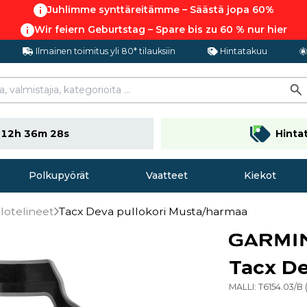
Juhlimme synttäreitämme – Säästä jopa 60%
Wir feiern Geburtstag – Spare bis zu 60 % nur hier
Ilmainen toimitus yli 80* tilauksiin
Hintatakuu
n
12h 36m 27s
Hinta
Polkupyörät
Vaatteet
Kiekot
lotelineet
Tacx Deva pullokori Musta/harmaa
Tacx De
MALLI:
T6154.03/B