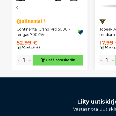
Continental Grand Prix 5000 -
Topeak A
rengas 700x25c
medium
52,99 €
17,99
1-2 arkipäivää
1-2 arki
-
+
-
+
Lisää ostoskoriin
Liity uutiski
Vastaanota uutiskir