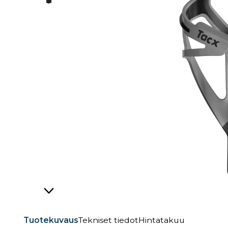
Tuotekuvaus
Tekniset tiedot
Hintatakuu