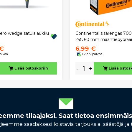
ero wedge satulalaukku
Continental sisärengas 700
25C 60 mm maantiepyörää
 €
6,99 €
päivää
1-2 arkipäivää
-
+
Lisää ostoskoriin
Lisää ostos
rjeemme tilaajaksi. Saat tietoa ensimmäi
jeemme saadaksesi loistavia tarjouksia, säästöjä ja 