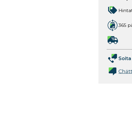
Hinta
365 p
Soita
Chät