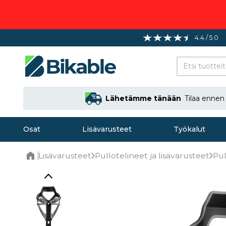
4.4 / 5.0
Lähetämme tänään
Tilaa enne
Osat
Lisävarusteet
Työkalut
Lisävarusteet
Pullotelineet ja lisävarusteet
Pul
Home