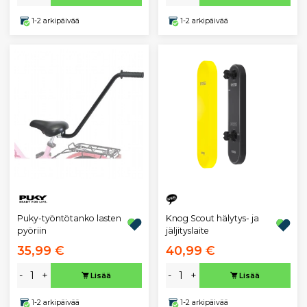
1-2 arkipäivää
1-2 arkipäivää
Puky-työntötanko lasten
Knog Scout hälytys- ja
pyöriin
jäljityslaite
35,99 €
40,99 €
-
+
-
+
Lisää
Lisää
1-2 arkipäivää
1-2 arkipäivää