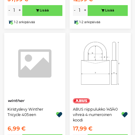
-
+
-
+
Lisää
Lisää
1-2 arkipäivää
1-2 arkipäivää
Kiristyslevy Winther
ABUS riippulukko 145/40
Tricycle 405:een
vihreä 4-numeroinen
koodi
6,99 €
17,99 €