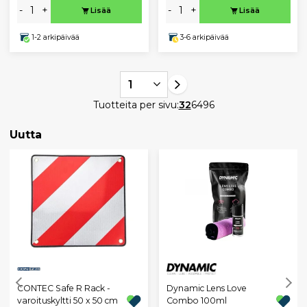
-
+
-
+
Lisää
Lisää
1-2 arkipäivää
3-6 arkipäivää
1
Tuotteita per sivu:
32
64
96
Uutta
CONTEC Safe R Rack -
Dynamic Lens Love
varoituskyltti 50 x 50 cm
Combo 100ml