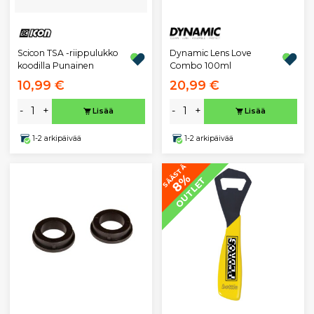
Scicon TSA -riippulukko
Dynamic Lens Love
koodilla Punainen
Combo 100ml
10,99 €
20,99 €
-
+
-
+
Lisää
Lisää
1-2 arkipäivää
1-2 arkipäivää
SÄÄSTÄ
8%
OUTLET