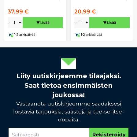
37,99 €
20,99 €
-
+
-
+
Lisää
Lisää
1-2 arkipäivää
1-2 arkipäivää
Liity uutiskirjeemme tilaajaksi.
Saat tietoa ensimmäisten
joukossa!
Vastaanota uutiskirjeemme saadaksesi
loistavia tarjouksia, säästöjä ja tee-se-itse-
oppaita.
Rekisteröidy