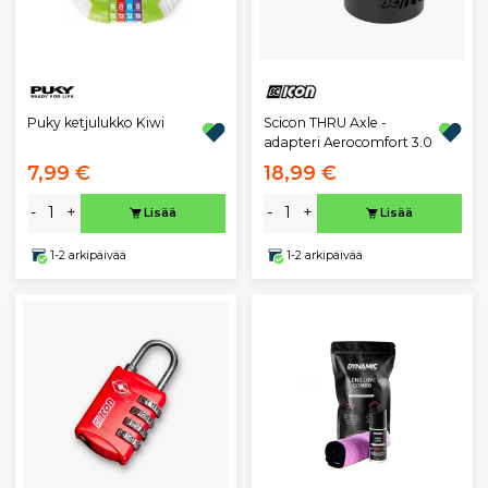
Puky ketjulukko Kiwi
Scicon THRU Axle -
adapteri Aerocomfort 3.0
7,99 €
18,99 €
-
+
-
+
Lisää
Lisää
1-2 arkipäivää
1-2 arkipäivää