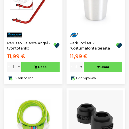
Peruzzo Balance Angel -
Park Tool Muki
työntötanko
ruostumatonta terästä
11,99 €
11,99 €
-
+
-
+
Lisää
Lisää
1-2 arkipäivää
1-2 arkipäivää