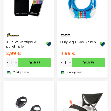
X-Sauce-korttipidike
Puky ketjulukko Sininen
puhelimelle
2,99 €
11,99 €
-
+
-
+
Lisää
Lisää
1-2 arkipäivää
1-2 arkipäivää