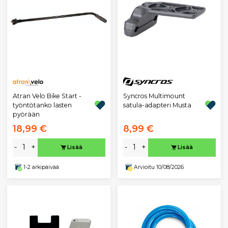
Atran Velo Bike Start -
Syncros Multimount
työntötanko lasten
satula-adapteri Musta
pyörään
18,99 €
8,99 €
-
+
-
+
Lisää
Lisää
1-2 arkipäivää
Arvioitu 10/08/2026