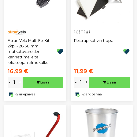
Atran Velo Multi Fix Kit
Restrap kahvin tippa
2kpl - 28 38 mm
matkatavaroiden
kannattimelle tai
lokasuojan silmukalle.
16,99 €
11,99 €
-
+
-
+
Lisää
Lisää
1-2 arkipäivää
1-2 arkipäivää