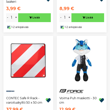
laakeri
3,99 €
8,99 €
-
+
-
+
Lisää
Lisää
1-2 arkipäivää
1-2 arkipäivää
CONTEC Safe R Rack -
Voima Puh maskotti - 30
varoituskyltti 50 x 50 cm
cm
37,99 €
12,99 €