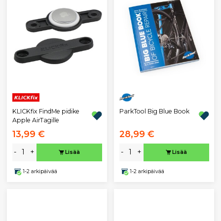
KLICKfix FindMe pidike
ParkTool Big Blue Book
Apple AirTagille
13,99 €
28,99 €
-
+
-
+
Lisää
Lisää
1-2 arkipäivää
1-2 arkipäivää