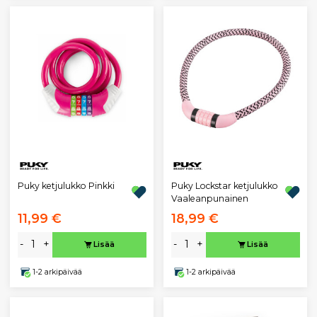
Puky ketjulukko Pinkki
Puky Lockstar ketjulukko
Vaaleanpunainen
11,99 €
18,99 €
-
+
-
+
Lisää
Lisää
1-2 arkipäivää
1-2 arkipäivää