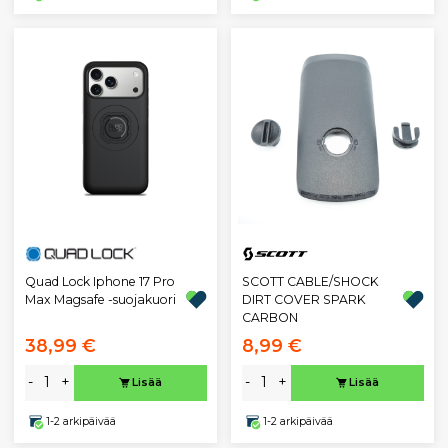
SCOTT CABLE/SHOCK
Quad Lock Iphone 17 Pro
DIRT COVER SPARK
Max Magsafe -suojakuori
CARBON
38,99 €
8,99 €
-
+
-
+
Lisää
Lisää
1-2 arkipäivää
1-2 arkipäivää