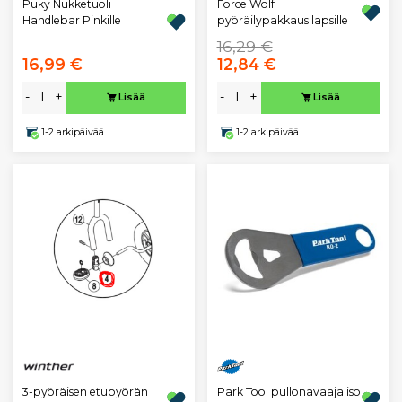
Puky Nukketuoli
Force Wolf
Handlebar Pinkille
pyöräilypakkaus lapsille
16,29 €
16,99 €
12,84 €
-
+
-
+
Lisää
Lisää
1-2 arkipäivää
1-2 arkipäivää
3-pyöräisen etupyörän
Park Tool pullonavaaja iso