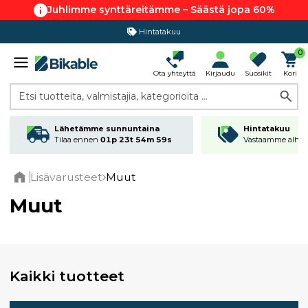
Juhlimme synttäreitämme – Säästä jopa 60%
Hintatakuu
0
Ota yhteyttä
Kirjaudu
Suosikit
Kori
Etsi tuotteita, valmistajia, kategorioita ...
Lähetämme sunnuntaina
Hintatakuu
Tilaa ennen
01p 23t 54m 58s
Vastaamme alhai
Lisävarusteet
Muut
Home
Muut
Kaikki tuotteet