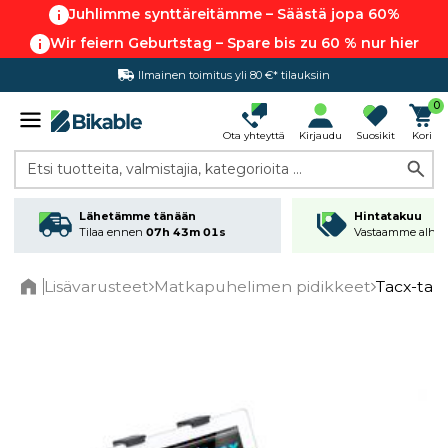
Juhlimme synttäreitämme – Säästä jopa 60%
Wir feiern Geburtstag – Spare bis zu 60 % nur hier
Ilmainen toimitus yli 80 €* tilauksiin
Hintatakuu
0
Ota yhteyttä
Kirjaudu
Suosikit
Kori
Etsi tuotteita, valmistajia, kategorioita ...
Lähetämme tänään
Hintatakuu
Tilaa ennen
07h 43m 01s
Vastaamme alhai
Lisävarusteet
Matkapuhelimen pidikkeet
Tacx-tabl
Home