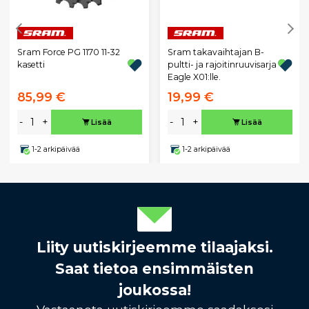
Sram Force PG 1170 11-32
Sram takavaihtajan B-
kasetti
pultti- ja rajoitinruuvisarja
Eagle X01:lle.
85,99 €
19,99 €
-
+
-
+
Lisää
Lisää
1-2 arkipäivää
1-2 arkipäivää
Liity uutiskirjeemme tilaajaksi.
Saat tietoa ensimmäisten
joukossa!