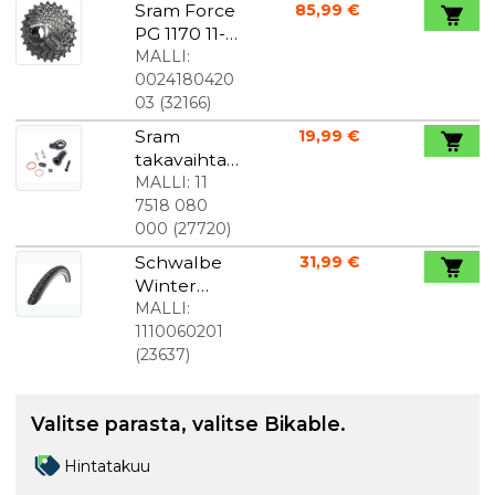
Sram Force
85,99 €
PG 1170 11-
32 kasetti
MALLI:
0024180420
03
(
32166
)
Sram
19,99 €
takavaihtaja
n B-pultti-
MALLI:
11
ja
7518 080
rajoitinruuvi
000
(
27720
)
sarja Eagle
Schwalbe
31,99 €
X01:lle.
Winter
700x40c
MALLI:
1110060201
(
23637
)
Valitse parasta, valitse Bikable.
Hintatakuu