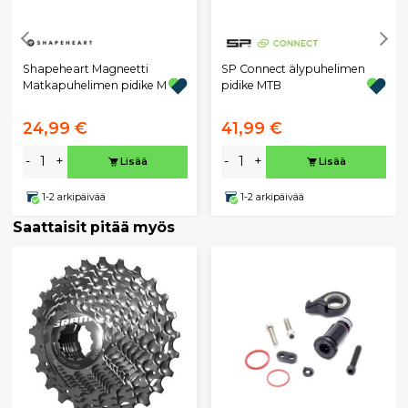
Shapeheart Magneetti
SP Connect älypuhelimen
Matkapuhelimen pidike M
pidike MTB
24,99 €
41,99 €
-
+
-
+
Lisää
Lisää
1-2 arkipäivää
1-2 arkipäivää
Saattaisit pitää myös