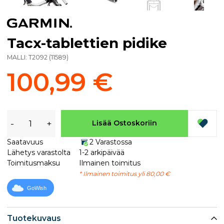
Tacx-tablettien pidike
MALLI:
T2092
(
11589
)
100,99 €
-
+
Lisää Ostoskoriin
Saatavuus
2 Varastossa
Lähetys varastolta
1-2 arkipäivää
Toimitusmaksu
Ilmainen toimitus
* Ilmainen toimitus yli 80,00 €
GoWish
Tuotekuvaus