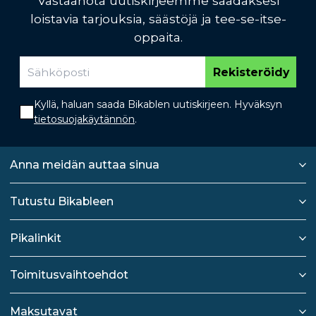
Vastaanota uutiskirjeemme saadaksesi
loistavia tarjouksia, säästöjä ja tee-se-itse-
oppaita.
Rekisteröidy
Kyllä, haluan saada Bikablen uutiskirjeen. Hyväksyn
tietosuojakäytännön
.
Anna meidän auttaa sinua
Tutustu Bikableen
Pikalinkit
Toimitusvaihtoehdot
Maksutavat