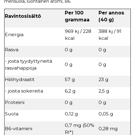
merisuola, luontainen aromi, B6.
Per 100
Per annos
Ravintosisältö
grammaa
(40 g)
969 kj / 228
388 kj / 91
Energia
kcal
kcal
Rasva
0 g
0 g
- josta tyydyttyneitä
0 g
0 g
rasvahappoja
Hiilihydraatit
57 g
23 g
- joista sokereita
6,2 g
2,5 g
Proteiini
0 g
0 g
Suola
0,12 g
0,05 g
0,7 mg (50%
B6-vitamiini
0,28 mg
RI*)