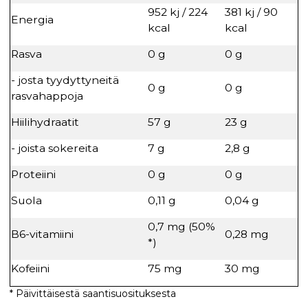
952 kj / 224
381 kj / 90
Energia
kcal
kcal
Rasva
0 g
0 g
- josta tyydyttyneitä
0 g
0 g
rasvahappoja
Hiilihydraatit
57 g
23 g
- joista sokereita
7 g
2,8 g
Proteiini
0 g
0 g
Suola
0,11 g
0,04 g
0,7 mg (50%
B6-vitamiini
0,28 mg
*)
Kofeiini
75 mg
30 mg
* Päivittäisestä saantisuosituksesta