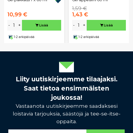
1,59 €
10,99 €
1,43 €
-
+
-
+
Lisää
Lisää
1-2 arkipäivää
1-2 arkipäivää
Liity uutiskirjeemme tilaajaksi.
Saat tietoa ensimmäisten
joukossa!
Vastaanota uutiskirjeemme saadaksesi
loistavia tarjouksia, säästöjä ja tee-se-itse-
oppaita.