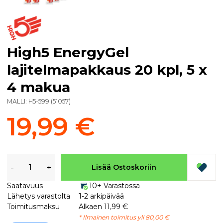
High5 EnergyGel
lajitelmapakkaus 20 kpl, 5 x
4 makua
MALLI:
H5-599
(
51057
)
19,99 €
-
+
Lisää Ostoskoriin
Saatavuus
10+ Varastossa
Lähetys varastolta
1-2 arkipäivää
Toimitusmaksu
Alkaen 11,99 €
* Ilmainen toimitus yli 80,00 €