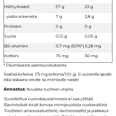
Hiilihydraatit
57 g
23 g
- joista sokereita
7 g
2,8 g
Proteiini
0 g
0 g
Suola
0,12 g
0,05 g
B6-vitamiini
0,7 mg (50%*)
0,28 mg
Kofeiini
75 mg
30 mg
* Päivittäisestä saantisuosituksesta
Sisältää kofeiinia. (75 mg kofeiinia/100 g). Ei suositella lapsille
eikä raskaana oleville tai imettäville naisille.
Annostus:
Noudata tuotteen ohjeita.
Suositeltua vuorokausiannosta ei saa ylittää.
Ravintolisät eivät korvaa monipuolista ruokavaliota.
Tuotteen ainesosaluettelo, ravintosisältö ja pakkaus