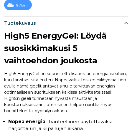
GoWish
Tuotekuvaus
High5 EnergyGel: Löydä
suosikkimakusi 5
vaihtoehdon joukosta
High5 EnergyGel on suunniteltu lisäämään energiaasi silloin,
kun tarvitset sitä eniten. Nopeavaikutteisten hiilihydraattien
avulla nämä geelit antavat sinulle tarvittavan energian
optimaaliseen suoritukseen kaikissa aktiviteeteissasi.
High5:n geeli tunnetaan hyvästä maustaan ja
koostumuksestaan, joten se on helppo nauttia myös
harjoittelun tai pyöräilyn aikana.
Nopea energia
: Ihanteellinen käytettäväksi
harjoittelun ja kilpailujen aikana.