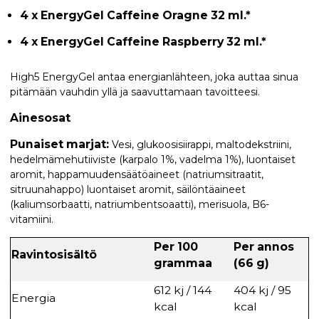
4 x
EnergyGel Caffeine Oragne 32 ml.
*
4 x
EnergyGel Caffeine Raspberry 32 ml.
*
High5 EnergyGel antaa energianlähteen, joka auttaa sinua
pitämään vauhdin yllä ja saavuttamaan tavoitteesi.
Ainesosat
Punaiset marjat:
Vesi, glukoosisiirappi, maltodekstriini,
hedelmämehutiiviste (karpalo 1%, vadelma 1%), luontaiset
aromit, happamuudensäätöaineet (natriumsitraatit,
sitruunahappo) luontaiset aromit, säilöntäaineet
(kaliumsorbaatti, natriumbentsoaatti), merisuola, B6-
vitamiini.
Per 100
Per annos
Ravintosisältö
grammaa
(66 g)
612 kj / 144
404 kj / 95
Energia
kcal
kcal