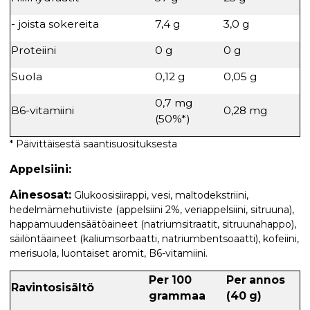
- joista sokereita
7,4 g
3,0 g
Proteiini
0 g
0 g
Suola
0,12 g
0,05 g
0,7 mg
B6-vitamiini
0,28 mg
(50%*)
* Päivittäisestä saantisuosituksesta
Appelsiini:
Ainesosat:
Glukoosisiirappi, vesi, maltodekstriini,
hedelmämehutiiviste (appelsiini 2%, veriappelsiini, sitruuna),
happamuudensäätöaineet (natriumsitraatit, sitruunahappo),
säilöntäaineet (kaliumsorbaatti, natriumbentsoaatti), kofeiini,
merisuola, luontaiset aromit, B6-vitamiini.
Per 100
Per annos
Ravintosisältö
grammaa
(40 g)