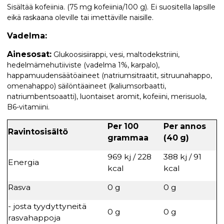
Sisältää kofeiinia. (75 mg kofeiinia/100 g). Ei suositella lapsille
eikä raskaana oleville tai imettäville naisille.
Vadelma:
Ainesosat:
Glukoosisiirappi, vesi, maltodekstriini,
hedelmämehutiiviste (vadelma 1%, karpalo),
happamuudensäätöaineet (natriumsitraatit, sitruunahappo,
omenahappo) säilöntäaineet (kaliumsorbaatti,
natriumbentsoaatti), luontaiset aromit, kofeiini, merisuola,
B6-vitamiini.
Per 100
Per annos
Ravintosisältö
grammaa
(40 g)
969 kj / 228
388 kj / 91
Energia
kcal
kcal
Rasva
0 g
0 g
- josta tyydyttyneitä
0 g
0 g
rasvahappoja