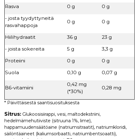
Rasva
0 g
0 g
- josta tyydyttyneitä
0 g
0 g
rasvahappoja
Hiilihydraatit
36 g
23 g
- joista sokereita
5 g
3,3 g
Proteiini
0 g
0 g
Suola
0,10 g
0,07 g
0,42 mg
B6-vitamiini
0,28 mg
(*30%)
* Päivittäisestä saantisuosituksesta
Sitrus:
Glukoosisiirappi, vesi, maltodekstriini,
hedelmämehutiiviste (sitruuna 1%, lime),
happamuudensäätöaine (natriumsitraatit), natriumkloridi,
säilöntäaineet (kaliumsorbaatti, natriumbentsoaatti),