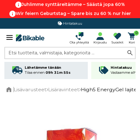
Juhlimme synttäreitämme – Säästä jopa 60%
Wir feiern Geburtstag – Spare bis zu 60 % nur hier
Hintatakuu
0
Ota yhteyttä
Kirjaudu
Suosikit
Kori
Etsi tuotteita, valmistajia, kategorioita ...
Lähetämme tänään
Hintatakuu
Tilaa ennen
09h 31m 55s
Vastaamme alhai
Lisävarusteet
Lisäravinteet
High5 EnergyGel lajite
Home