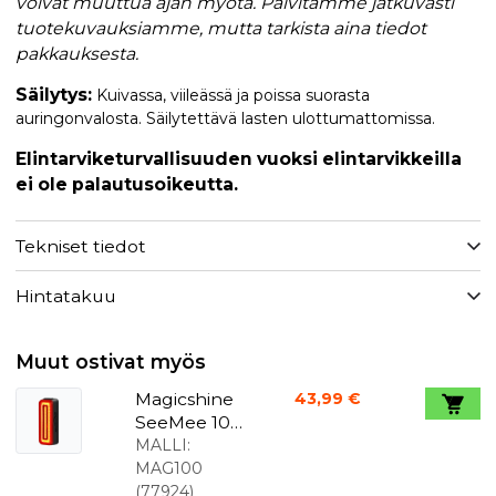
voivat muuttua ajan myötä. Päivitämme jatkuvasti
tuotekuvauksiamme, mutta tarkista aina tiedot
pakkauksesta.
Säilytys:
Kuivassa, viileässä ja poissa suorasta
auringonvalosta. Säilytettävä lasten ulottumattomissa.
Elintarviketurvallisuuden vuoksi elintarvikkeilla
ei ole palautusoikeutta.
Tekniset tiedot
Hintatakuu
Muut ostivat myös
Magicshine
43,99 €
SeeMee 100
V2 takavalo,
MALLI:
jossa on
MAG100
valo ja
(
77924
)