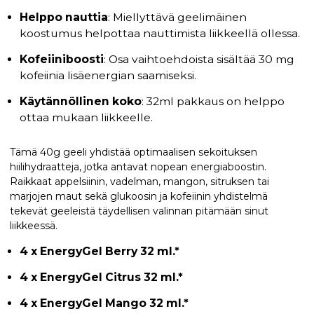
Helppo nauttia
: Miellyttävä geelimäinen
koostumus helpottaa nauttimista liikkeellä ollessa.
Kofeiiniboosti
: Osa vaihtoehdoista sisältää 30 mg
kofeiinia lisäenergian saamiseksi.
Käytännöllinen koko
: 32ml pakkaus on helppo
ottaa mukaan liikkeelle.
Tämä 40g geeli yhdistää optimaalisen sekoituksen
hiilihydraatteja, jotka antavat nopean energiaboostin.
Raikkaat appelsiinin, vadelman, mangon, sitruksen tai
marjojen maut sekä glukoosin ja kofeiinin yhdistelmä
tekevät geeleistä täydellisen valinnan pitämään sinut
liikkeessä.
4 x
EnergyGel Berry 32 ml.
*
4 x
EnergyGel Citrus 32 ml.
*
4 x
EnergyGel Mango 32 ml.
*