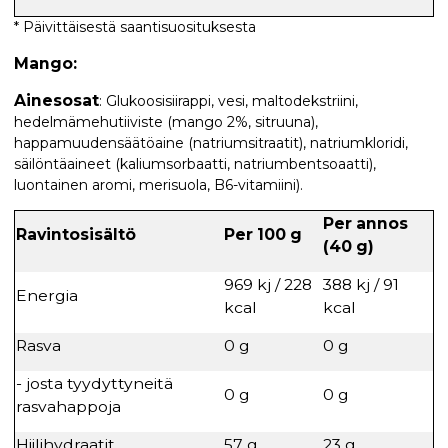
* Päivittäisestä saantisuosituksesta
Mango:
Ainesosat
: Glukoosisiirappi, vesi, maltodekstriini,
hedelmämehutiiviste (mango 2%, sitruuna),
happamuudensäätöaine (natriumsitraatit), natriumkloridi,
säilöntäaineet (kaliumsorbaatti, natriumbentsoaatti),
luontainen aromi, merisuola, B6-vitamiini).
Per annos
Ravintosisältö
Per 100 g
(40 g)
969 kj / 228
388 kj / 91
Energia
kcal
kcal
Rasva
0 g
0 g
- josta tyydyttyneitä
0 g
0 g
rasvahappoja
Hiilihydraatit
57 g
23 g