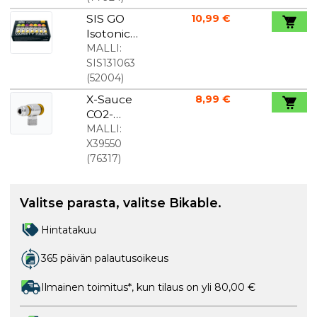
liiketunnisti
SIS GO
10,99 €
n
Isotonic
Energy Gel
MALLI:
pakkaus 7 x
SIS131063
60 ml
(
52004
)
X-Sauce
8,99 €
CO2-
patruunan
MALLI:
sovitin
X39550
(
76317
)
Valitse parasta, valitse Bikable.
Hintatakuu
365 päivän palautusoikeus
Ilmainen toimitus*, kun tilaus on yli 80,00 €