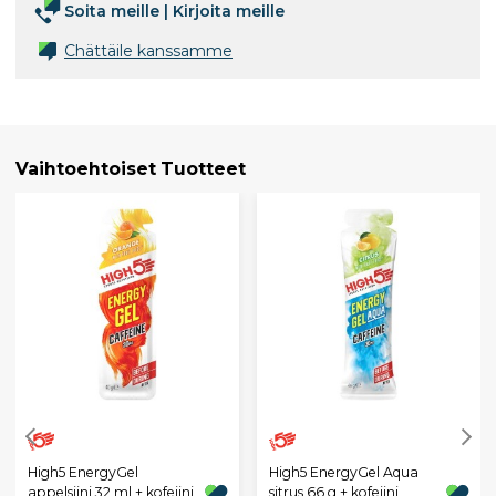
Soita meille
|
Kirjoita meille
Chättäile kanssamme
Vaihtoehtoiset Tuotteet
High5 EnergyGel
High5 EnergyGel Aqua
appelsiini 32 ml + kofeiini
sitrus 66 g + kofeiini