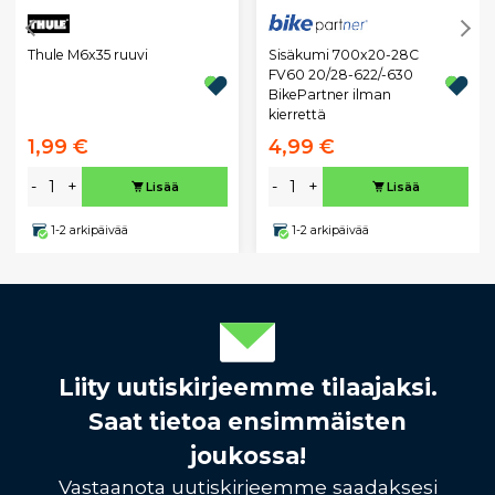
Thule M6x35 ruuvi
Sisäkumi 700x20-28C
FV60 20/28-622/-630
BikePartner ilman
kierrettä
1,99 €
4,99 €
-
+
-
+
Lisää
Lisää
1-2 arkipäivää
1-2 arkipäivää
Liity uutiskirjeemme tilaajaksi.
Saat tietoa ensimmäisten
joukossa!
Vastaanota uutiskirjeemme saadaksesi