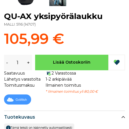
QU-AX yksipyörälaukku
MALLI:
5116
(
14707
)
105,99 €
-
+
Lisää Ostoskoriin
Saatavuus
2 Varastossa
Lähetys varastolta
1-2 arkipäivää
Toimitusmaksu
Ilmainen toimitus
* Ilmainen toimitus yli 80,00 €
GoWish
Tuotekuvaus
Tämä teksti on käännetty automaattisesti