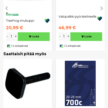
Valopalkki pyörätelineelle
TreeFrog imukuppi
20,99 €
46,99 €
-
+
-
+
Lisää
Lisää
1-2 arkipäivää
1-2 arkipäivää
Saattaisit pitää myös