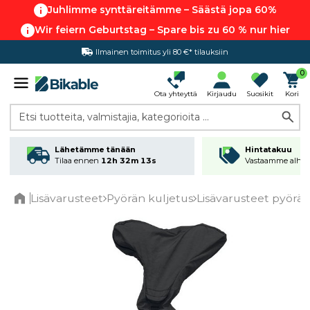
Juhlimme synttäreitämme – Säästä jopa 60%
Wir feiern Geburtstag – Spare bis zu 60 % nur hier
Ilmainen toimitus yli 80 €* tilauksiin
Hintatakuu
0
Ota yhteyttä
Kirjaudu
Suosikit
Kori
Etsi tuotteita, valmistajia, kategorioita ...
Lähetämme tänään
Hintatakuu
Tilaa ennen
12h 32m 12s
Vastaamme alhai
Lisävarusteet
Pyörän kuljetus
Lisävarusteet pyörätel
Home