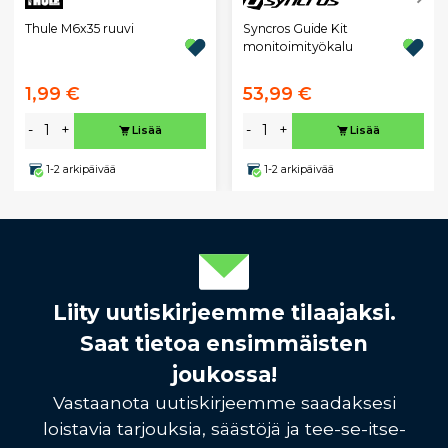
Thule M6x35 ruuvi
Syncros Guide Kit
monitoimityökalu
1,99 €
53,99 €
-
+
-
+
Lisää
Lisää
1-2 arkipäivää
1-2 arkipäivää
Liity uutiskirjeemme tilaajaksi.
Saat tietoa ensimmäisten
joukossa!
Vastaanota uutiskirjeemme saadaksesi
loistavia tarjouksia, säästöjä ja tee-se-itse-