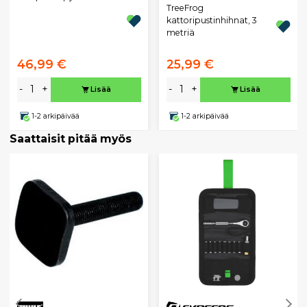
TreeFrog
kattoripustinhihnat, 3
metriä
46,99 €
25,99 €
-
+
-
+
Lisää
Lisää
1-2 arkipäivää
1-2 arkipäivää
Saattaisit pitää myös