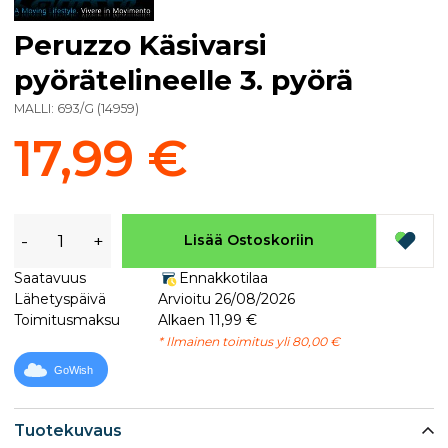
Peruzzo Käsivarsi
pyörätelineelle 3. pyörä
MALLI:
693/G
(
14959
)
17,99 €
-
+
Lisää Ostoskoriin
Saatavuus
Ennakkotilaa
Lähetyspäivä
Arvioitu 26/08/2026
Toimitusmaksu
Alkaen 11,99 €
* Ilmainen toimitus yli 80,00 €
GoWish
Tuotekuvaus