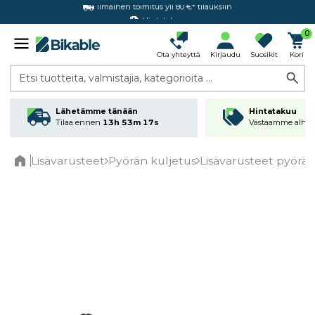
Hintatakuu
0
Ota yhteyttä
Kirjaudu
Suosikit
Kori
Etsi tuotteita, valmistajia, kategorioita ...
Lähetämme tänään
Hintatakuu
Tilaa ennen
13h 53m 17s
Vastaamme alhai
Lisävarusteet
Pyörän kuljetus
Lisävarusteet pyörätel
Home