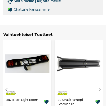
Soita meille
|
Kirjoita meille
Chättäile kanssamme
Vaihtoehtoiset Tuotteet
BuzzRack Light Boom
Buzzrack ramppi
Scorpionille