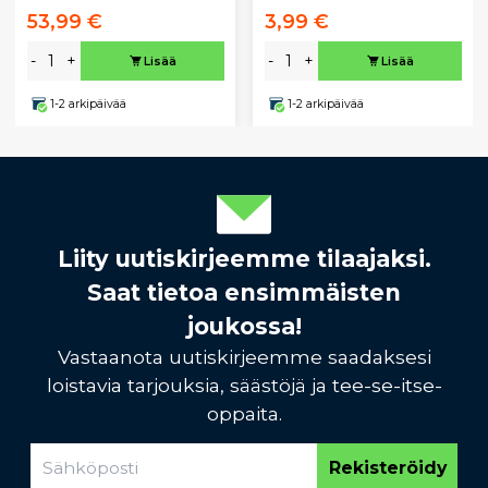
53,99 €
3,99 €
-
+
-
+
Lisää
Lisää
1-2 arkipäivää
1-2 arkipäivää
Liity uutiskirjeemme tilaajaksi.
Saat tietoa ensimmäisten
joukossa!
Vastaanota uutiskirjeemme saadaksesi
loistavia tarjouksia, säästöjä ja tee-se-itse-
oppaita.
Rekisteröidy