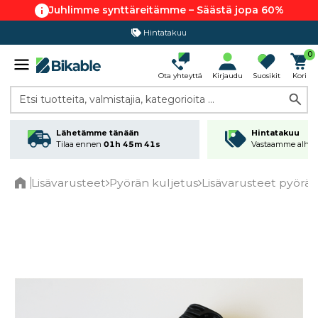
Juhlimme synttäreitämme – Säästä jopa 60%
Hintatakuu
0
Ota yhteyttä
Kirjaudu
Suosikit
Kori
Etsi tuotteita, valmistajia, kategorioita ...
Lähetämme tänään
Hintatakuu
Tilaa ennen
01h 45m 41s
Vastaamme alhai
Lisävarusteet
Pyörän kuljetus
Lisävarusteet pyörätel
Home