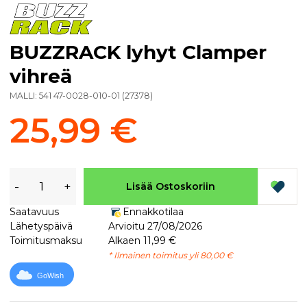
BUZZRACK lyhyt Clamper
vihreä
MALLI:
541 47-0028-010-01
(
27378
)
25,99 €
-
+
Lisää Ostoskoriin
Saatavuus
Ennakkotilaa
Lähetyspäivä
Arvioitu 27/08/2026
Toimitusmaksu
Alkaen 11,99 €
* Ilmainen toimitus yli 80,00 €
GoWish