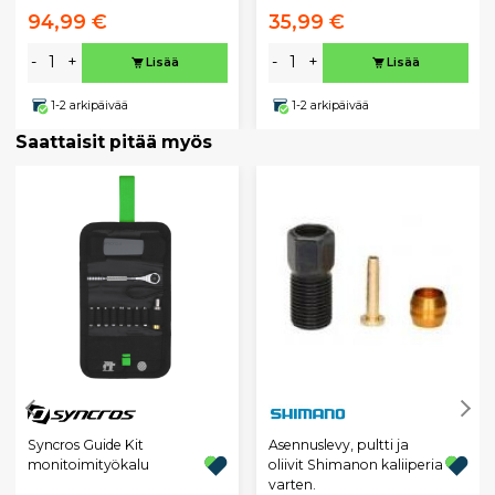
94,99 €
35,99 €
-
+
-
+
Lisää
Lisää
1-2 arkipäivää
1-2 arkipäivää
Saattaisit pitää myös
Syncros Guide Kit
Asennuslevy, pultti ja
monitoimityökalu
oliivit Shimanon kaliiperia
varten.