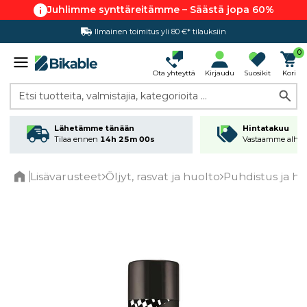
Juhlimme synttäreitämme – Säästä jopa 60%
Ilmainen toimitus yli 80 €* tilauksiin
Hintatakuu
0
Ota yhteyttä
Kirjaudu
Suosikit
Kori
Etsi tuotteita, valmistajia, kategorioita ...
Lähetämme tänään
Hintatakuu
Tilaa ennen
14h 25m 00s
Vastaamme alhai
Lisävarusteet
Öljyt, rasvat ja huolto
Puhdistus ja hu
Home