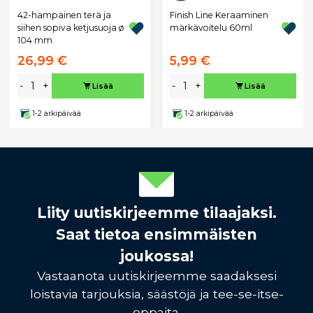
42-hampainen terä ja
Finish Line Keraaminen
siihen sopiva ketjusuoja ø
märkävoitelu 60ml
104 mm
26,99 €
5,99 €
-
+
-
+
Lisää
Lisää
1-2 arkipäivää
1-2 arkipäivää
Liity uutiskirjeemme tilaajaksi.
Saat tietoa ensimmäisten
joukossa!
Vastaanota uutiskirjeemme saadaksesi
loistavia tarjouksia, säästöjä ja tee-se-itse-
oppaita.