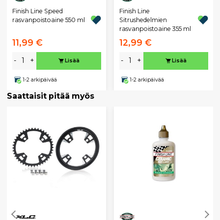
Finish Line Speed
Finish Line
rasvanpoistoaine 550 ml
Sitrushedelmien
rasvanpoistoaine 355 ml
11,99 €
12,99 €
-
+
-
+
Lisää
Lisää
1-2 arkipäivää
1-2 arkipäivää
Saattaisit pitää myös