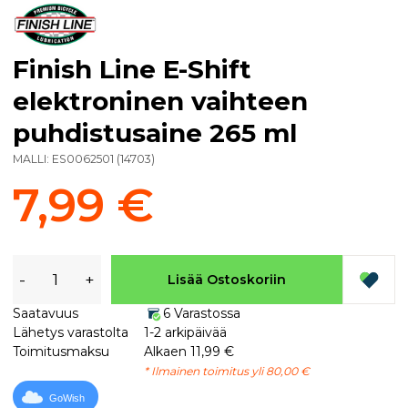
Finish Line E-Shift
elektroninen vaihteen
puhdistusaine 265 ml
MALLI:
ES0062501
(
14703
)
7,99 €
-
+
Lisää Ostoskoriin
Saatavuus
6 Varastossa
Lähetys varastolta
1-2 arkipäivää
Toimitusmaksu
Alkaen 11,99 €
* Ilmainen toimitus yli 80,00 €
GoWish