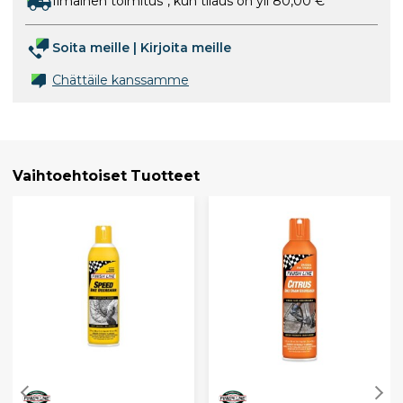
Ilmainen toimitus*, kun tilaus on yli 80,00 €
Soita meille
|
Kirjoita meille
Chättäile kanssamme
Vaihtoehtoiset Tuotteet