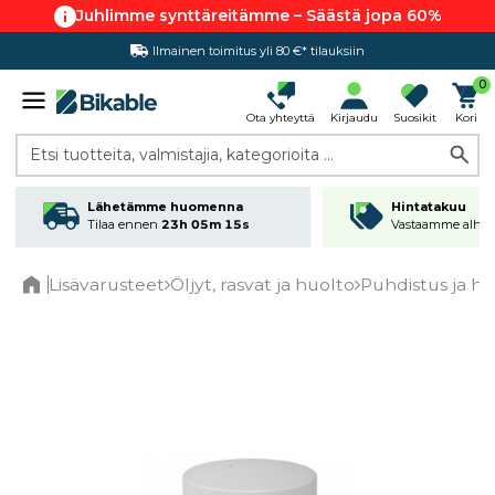
Juhlimme synttäreitämme – Säästä jopa 60%
Ilmainen toimitus yli 80 €* tilauksiin
Hintatakuu
0
Ota yhteyttä
Kirjaudu
Suosikit
Kori
Etsi tuotteita, valmistajia, kategorioita ...
Lähetämme huomenna
Hintatakuu
Tilaa ennen
23h 05m 15s
Vastaamme alhai
Lisävarusteet
Öljyt, rasvat ja huolto
Puhdistus ja hu
Home