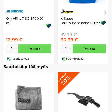
X-Sauce
Öljy Alfine 11 SG-S700 50
Jarrupuhdistusaine 5 litraa
ml
37,99 €
12,99 €
30,39 €
-
+
-
+
Lisää
Lisää
1-2 arkipäivää
1-2 arkipäivää
Saattaisit pitää myös
SÄÄSTÄ
20%