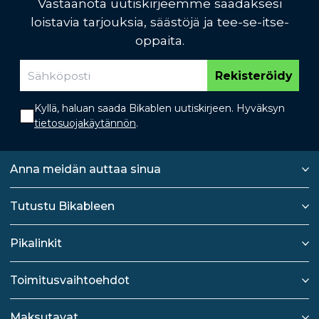
Vastaanota uutiskirjeemme saadaksesi
loistavia tarjouksia, säästöjä ja tee-se-itse-
oppaita.
Rekisteröidy
Kyllä, haluan saada Bikablen uutiskirjeen. Hyväksyn
tietosuojakäytännön
.
Anna meidän auttaa sinua
Tutustu Bikableen
Pikalinkit
Toimitusvaihtoehdot
Maksutavat