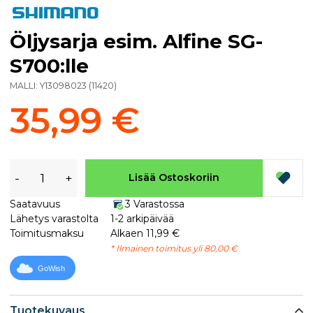
Öljysarja esim. Alfine SG-
S700:lle
MALLI:
Y13098023
(
11420
)
35,99 €
-
+
Lisää Ostoskoriin
Saatavuus
3 Varastossa
Lähetys varastolta
1-2 arkipäivää
Toimitusmaksu
Alkaen 11,99 €
* Ilmainen toimitus yli 80,00 €
GoWish
Tuotekuvaus