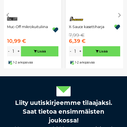
Muc-Off mikrokuituliina
X-Sauce kasettiharja
7,99 €
10,99 €
6,39 €
-
+
-
+
Lisää
Lisää
1-2 arkipäivää
1-2 arkipäivää
Liity uutiskirjeemme tilaajaksi.
Saat tietoa ensimmäisten
joukossa!