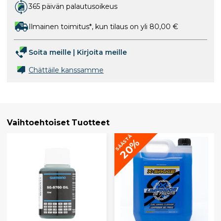
365 päivän palautusoikeus
Ilmainen toimitus*, kun tilaus on yli 80,00 €
Soita meille
|
Kirjoita meille
Chättäile kanssamme
Vaihtoehtoiset Tuotteet
SÄÄSTÄ
20%