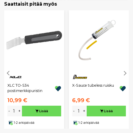
Saattaisit pitää myös
XLC TO-S34
X-Sauce tubeless ruisku
postimerkkipuristin
10,99 €
6,99 €
-
+
-
+
Lisää
Lisää
1-2 arkipäivää
1-2 arkipäivää