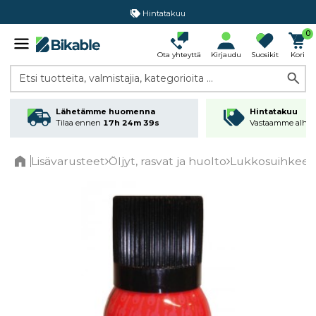
Hintatakuu
0
Ota yhteyttä
Kirjaudu
Suosikit
Kori
Etsi tuotteita, valmistajia, kategorioita ...
Lähetämme huomenna
Hintatakuu
Tilaa ennen
17h 24m 38s
Vastaamme alhai
Lisävarusteet
Öljyt, rasvat ja huolto
Lukkosuihkeet
Home