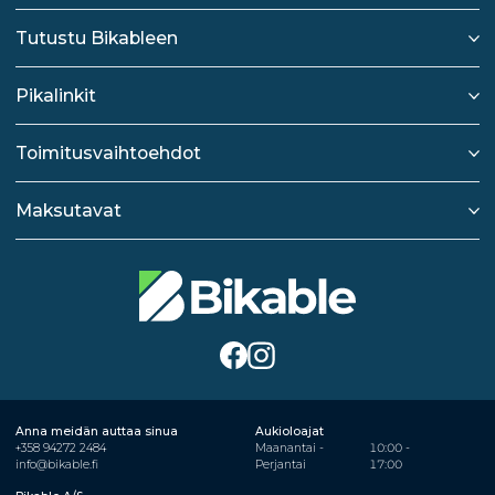
Tutustu Bikableen
Pikalinkit
Toimitusvaihtoehdot
Maksutavat
Anna meidän auttaa sinua
Aukioloajat
+358 94272 2484
Maanantai -
10:00 -
info@bikable.fi
Perjantai
17:00