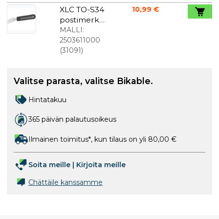
ml
XLC TO-S34
10,99 €
postimerkki
puristin
MALLI:
2503611000
(
31091
)
Valitse parasta, valitse Bikable.
Hintatakuu
365 päivän palautusoikeus
Ilmainen toimitus*, kun tilaus on yli 80,00 €
Soita meille
|
Kirjoita meille
Chättäile kanssamme