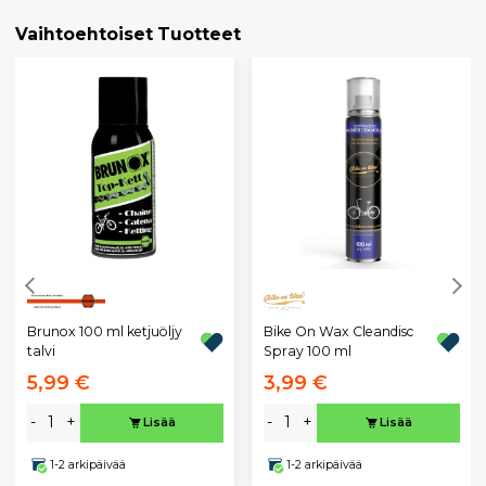
Vaihtoehtoiset Tuotteet
Brunox 100 ml ketjuöljy
Bike On Wax Cleandisc
talvi
Spray 100 ml
5,99 €
3,99 €
-
+
-
+
Lisää
Lisää
1-2 arkipäivää
1-2 arkipäivää