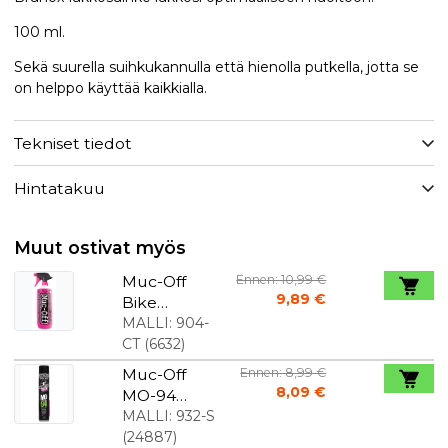
100 ml.
Sekä suurella suihkukannulla että hienolla putkella, jotta se
on helppo käyttää kaikkialla.
Tekniset tiedot
Hintatakuu
Muut ostivat myös
Muc-Off
Ennen: 10,99 €
9,89 €
Bike
Cleaner -
MALLI:
904-
pesuaine
CT
(
6632
)
pyörälle - 1
Muc-Off
Ennen: 8,99 €
L
8,09 €
MO-94
ilman
MALLI:
932-S
PTFE:tä 750
(
24887
)