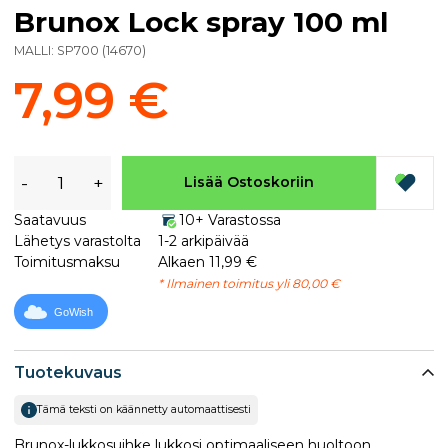
Brunox Lock spray 100 ml
MALLI:
SP700
(
14670
)
7,99 €
-
+
Lisää Ostoskoriin
Saatavuus
10+ Varastossa
Lähetys varastolta
1-2 arkipäivää
Toimitusmaksu
Alkaen 11,99 €
* Ilmainen toimitus yli 80,00 €
GoWish
Tuotekuvaus
Tämä teksti on käännetty automaattisesti
Brunox-lukkosuihke lukkosi optimaaliseen huoltoon.