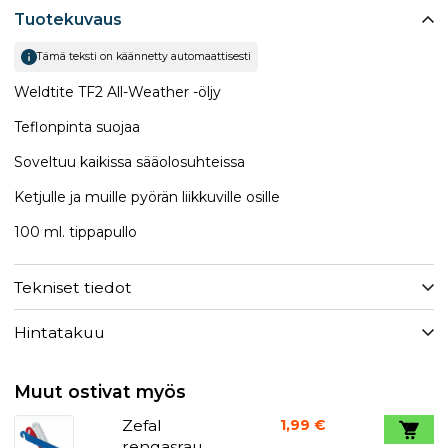
Tuotekuvaus
Tämä teksti on käännetty automaattisesti
Weldtite TF2 All-Weather -öljy
Teflonpinta suojaa
Soveltuu kaikissa sääolosuhteissa
Ketjulle ja muille pyörän liikkuville osille
100 ml. tippapullo
Tekniset tiedot
Hintatakuu
Muut ostivat myös
Zefal
1,99 €
rengasraud