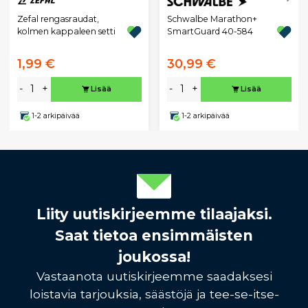
Zefal rengasraudat,
Schwalbe Marathon+
kolmen kappaleen setti
SmartGuard 40-584
1,99 €
30,99 €
-
+
-
+
Lisää
Lisää
1-2 arkipäivää
1-2 arkipäivää
Liity uutiskirjeemme tilaajaksi.
Saat tietoa ensimmäisten
joukossa!
Vastaanota uutiskirjeemme saadaksesi
loistavia tarjouksia, säästöjä ja tee-se-itse-