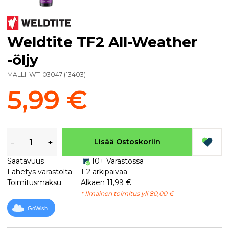
Weldtite TF2 All-Weather
-öljy
MALLI:
WT-03047
(
13403
)
5,99 €
-
+
Lisää Ostoskoriin
Saatavuus
10+ Varastossa
Lähetys varastolta
1-2 arkipäivää
Toimitusmaksu
Alkaen 11,99 €
* Ilmainen toimitus yli 80,00 €
GoWish