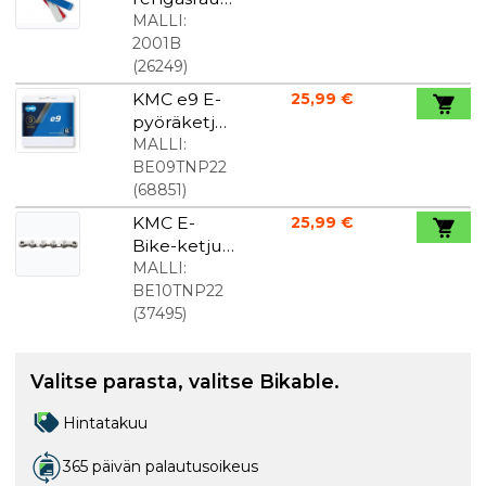
at, kolmen
MALLI:
kappaleen
2001B
setti
(
26249
)
KMC e9 E-
25,99 €
pyöräketju
9-
MALLI:
vaihteinen
BE09TNP22
122 Led
(
68851
)
KMC E-
25,99 €
Bike-ketju
10-
MALLI:
vaihteinen
BE10TNP22
122 lenkkiä
(
37495
)
Valitse parasta, valitse Bikable.
Hintatakuu
365 päivän palautusoikeus