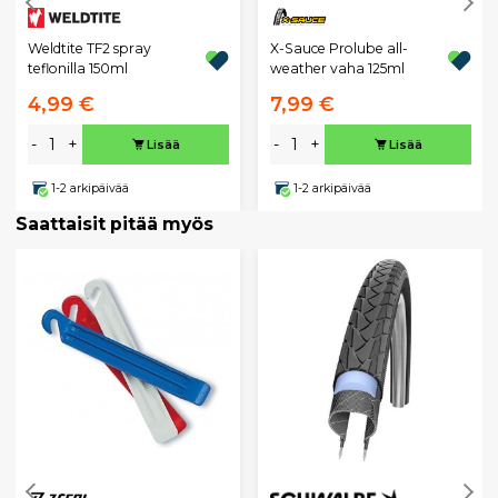
X-Sauce Prolube all-
Weldtite TF2 spray
weather vaha 125ml
teflonilla 150ml
4,99 €
7,99 €
-
+
-
+
Lisää
Lisää
1-2 arkipäivää
1-2 arkipäivää
Saattaisit pitää myös