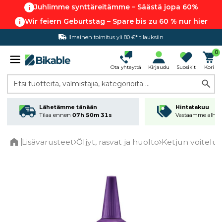
Juhlimme synttäreitämme – Säästä jopa 60%
Wir feiern Geburtstag – Spare bis zu 60 % nur hier
Ilmainen toimitus yli 80 €* tilauksiin
Hintatakuu
0
Ota yhteyttä
Kirjaudu
Suosikit
Kori
Etsi tuotteita, valmistajia, kategorioita ...
Lähetämme tänään
Hintatakuu
Tilaa ennen
07h 50m 31s
Vastaamme alhai
Lisävarusteet
Öljyt, rasvat ja huolto
Ketjun voitelu 
Home