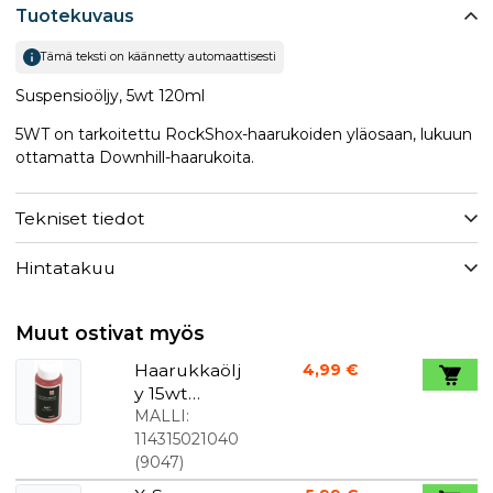
Tuotekuvaus
Tämä teksti on käännetty automaattisesti
Suspensioöljy, 5wt 120ml
5WT on tarkoitettu RockShox-haarukoiden yläosaan, lukuun
ottamatta Downhill-haarukoita.
Tekniset tiedot
Hintatakuu
Muut ostivat myös
Haarukkaölj
4,99 €
y 15wt
120ml pullo
MALLI:
114315021040
(
9047
)