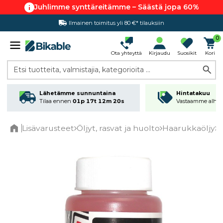
Juhlimme synttäreitämme – Säästä jopa 60%
Ilmainen toimitus yli 80 €* tilauksiin
Hintatakuu
0
Ota yhteyttä
Kirjaudu
Suosikit
Kori
Etsi tuotteita, valmistajia, kategorioita ...
Lähetämme sunnuntaina
Hintatakuu
Tilaa ennen
01p 17t 12m 20s
Vastaamme alhai
Lisävarusteet
Öljyt, rasvat ja huolto
Haarukkaöljy
H
Home