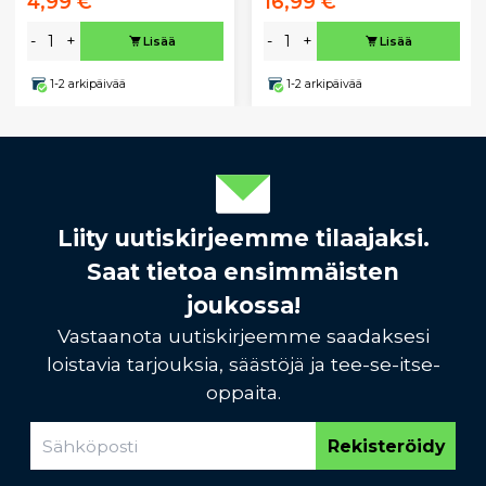
4,99 €
16,99 €
-
+
-
+
Lisää
Lisää
1-2 arkipäivää
1-2 arkipäivää
Liity uutiskirjeemme tilaajaksi.
Saat tietoa ensimmäisten
joukossa!
Vastaanota uutiskirjeemme saadaksesi
loistavia tarjouksia, säästöjä ja tee-se-itse-
oppaita.
Rekisteröidy