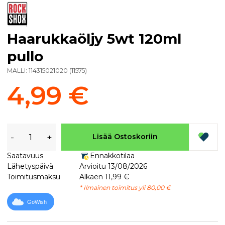
Haarukkaöljy 5wt 120ml
pullo
MALLI:
114315021020
(
11575
)
4,99 €
-
+
Lisää Ostoskoriin
Saatavuus
Ennakkotilaa
Lähetyspäivä
Arvioitu 13/08/2026
Toimitusmaksu
Alkaen 11,99 €
* Ilmainen toimitus yli 80,00 €
GoWish