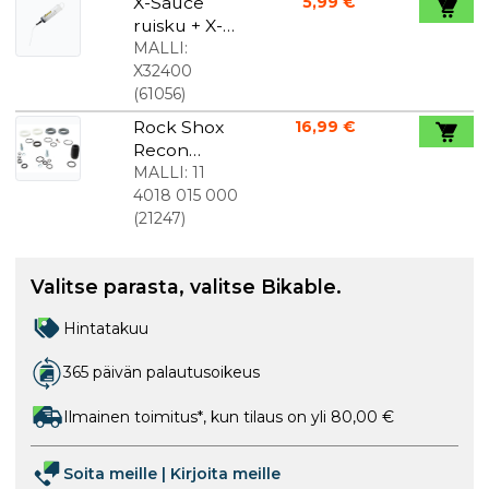
X-Sauce
5,99 €
ruisku + X-
letku
MALLI:
X32400
(
61056
)
Rock Shox
16,99 €
Recon
Silver TK
MALLI:
11
täydellinen
4018 015 000
huoltosarja
(
21247
)
Valitse parasta, valitse Bikable.
Hintatakuu
365 päivän palautusoikeus
Ilmainen toimitus*, kun tilaus on yli 80,00 €
Soita meille
|
Kirjoita meille