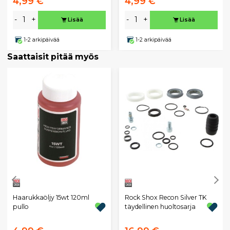
4,99 €
4,99 €
-
+
-
+
Lisää
Lisää
1-2 arkipäivää
1-2 arkipäivää
Saattaisit pitää myös
Haarukkaöljy 15wt 120ml
Rock Shox Recon Silver TK
pullo
täydellinen huoltosarja