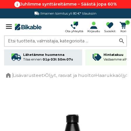
Juhlimme synttäreitämme – Säästä jopa 60%
Ilmainen toimitus yli 80 €* tilauksiin
Hintatakuu
0
Ota yhteyttä
Kirjaudu
Suosikit
Kori
Etsi tuotteita, valmistajia, kategorioita ...
Lähetämme huomenna
Hintatakuu
Tilaa ennen
01p 03t 50m 07s
Vastaamme alhai
Lisävarusteet
Öljyt, rasvat ja huolto
Haarukkaöljy
F
Home