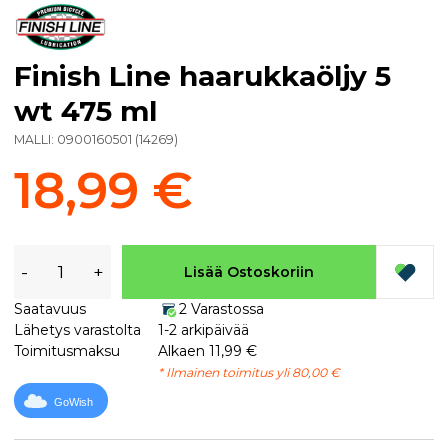
Finish Line haarukkaöljy 5
wt 475 ml
MALLI:
0900160501
(
14269
)
18,99 €
-
+
Lisää Ostoskoriin
Saatavuus
2 Varastossa
Lähetys varastolta
1-2 arkipäivää
Toimitusmaksu
Alkaen 11,99 €
* Ilmainen toimitus yli 80,00 €
GoWish