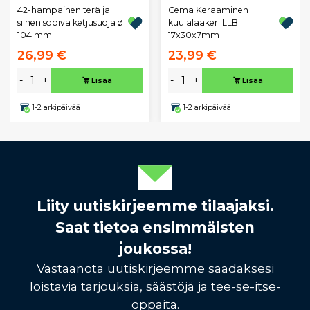
42-hampainen terä ja
Cema Keraaminen
siihen sopiva ketjusuoja ø
kuulalaakeri LLB
104 mm
17x30x7mm
26,99 €
23,99 €
-
+
-
+
Lisää
Lisää
1-2 arkipäivää
1-2 arkipäivää
Liity uutiskirjeemme tilaajaksi.
Saat tietoa ensimmäisten
joukossa!
Vastaanota uutiskirjeemme saadaksesi
loistavia tarjouksia, säästöjä ja tee-se-itse-
oppaita.