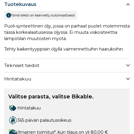
Tuotekuvaus
Tämä teksti on käännetty automaattisesti
Puoli-synteettinen öljy, jossa on parhaat puolet molemmista
tässä korkealaatuisessa öljyssä. Ei muuta viskositeettia
lämpötilan muutosten myötä.
Tehty kaikentyyppisiin öljyllä vaimennettuihin haarukoihin.
Tekniset tiedot
Hintatakuu
Valitse parasta, valitse Bikable.
Hintatakuu
365 päivän palautusoikeus
Ilmainen toimitus*, kun tilaus on yli 80,00 €