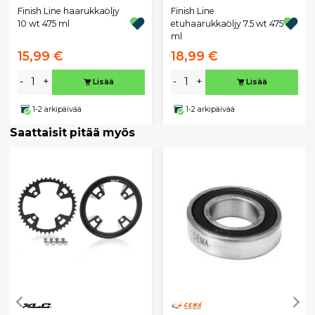
Finish Line haarukkaöljy
Finish Line
10 wt 475 ml
etuhaarukkaöljy 7.5 wt 475
ml
15,99 €
18,99 €
-
+
-
+
Lisää
Lisää
1-2 arkipäivää
1-2 arkipäivää
Saattaisit pitää myös