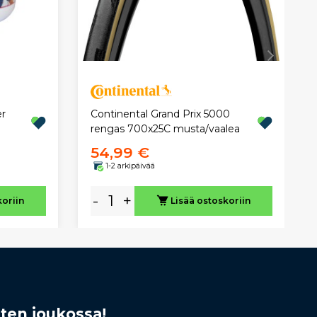
er
Continental Grand Prix 5000
rengas 700x25C musta/vaalea
54,99 €
1-2 arkipäivää
-
+
koriin
Lisää ostoskoriin
sten joukossa!