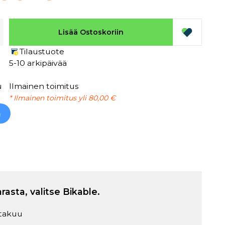
Lisää Ostoskoriin
Tilaustuote
5-10 arkipäivää
u
Ilmainen toimitus
* Ilmainen toimitus yli 80,00 €
h
arasta, valitse Bikable.
takuu