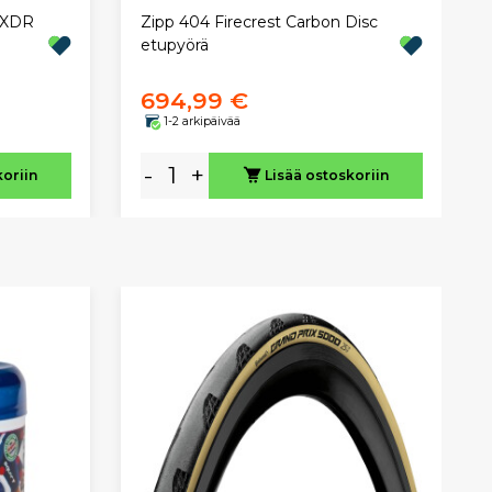
 XDR
Zipp 404 Firecrest Carbon Disc
etupyörä
694,99 €
1-2 arkipäivää
-
+
koriin
Lisää ostoskoriin