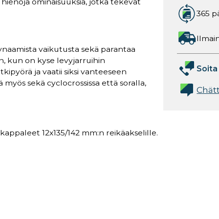
hienoja ominaisuuksia, jotka tekevät
365 p
Ilmain
ynaamista vaikutusta sekä parantaa
, kun on kyse levyjarruihin
Soita
tkipyörä ja vaatii siksi vanteeseen
 myös sekä cyclocrossissa että soralla,
Chät
kappaleet 12x135/142 mm:n reikäakselille.