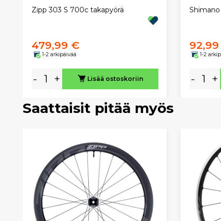
Zipp 303 S 700c takapyörä
Shimano
479,99 €
92,99
1-2 arkipäivää
1-2 arki
-
+
-
+
Lisää ostoskoriin
Saattaisit pitää myös