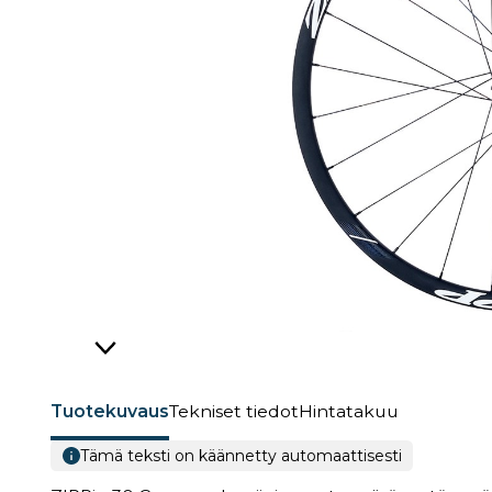
Tuotekuvaus
Tekniset tiedot
Hintatakuu
Tämä teksti on käännetty automaattisesti