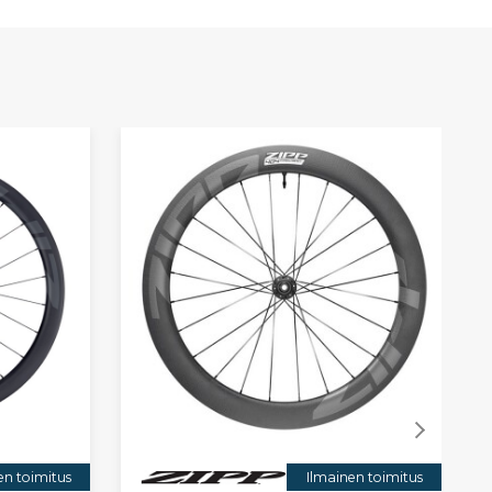
en toimitus
Ilmainen toimitus