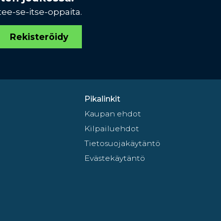
tee-se-itse-oppaita.
Rekisteröidy
Pikalinkit
Kaupan ehdot
Kilpailuehdot
Tietosuojakäytäntö
Evästekäytäntö