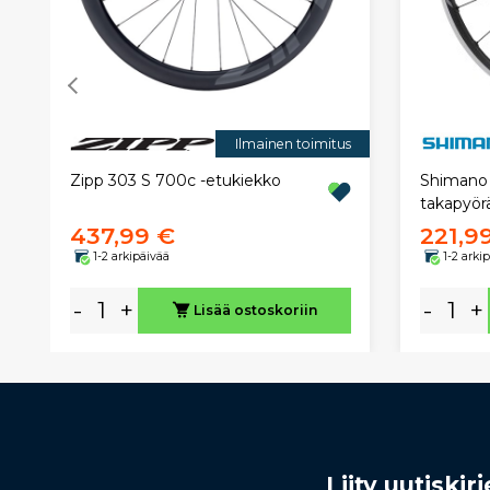
Ilmainen toimitus
Zipp 303 S 700c -etukiekko
Shimano 
takapyörä
437,99 €
221,9
1-2 arkipäivää
1-2 arki
-
+
-
+
Lisää ostoskoriin
Liity uutiski