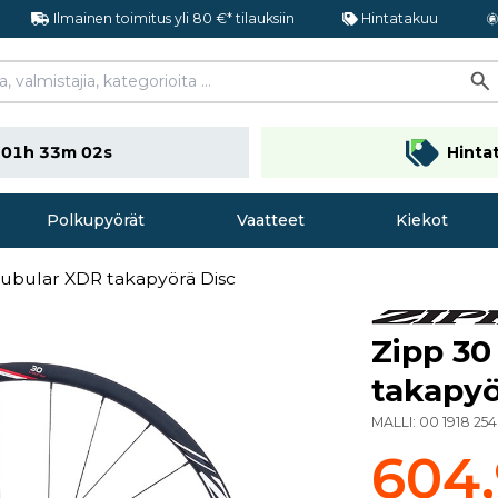
Ilmainen toimitus yli 80 €* tilauksiin
Hintatakuu
n
01h 33m 02s
Hinta
Polkupyörät
Vaatteet
Kiekot
Tubular XDR takapyörä Disc
Zipp 30
takapyö
MALLI:
00 1918 25
604,