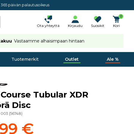
365 päivän palautusoikeus
0
Ota yhteyttä
Kirjaudu
Suosikit
Kori
takuu
Vastaamme alhaisimpaan hintaan
Tuotemerkit
Outlet
Ale %
 Course Tubular XDR
rä Disc
4 003
(
56748
)
99 €