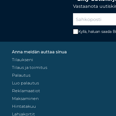
Vastaanota uutiskir
Kyllä, haluan saada 
Anna meidän auttaa sinua
Tilaukseni
Tilaus ja toimitus
Palautus
Luo palautus
Reklamaatiot
Maksaminen
Hintatakuu
Lahjakortit