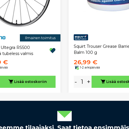
Ilmainen toimitus
Squirt Trouser Grease Barri
Ultegra RS500
Balm 100 g
 tubeless valmis
9 €
26,99 €
päivää
1-2 arkipäivää
-
+
Lisää ostoskoriin
Lisää ostos
rjeemme tilaajaksi. Saat tietoa ensimmäi