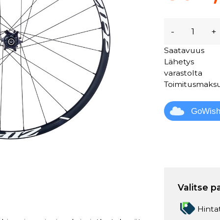
-
+
Saatavuus
Lähetys
varastolta
Toimitusmaks
GoWis
Valitse p
Hinta