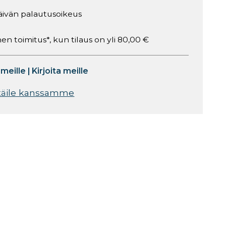
äivän palautusoikeus
en toimitus*, kun tilaus on yli 80,00 €
 meille
|
Kirjoita meille
täile kanssamme