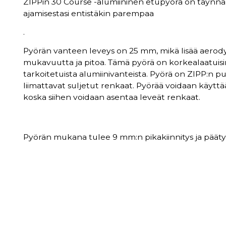
ZIPPin 30 Course -alumiininen etupyörä on täynnä 
ajamisestasi entistäkin parempaa
.
Pyörän vanteen leveys on 25 mm, mikä lisää aerod
mukavuutta ja pitoa. Tämä pyörä on korkealaatuisin
tarkoitetuista alumiinivanteista. Pyörä on ZIPP:n pu
liimattavat suljetut renkaat. Pyörää voidaan käyttää
koska siihen voidaan asentaa leveät renkaat.
Pyörän mukana tulee 9 mm:n pikakiinnitys ja pääty