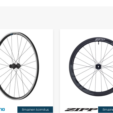
Ilmainen toimitus
Ilmain