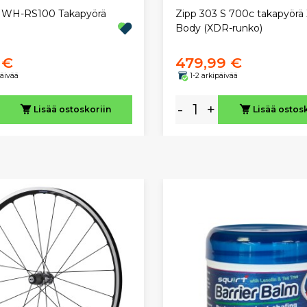
 WH-RS100 Takapyörä
Zipp 303 S 700c takapyörä
Body (XDR-runko)
 €
479,99 €
päivää
1-2 arkipäivää
-
+
Lisää ostoskoriin
Lisää ostos