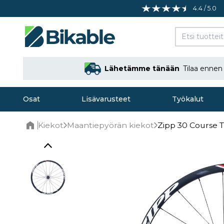
4.4 / 5.0
Lähetämme tänään
Tilaa enne
Osat
Lisävarusteet
Työkalut
Kiekot
Maantiepyörän kiekot
Zipp 30 Course 
Home