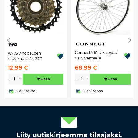
Connect 26" takapyörä
WAG 7 nopeuden
ruuvivanteelle
ruuvikaulus 14-32T
12,99 €
68,99 €
-
+
-
+
Lisää
Lisää
1-2 arkipäivää
1-2 arkipäivää
Liity uutiskirjeemme tilaajaksi.