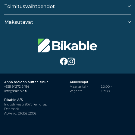
Toimitusvaihtoehdot
Maksutavat
Anna meidän auttaa sinua
Aukioloajat
+358 94272 2484
Maanantai -
10:00 -
info@bikable.fi
Perjantai
17:00
Bikable A/S
Industrivej 5, 9575 Terndrup
Denmark
ALV-nro. DK35252002