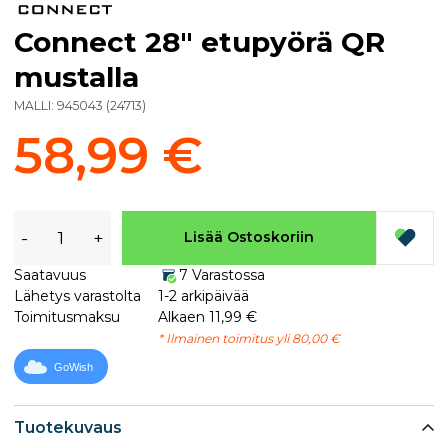
Connect 28" etupyörä QR
mustalla
MALLI:
945043
(
24713
)
58,99 €
-
+
Lisää Ostoskoriin
Saatavuus
7 Varastossa
Lähetys varastolta
1-2 arkipäivää
Toimitusmaksu
Alkaen 11,99 €
* Ilmainen toimitus yli 80,00 €
GoWish
Tuotekuvaus