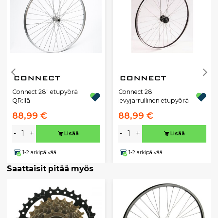
Connect 28" etupyörä
Connect 28"
QR:llä
levyjarrullinen etupyörä
88,99 €
88,99 €
-
+
-
+
Lisää
Lisää
1-2 arkipäivää
1-2 arkipäivää
Saattaisit pitää myös