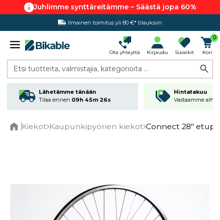
Juhlimme synttäreitämme – Säästä jopa 60%
Ilmainen toimitus yli 80 €* tilauksiin
Hintatakuu
0
Ota yhteyttä
Kirjaudu
Suosikit
Kori
Etsi tuotteita, valmistajia, kategorioita ...
Lähetämme tänään
Hintatakuu
Tilaa ennen
09h 45m 26s
Vastaamme alhai
Kiekot
Kaupunkipyörien kiekot
Connect 28" etupy
Home