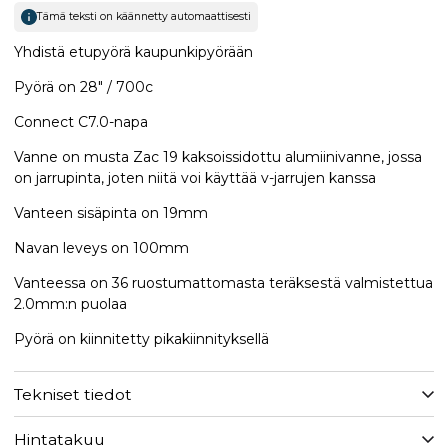
Tämä teksti on käännetty automaattisesti
Yhdistä etupyörä kaupunkipyörään
Pyörä on 28" / 700c
Connect C7.0-napa
Vanne on musta Zac 19 kaksoissidottu alumiinivanne, jossa
on jarrupinta, joten niitä voi käyttää v-jarrujen kanssa
Vanteen sisäpinta on 19mm
Navan leveys on 100mm
Vanteessa on 36 ruostumattomasta teräksestä valmistettua
2.0mm:n puolaa
Pyörä on kiinnitetty pikakiinnityksellä
Tekniset tiedot
Hintatakuu