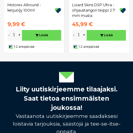
Motorex Allround -
Lizard Skins DSP Ultra -
ketjuöljy 100ml
ohjaustangon teippi 2.7
mm musta
9,99 €
45,99 €
-
+
-
+
Lisää
Lisää
1-2 arkipäivää
1-2 arkipäivää
Liity uutiskirjeemme tilaajaksi.
Saat tietoa ensimmäisten
joukossa!
Vastaanota uutiskirjeemme saadaksesi
loistavia tarjouksia, säästöjä ja tee-se-itse-
oppaita.