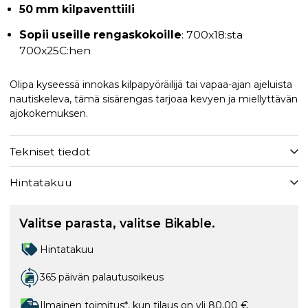
50 mm kilpaventtiili
Sopii useille rengaskokoille
: 700x18:sta
700x25C:hen
Olipa kyseessä innokas kilpapyöräilijä tai vapaa-ajan ajeluista
nautiskeleva, tämä sisärengas tarjoaa kevyen ja miellyttävän
ajokokemuksen.
Tekniset tiedot
Hintatakuu
Valitse parasta, valitse Bikable.
Hintatakuu
365 päivän palautusoikeus
Ilmainen toimitus*, kun tilaus on yli 80,00 €