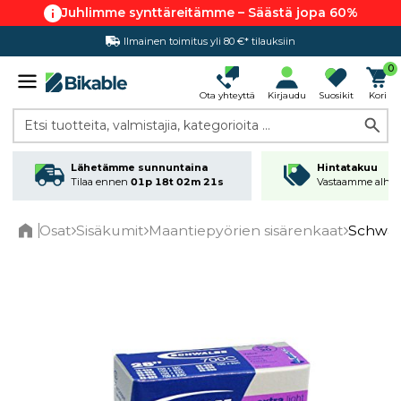
Juhlimme synttäreitämme – Säästä jopa 60%
Ilmainen toimitus yli 80 €* tilauksiin
Hintatakuu
0
Ota yhteyttä
Kirjaudu
Suosikit
Kori
Etsi tuotteita, valmistajia, kategorioita ...
Lähetämme sunnuntaina
Hintatakuu
Tilaa ennen
01p 18t 02m 21s
Vastaamme alhai
Osat
Sisäkumit
Maantiepyörien sisärenkaat
Schwal
Home