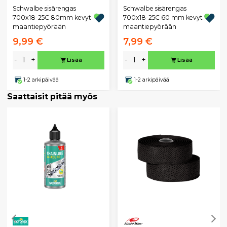
Schwalbe sisärengas
Schwalbe sisärengas
700x18-25C 80mm kevyt
700x18-25C 60 mm kevyt
maantiepyörään
maantiepyörään
9,99 €
7,99 €
-
+
-
+
Lisää
Lisää
1-2 arkipäivää
1-2 arkipäivää
Saattaisit pitää myös