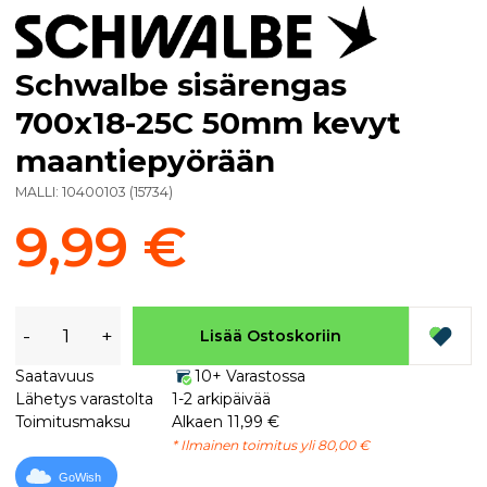
Schwalbe sisärengas
700x18-25C 50mm kevyt
maantiepyörään
MALLI:
10400103
(
15734
)
9,99 €
-
+
Lisää Ostoskoriin
Saatavuus
10+ Varastossa
Lähetys varastolta
1-2 arkipäivää
Toimitusmaksu
Alkaen 11,99 €
* Ilmainen toimitus yli 80,00 €
GoWish