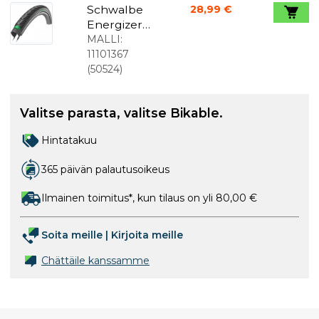
Schwalbe
28,99 €
Energizer
Plus 27.5
MALLI:
x2.00" (50-
11101367
584) Addix
(
50524
)
Valitse parasta, valitse Bikable.
Hintatakuu
365 päivän palautusoikeus
Ilmainen toimitus*, kun tilaus on yli 80,00 €
Soita meille
|
Kirjoita meille
Chättäile kanssamme