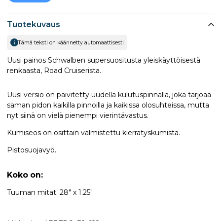
Tuotekuvaus
Tämä teksti on käännetty automaattisesti
Uusi painos Schwalben supersuositusta yleiskäyttöisestä
renkaasta, Road Cruiserista.
Uusi versio on päivitetty uudella kulutuspinnalla, joka tarjoaa
saman pidon kaikilla pinnoilla ja kaikissa olosuhteissa, mutta
nyt siinä on vielä pienempi vierintävastus.
Kumiseos on osittain valmistettu kierrätyskumista.
Pistosuojavyö.
Koko on:
Tuuman mitat: 28" x 1.25"