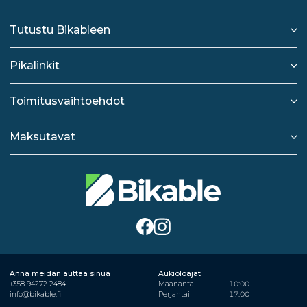
Tutustu Bikableen
Pikalinkit
Toimitusvaihtoehdot
Maksutavat
Anna meidän auttaa sinua
Aukioloajat
+358 94272 2484
Maanantai -
10:00 -
info@bikable.fi
Perjantai
17:00