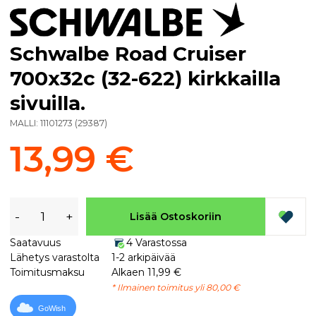
Schwalbe Road Cruiser
700x32c (32-622) kirkkailla
sivuilla.
MALLI:
11101273
(
29387
)
13,99 €
-
+
Lisää Ostoskoriin
Saatavuus
4 Varastossa
Lähetys varastolta
1-2 arkipäivää
Toimitusmaksu
Alkaen 11,99 €
* Ilmainen toimitus yli 80,00 €
GoWish