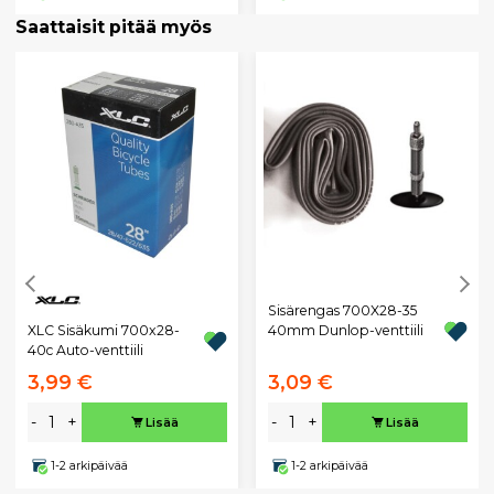
Saattaisit pitää myös
Sisärengas 700X28-35
XLC Sisäkumi 700x28-
40mm Dunlop-venttiili
40c Auto-venttiili
3,99 €
3,09 €
-
+
-
+
Lisää
Lisää
1-2 arkipäivää
1-2 arkipäivää