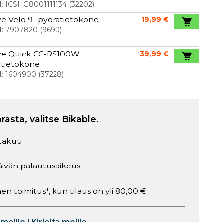
I:
ICSHG8001111134
(
32202
)
e Velo 9 -pyörätietokone
19,99 €
I:
7907820
(
9690
)
ye Quick CC-RS100W
39,99 €
ätietokone
I:
1604900
(
37228
)
arasta, valitse Bikable.
takuu
äivän palautusoikeus
en toimitus*, kun tilaus on yli 80,00 €
 meille
|
Kirjoita meille