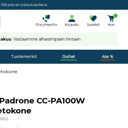
365 päivän palautusoikeus
0
Ota yhteyttä
Kirjaudu
Suosikit
Kori
takuu
Vastaamme alhaisimpaan hintaan
Tuotemerkit
Outlet
Ale %
etokone
 Padrone CC-PA100W
etokone
2520
)