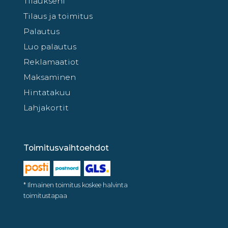
Tilaukseni
Tilaus ja toimitus
Palautus
Luo palautus
Reklamaatiot
Maksaminen
Hintatakuu
Lahjakortit
Toimitusvaihtoehdot
* Ilmainen toimitus koskee halvinta
toimitustapaa