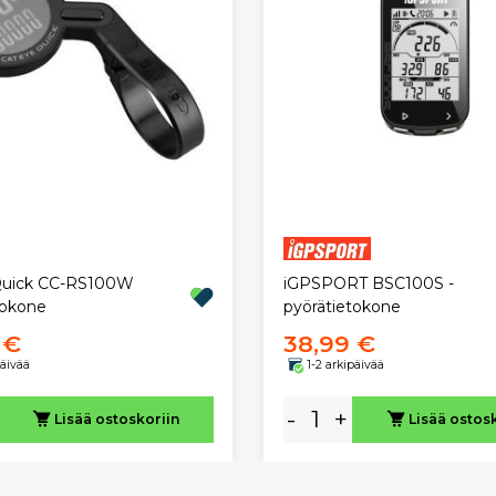
iGPSPORT BSC100S -
Quick CC-RS100W
pyörätietokone
tokone
 €
38,99 €
päivää
1-2 arkipäivää
-
+
Lisää ostoskoriin
Lisää ostos