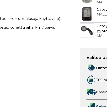
MALL
Catey
MALL
eellinen silmälaseja käyttäville)
Cate
us, kuljettu aika, km / päivä,
pyör
MALL
Valitse p
Hinta
365 p
Ilmain
Soita