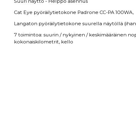
Suuri näyttö - Helppo asennus
Cat Eye pyöräilytietokone Padrone CC-PA 100WA,
Langaton pyöräilytietokone suurella näytöllä (ihant
7 toimintoa: suurin / nykyinen / keskimääräinen nope
kokonaiskilometrit, kello