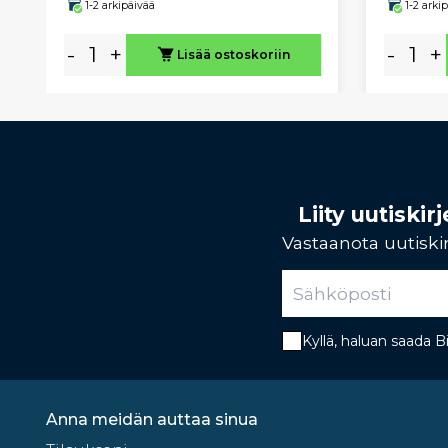
1-2 arkipäivää
1-2 arki
-
+
-
+
Lisää ostoskoriin
Liity uutiski
Vastaanota uutiskir
Kyllä, haluan saada 
Anna meidän auttaa sinua