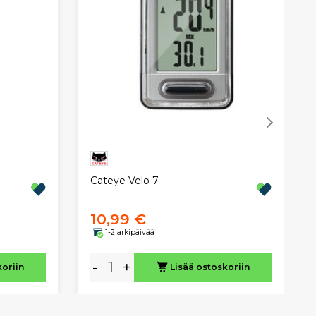
Cateye Velo 7
10,99 €
1-2 arkipäivää
-
+
koriin
Lisää ostoskoriin