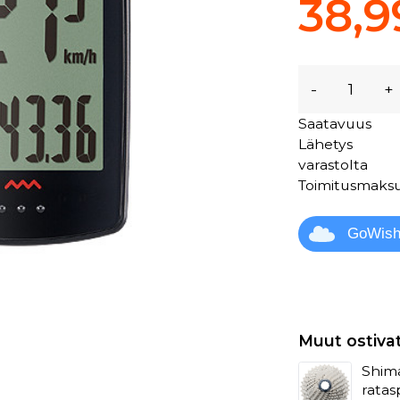
38,9
-
+
Saatavuus
Lähetys
varastolta
Toimitusmaks
GoWis
Muut ostiva
Shima
rata