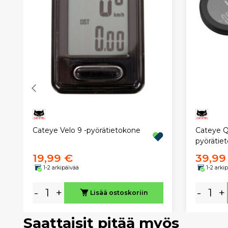
Cateye Velo 9 -pyörätietokone
Cateye 
pyörätie
19,99 €
39,99
1-2 arkipäivää
1-2 arki
-
+
-
+
Lisää ostoskoriin
Saattaisit pitää myös