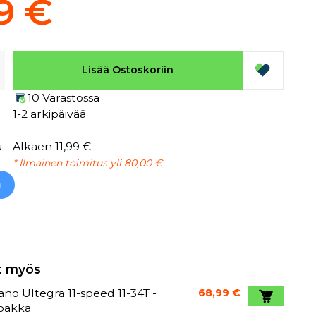
9 €
Lisää Ostoskoriin
10 Varastossa
1-2 arkipäivää
u
Alkaen 11,99 €
* Ilmainen toimitus yli 80,00 €
h
t myös
no Ultegra 11-speed 11-34T -
68,99 €
spakka