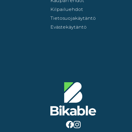
Kaupan ehdot
Kilpailuehdot
Tietosuojakäytäntö
Evästekäytäntö