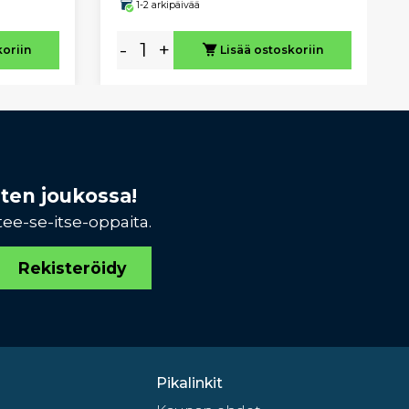
1-2 arkipäivää
-
+
koriin
Lisää ostoskoriin
sten joukossa!
tee-se-itse-oppaita.
Rekisteröidy
Pikalinkit