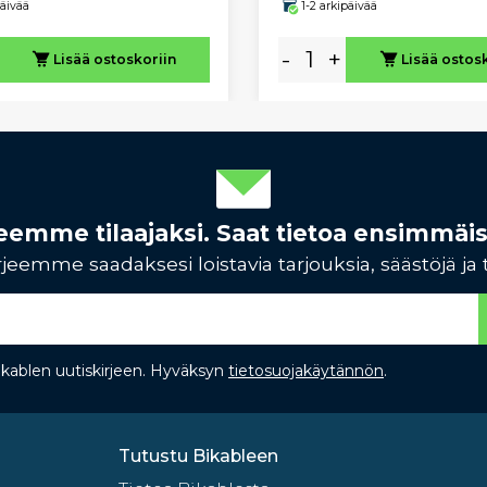
päivää
1-2 arkipäivää
-
+
Lisää ostoskoriin
Lisää ostos
rjeemme tilaajaksi. Saat tietoa ensimmäi
jeemme saadaksesi loistavia tarjouksia, säästöjä ja 
Bikablen uutiskirjeen. Hyväksyn
tietosuojakäytännön
.
Tutustu Bikableen