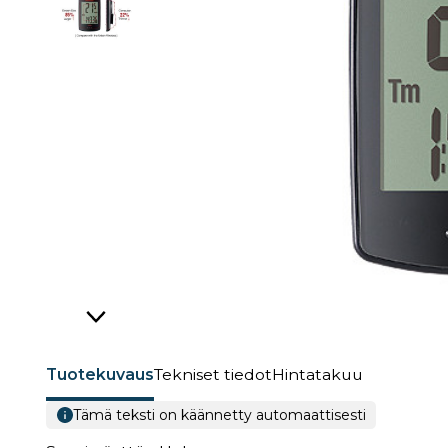
Tuotekuvaus
Tekniset tiedot
Hintatakuu
Tämä teksti on käännetty automaattisesti