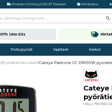
Ilmainen toimitus yli 80 €* tilauksiin
Hintatakuu
n
07h 16m 01s
Hinta
Polkupyörät
Vaatteet
Kiekot
t
Pyörätietokoneet
Cateye Padrone CC-PA100W pyöräti
Cateye
pyöräti
MALLI:
7907650
(
1