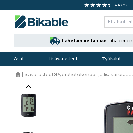
4.4 / 5.0
Lähetämme tänään
Tilaa enne
Osat
Lisävarusteet
Työkalut
Lisävarusteet
Pyörätietokoneet ja lisävarustee
Home