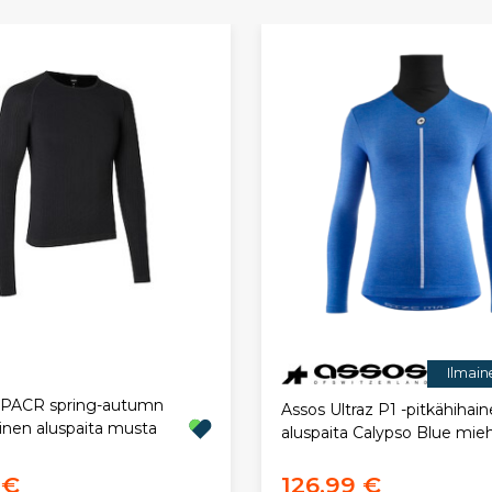
Ilmain
 PACR spring-autumn
Assos Ultraz P1 -pitkähihai
inen aluspaita musta
aluspaita Calypso Blue mie
 €
126,99 €