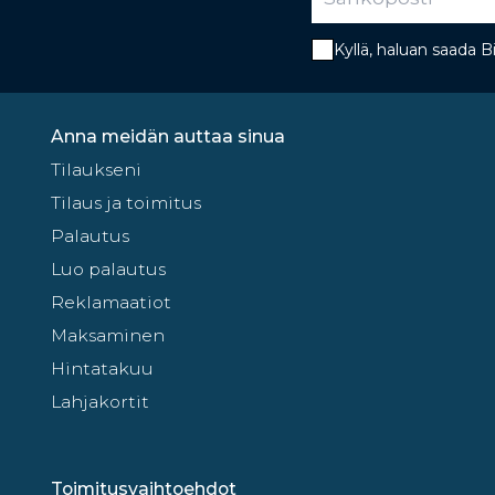
Kyllä, haluan saada 
Anna meidän auttaa sinua
Tilaukseni
Tilaus ja toimitus
Palautus
Luo palautus
Reklamaatiot
Maksaminen
Hintatakuu
Lahjakortit
Toimitusvaihtoehdot