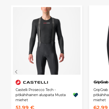
Castelli Prosecco Tech -
GripGrab
pitkähihainen aluspaita Musta
pitkähiha
miehet
miehet
51,99 €
62,99