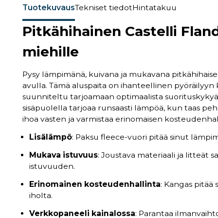
Tuotekuvaus
Tekniset tiedot
Hintatakuu
Pitkähihainen Castelli Flan
miehille
Pysy lämpimänä, kuivana ja mukavana pitkähihaise
avulla. Tämä aluspaita on ihanteellinen pyöräilyyn k
suunniteltu tarjoamaan optimaalista suorituskykyä 
sisäpuolella tarjoaa runsaasti lämpöä, kun taas pe
ihoa vasten ja varmistaa erinomaisen kosteudenhal
Lisälämpö
: Paksu fleece-vuori pitää sinut lämp
Mukava istuvuus
: Joustava materiaali ja litteä
istuvuuden.
Erinomainen kosteudenhallinta
: Kangas pitää
iholta.
Verkkopaneeli kainalossa
: Parantaa ilmanvaihto