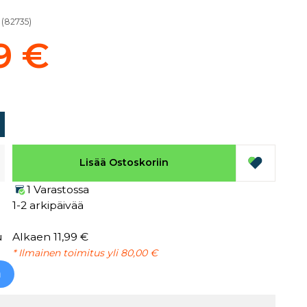
(
82735
)
9 €
Lisää Ostoskoriin
1 Varastossa
1-2 arkipäivää
u
Alkaen 11,99 €
* Ilmainen toimitus yli 80,00 €
h