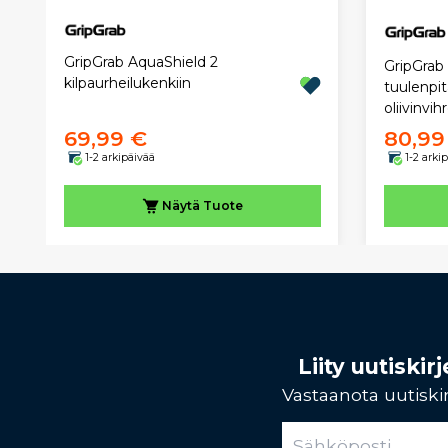
GripGrab AquaShield 2
GripGrab
kilpaurheilukenkiin
tuulenpitä
oliivinvih
69,99 €
80,99
1-2 arkipäivää
1-2 arki
Näytä
Tuote
Liity uutiski
Vastaanota uutiskir