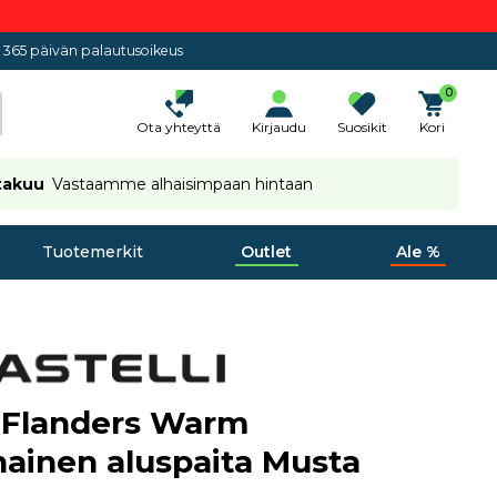
365 päivän palautusoikeus
0
Ota yhteyttä
Kirjaudu
Suosikit
Kori
takuu
Vastaamme alhaisimpaan hintaan
Tuotemerkit
Outlet
Ale %
i Flanders Warm
hainen aluspaita Musta