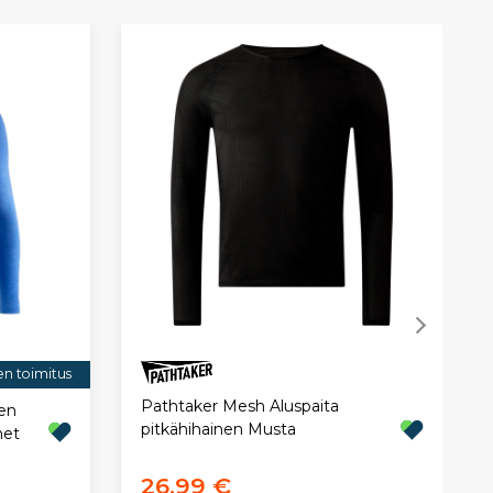
en toimitus
Pathtaker Mesh Aluspaita
nen
pitkähihainen Musta
het
26,99 €