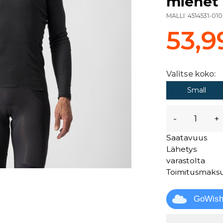
miehet
MALLI:
4514531-010
53,9
Valitse koko:
Small
-
+
Saatavuus
Lähetys
varastolta
Toimitusmaks
GoWis