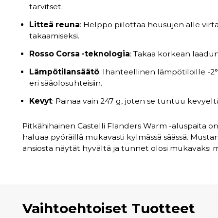
tarvitset.
Litteä reuna
: Helppo piilottaa housujen alle vir
takaamiseksi.
Rosso Corsa -teknologia
: Takaa korkean laadun 
Lämpötilansäätö
: Ihanteellinen lämpötiloille -2
eri sääolosuhteisiin.
Kevyt
: Painaa vain 247 g, joten se tuntuu kevyelt
Pitkähihainen Castelli Flanders Warm -aluspaita on t
haluaa pyöräillä mukavasti kylmässä säässä. Mustan
ansiosta näytät hyvältä ja tunnet olosi mukavaksi ma
Vaihtoehtoiset Tuotteet