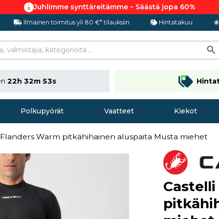
Juhlimme synttäreitämme – Säästä jopa 60%
Ilmainen toimitus yli 80 €* tilauksiin
Hintatakuu
nen
22h 32m 52s
Hinta
Polkupyörät
Vaatteet
Kiekot
i Flanders Warm pitkähihainen aluspaita Musta miehet
Castell
pitkähi