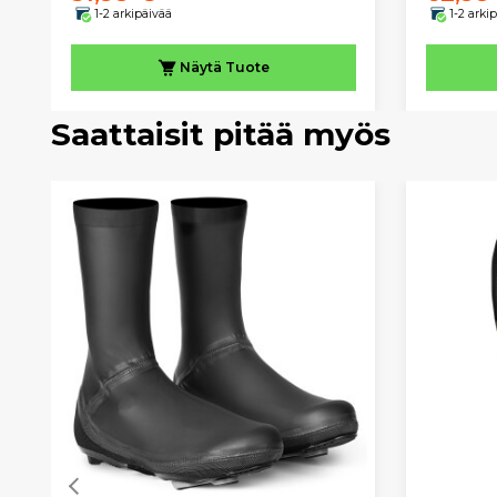
1-2 arkipäivää
1-2 arki
Näytä
Tuote
Saattaisit pitää myös