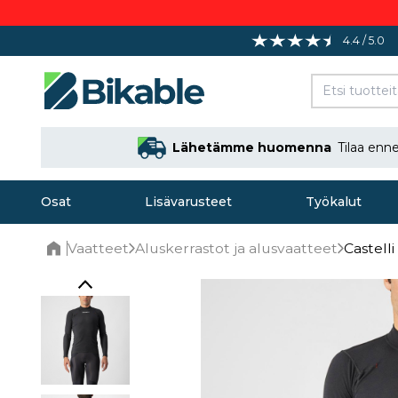
4.4 / 5.0
Lähetämme huomenna
Tilaa en
Osat
Lisävarusteet
Työkalut
Vaatteet
Aluskerrastot ja alusvaatteet
Castell
Home