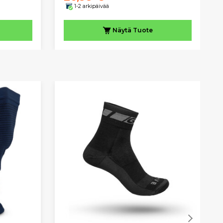
1-2 arkipäivää
Näytä
Tuote