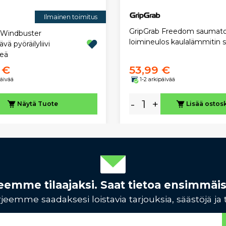
Ilmainen toimitus
GripGrab Freedom saumat
 Windbuster
loimineulos kaulalämmitin s
vä pyöräilyliivi
reä
 €
53,99 €
päivää
1-2 arkipäivää
-
+
Näytä
Tuote
Lisää ostos
rjeemme tilaajaksi. Saat tietoa ensimmäi
jeemme saadaksesi loistavia tarjouksia, säästöjä ja 