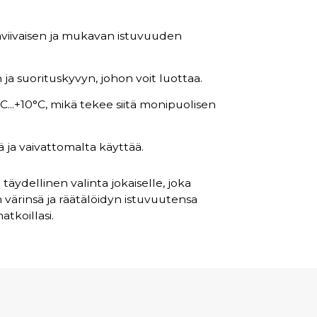
taviivaisen ja mukavan istuvuuden
ja suorituskyvyn, johon voit luottaa.
°C...+10°C, mikä tekee siitä monipuolisen
ä ja vaivattomalta käyttää.
äydellinen valinta jokaiselle, joka
 värinsä ja räätälöidyn istuvuutensa
tkoillasi.