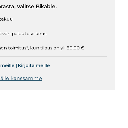
arasta, valitse Bikable.
takuu
äivän palautusoikeus
en toimitus*, kun tilaus on yli 80,00 €
 meille
|
Kirjoita meille
täile kanssamme