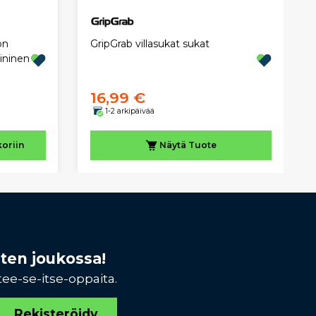
on
GripGrab villasukat sukat
ininen
16,99 €
1-2 arkipäivää
koriin
Näytä
Tuote
sten joukossa!
tee-se-itse-oppaita.
Rekisteröidy