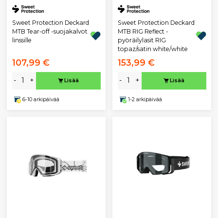
Sweet Protection Deckard
Sweet Protection Deckard
MTB Tear-off -suojakalvot
MTB RIG Reflect -
linssille
pyöräilylasit RIG
topaz/satin white/white
107,99 €
153,99 €
-
+
-
+
Lisää
Lisää
6-10 arkipäivää
1-2 arkipäivää