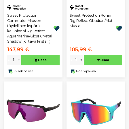
Sweet Protection
Sweet Protection Ronin
Commuter Mips on
Rig Reflect Obsidian/Mat
täydellinen kypärä
Musta
kaiShinobi Rig Reflect
Aquamarine/Gloss Crystal
Shadow (kiiltävä kristalli)
147,99 €
105,99 €
-
+
-
+
Lisää
Lisää
1-2 arkipäivää
1-2 arkipäivää