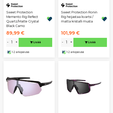
Sweet Protection
Sweet Protection Ronin
Memento Rig Reflect
Rig heijastaa kvartsi /
Quartz/Matte Crystal
matta kristalli musta
Black Camo
89,99 €
101,99 €
-
+
-
+
Lisää
Lisää
1-2 arkipäivää
1-2 arkipäivää