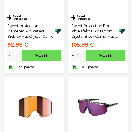
Sweet protection
Sweet Protection Ronin
Memento Rig Reflect
Rig Refelct Bixbite/Mat
Bixbite/Mat Crystal Camo
Crystal Black Camo Musta
92,99 €
105,99 €
-
+
-
+
Lisää
Lisää
1-2 arkipäivää
1-2 arkipäivää