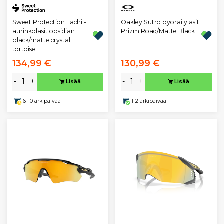
Sweet Protection Tachi -
Oakley Sutro pyöräilylasit
aurinkolasit obsidian
Prizm Road/Matte Black
black/matte crystal
tortoise
134,99 €
130,99 €
-
+
-
+
Lisää
Lisää
6-10 arkipäivää
1-2 arkipäivää