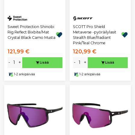
Sweet Protection Shinobi
SCOTT Pro Shield
Rig Reflect Bixbite/Mat
Metaverse -pyöräilylasit
Crystal Black Camo Musta
Stealth Blue/Radiant
Pink/Teal Chrome
121,99 €
120,99 €
-
+
-
+
Lisää
Lisää
1-2 arkipäivää
1-2 arkipäivää