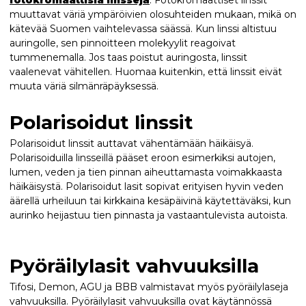
fotokromaattisia linssejä
. Fotokromaattiset linssit
muuttavat väriä ympäröivien olosuhteiden mukaan, mikä on
kätevää Suomen vaihtelevassa säässä. Kun linssi altistuu
auringolle, sen pinnoitteen molekyylit reagoivat
tummenemalla. Jos taas poistut auringosta, linssit
vaalenevat vähitellen. Huomaa kuitenkin, että linssit eivät
muuta väriä silmänräpäyksessä.
Polarisoidut linssit
Polarisoidut linssit auttavat vähentämään häikäisyä.
Polarisoiduilla linsseillä pääset eroon esimerkiksi autojen,
lumen, veden ja tien pinnan aiheuttamasta voimakkaasta
häikäisystä. Polarisoidut lasit sopivat erityisen hyvin veden
äärellä urheiluun tai kirkkaina kesäpäivinä käytettäväksi, kun
aurinko heijastuu tien pinnasta ja vastaantulevista autoista.
Pyöräilylasit vahvuuksilla
Tifosi, Demon, AGU ja BBB valmistavat myös pyöräilylaseja
vahvuuksilla. Pyöräilylasit vahvuuksilla ovat käytännössä