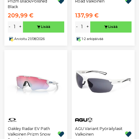
Prizm Black/Polished
Road Valkoinen
Black
209,99 €
137,99 €
-
+
-
+
Lisää
Lisää
Arvioitu 21/08/2026
1-2 arkipäivää
Oakley Radar EV Path
AGU Variant Pyöräilylasit
Valkoinen Prizm Snow
Valkoinen