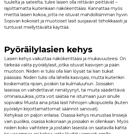
tuulelta ja sateelta, tulee lasien olla riittävän peittävät –
rajoittamatta kuitenkaan näkökenttääsi. Kannattaa myös
miettiä lasien kokoa, jotta ne istuvat mahdollisimman hyvin.
Sopivan kokoiset ja muotoiset lasit suojaavat tehokkaasti ja
tuntuvat miellyttävältä käyttää.
Pyöräilylasien kehys
Lasien kehys vaikuttaa näkökenttääsi ja mukavuuteesi. On
tärkeää valita pyöräilylasit, jotka istuvat kasvojen ja pään
muotoon. Niiden ei tulisi olla liian löysät tai liian tiukat
päässäsi. Niiden tulisi olla lähellä kasvojasi, mutta kuitenkin
koskematta ripsiin, poskiin tai kulmaluuhun. Joissakin
laseissa on vaihdettavat nenätyynyt, tai muita säädettäviä
ominaisuuksia, jotta voit säätää ne istumaan juuri sinulle
sopivaksi Muista aina pitää lasit hihnojen ulkopuolella (kuten
pyöräilyn kirjoittamattomat säännöt sanovat).
Kehyksiä on paljon erilaisia. Osassa kehys reunustaa linssejä
vain puoliksi, osassa kokonaan ja joissakin ei ollenkaan. Myös
niiden koko vaihtelee ja joistakin laseista on saatavilla kahta