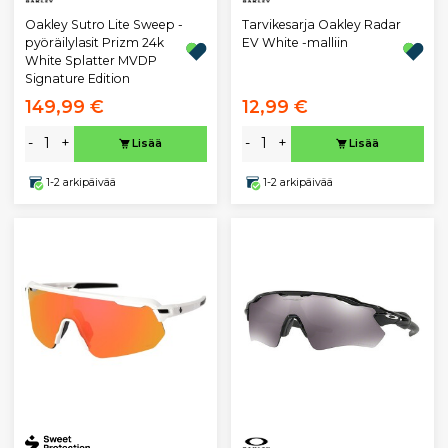
Oakley Sutro Lite Sweep -
Tarvikesarja Oakley Radar
pyöräilylasit Prizm 24k
EV White -malliin
White Splatter MVDP
Signature Edition
149,99 €
12,99 €
-
+
-
+
Lisää
Lisää
1-2 arkipäivää
1-2 arkipäivää