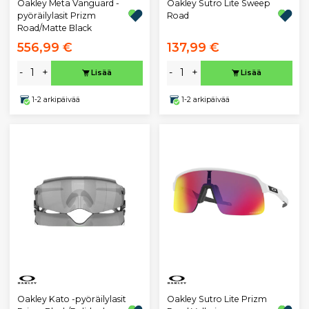
Oakley Meta Vanguard -
Oakley Sutro Lite Sweep
pyöräilylasit Prizm
Road
Road/Matte Black
556,99 €
137,99 €
-
+
-
+
Lisää
Lisää
1-2 arkipäivää
1-2 arkipäivää
Oakley Kato -pyöräilylasit
Oakley Sutro Lite Prizm