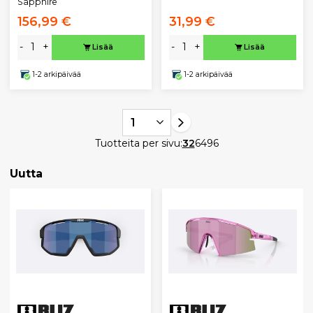
Sapphire
156,99 €
31,99 €
-
+
-
+
Lisää
Lisää
1-2 arkipäivää
1-2 arkipäivää
1
Tuotteita per sivu:
32
64
96
Uutta