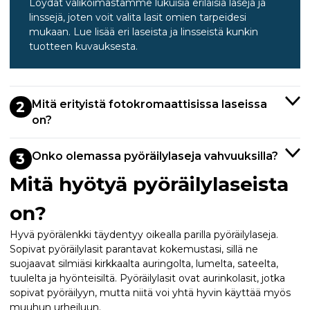
Löydät valikoimastamme lukuisia erilaisia laseja ja
linssejä, joten voit valita lasit omien tarpeidesi
mukaan. Lue lisää eri laseista ja linsseistä kunkin
tuotteen kuvauksesta.
Mitä erityistä fotokromaattisissa laseissa
2
on?
Onko olemassa pyöräilylaseja vahvuuksilla?
3
Mitä hyötyä pyöräilylaseista
on?
Hyvä pyörälenkki täydentyy oikealla parilla pyöräilylaseja.
Sopivat pyöräilylasit parantavat kokemustasi, sillä ne
suojaavat silmiäsi kirkkaalta auringolta, lumelta, sateelta,
tuulelta ja hyönteisiltä. Pyöräilylasit ovat aurinkolasit, jotka
sopivat pyöräilyyn, mutta niitä voi yhtä hyvin käyttää myös
muuhun urheiluun.