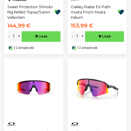
Sweet Protection Shinobi
Oakley Radar EV Path
Rig Reflect Topaz/Satiini
musta Prizm Musta
Valkoinen
Iridium
144,99 €
153,99 €
-
+
-
+
Lisää
Lisää
1-2 arkipäivää
1-2 arkipäivää