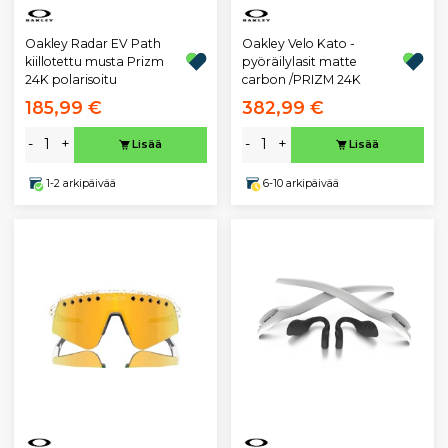
Oakley Radar EV Path
Oakley Velo Kato -
kiillotettu musta Prizm
pyöräilylasit matte
24K polarisoitu
carbon /PRIZM 24K
185,99 €
382,99 €
-
+
-
+
Lisää
Lisää
1-2 arkipäivää
6-10 arkipäivää