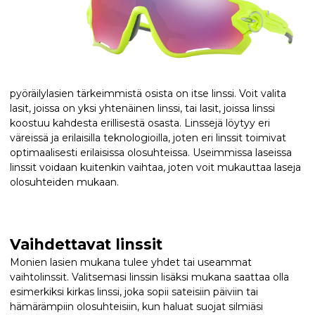
pyöräilylasien tärkeimmistä osista on itse linssi. Voit valita
lasit, joissa on yksi yhtenäinen linssi, tai lasit, joissa linssi
koostuu kahdesta erillisestä osasta. Linssejä löytyy eri
väreissä ja erilaisilla teknologioilla, joten eri linssit toimivat
optimaalisesti erilaisissa olosuhteissa. Useimmissa laseissa
linssit voidaan kuitenkin vaihtaa, joten voit mukauttaa laseja
olosuhteiden mukaan.
Vaihdettavat linssit
Monien lasien mukana tulee yhdet tai useammat
vaihtolinssit. Valitsemasi linssin lisäksi mukana saattaa olla
esimerkiksi kirkas linssi, joka sopii sateisiin päiviin tai
hämärämpiin olosuhteisiin, kun haluat suojat silmiäsi