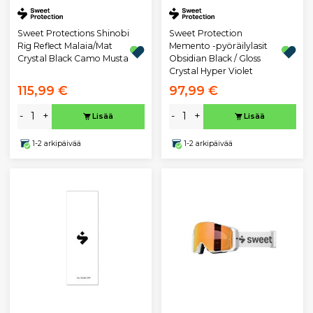
Sweet Protections Shinobi
Sweet Protection
Rig Reflect Malaia/Mat
Memento -pyöräilylasit
Crystal Black Camo Musta
Obsidian Black / Gloss
Crystal Hyper Violet
115,99 €
97,99 €
-
+
-
+
Lisää
Lisää
1-2 arkipäivää
1-2 arkipäivää