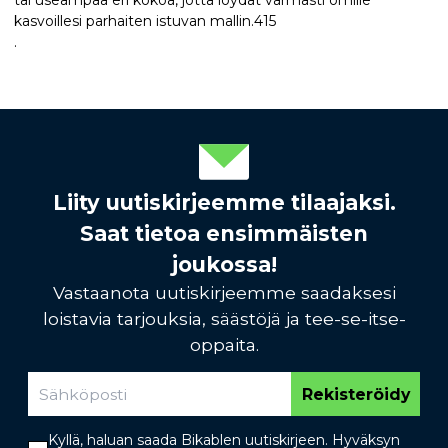
tai useampaa eri kokoa, jotta löydät varmasti omille
kasvoillesi parhaiten istuvan mallin.415
.
Liity uutiskirjeemme tilaajaksi.
Saat tietoa ensimmäisten
joukossa!
Vastaanota uutiskirjeemme saadaksesi
loistavia tarjouksia, säästöjä ja tee-se-itse-
oppaita.
Rekisteröidy
Kyllä, haluan saada Bikablen uutiskirjeen. Hyväksyn