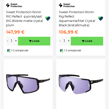
Sweet Protection Ronin
Sweet Protection Ronin
RIG Reflect -pyöräilylasit
Rig Reflect
RIG Bixbite matte crystal
Aquamarine/Mat Crystal
plum
Black (kristallimusta)
147,99 €
106,99 €
-
+
-
+
Lisää
Lisää
1-2 arkipäivää
1-2 arkipäivää