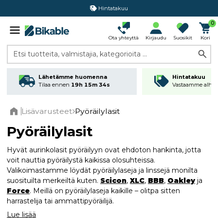
Hintatakuu
0
Ota yhteyttä
Kirjaudu
Suosikit
Kori
Etsi tuotteita, valmistajia, kategorioita ...
Lähetämme huomenna
Hintatakuu
Tilaa ennen
19h 15m 33s
Vastaamme alhai
Lisävarusteet
Pyöräilylasit
Home
Pyöräilylasit
Hyvät aurinkolasit pyöräilyyn ovat ehdoton hankinta, jotta
voit nauttia pyöräilystä kaikissa olosuhteissa.
Valikoimastamme löydät pyöräilylaseja ja linssejä monilta
suosituilta merkeiltä kuten.
Scicon
,
XLC
,
BBB
,
Oakley
ja
Force
. Meillä on pyöräilylaseja kaikille – olitpa sitten
harrastelija tai ammattipyöräilijä.
Lue lisää