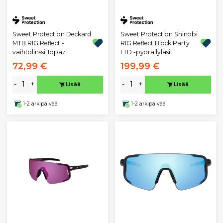
Sweet Protection Deckard
Sweet Protection Shinobi
MTB RIG Reflect -
RIG Reflect Block Party
vaihtolinssi Topaz
LTD -pyöräilylasit
72,99 €
199,99 €
-
+
-
+
Lisää
Lisää
1-2 arkipäivää
1-2 arkipäivää