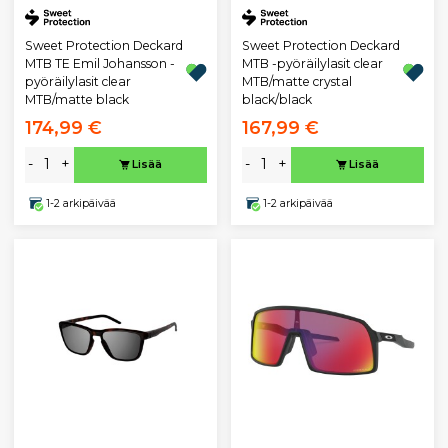
Sweet Protection Deckard
Sweet Protection Deckard
MTB TE Emil Johansson -
MTB -pyöräilylasit clear
pyöräilylasit clear
MTB/matte crystal
MTB/matte black
black/black
174,99 €
167,99 €
-
+
-
+
Lisää
Lisää
1-2 arkipäivää
1-2 arkipäivää