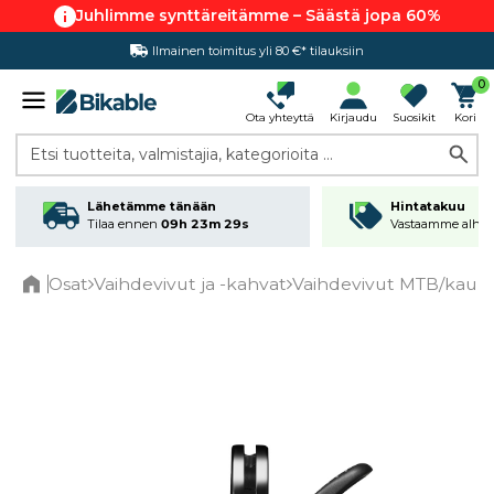
Juhlimme synttäreitämme – Säästä jopa 60%
Ilmainen toimitus yli 80 €* tilauksiin
0
Ota yhteyttä
Kirjaudu
Suosikit
Kori
Etsi tuotteita, valmistajia, kategorioita ...
Lähetämme tänään
Hintatakuu
Tilaa ennen
09h 23m 28s
Vastaamme alhai
Osat
Vaihdevivut ja -kahvat
Vaihdevivut MTB/kaupu
Home