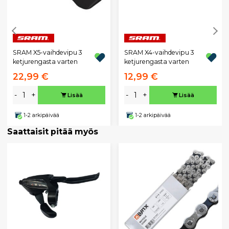
SRAM X5-vaihdevipu 3
SRAM X4-vaihdevipu 3
ketjurengasta varten
ketjurengasta varten
22,99 €
12,99 €
-
+
-
+
Lisää
Lisää
1-2 arkipäivää
1-2 arkipäivää
Saattaisit pitää myös