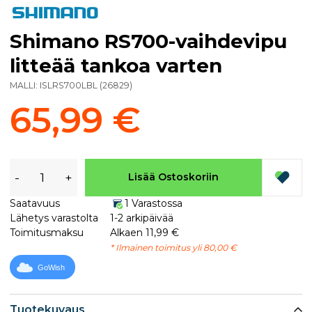
Shimano RS700-vaihdevipu
litteää tankoa varten
MALLI:
ISLRS700LBL
(
26829
)
65,99 €
-
+
Lisää Ostoskoriin
Saatavuus
1 Varastossa
Lähetys varastolta
1-2 arkipäivää
Toimitusmaksu
Alkaen 11,99 €
* Ilmainen toimitus yli 80,00 €
GoWish
Tuotekuvaus