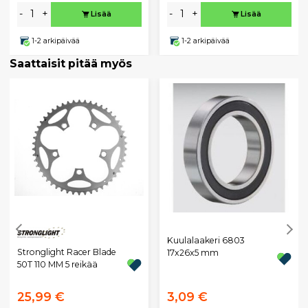
-
+
-
+
Lisää
Lisää
1-2 arkipäivää
1-2 arkipäivää
Saattaisit pitää myös
Kuulalaakeri 6803
Stronglight Racer Blade
17x26x5 mm
50T 110 MM 5 reikää
25,99 €
3,09 €