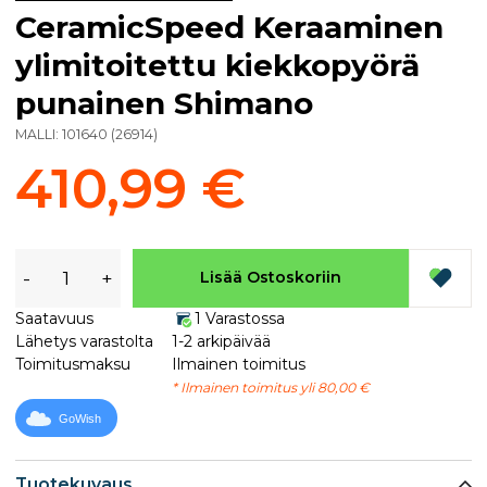
CeramicSpeed Keraaminen
ylimitoitettu kiekkopyörä
punainen Shimano
MALLI:
101640
(
26914
)
410,99 €
-
+
Lisää Ostoskoriin
Saatavuus
1 Varastossa
Lähetys varastolta
1-2 arkipäivää
Toimitusmaksu
Ilmainen toimitus
* Ilmainen toimitus yli 80,00 €
GoWish
Tuotekuvaus