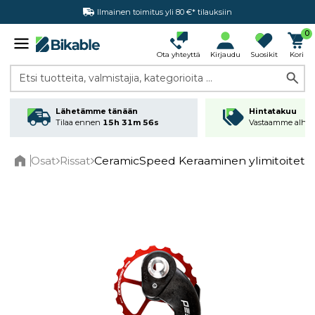
Ilmainen toimitus yli 80 €* tilauksiin
Hintatakuu
0
Ota yhteyttä
Kirjaudu
Suosikit
Kori
Etsi tuotteita, valmistajia, kategorioita ...
Lähetämme tänään
Hintatakuu
Tilaa ennen
15h 31m 55s
Vastaamme alhai
Osat
Rissat
CeramicSpeed Keraaminen ylimitoitett
Home