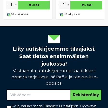
-
+
-
+
Lisää
Lisää
1-2 arkipäivää
1-2 arkipäivää
Liity uutiskirjeemme tilaajaksi.
Saat tietoa ensimmäisten
joukossa!
Vastaanota uutiskirjeemme saadaksesi
loistavia tarjouksia, säästöjä ja tee-se-itse-
oppaita.
Rekisteröidy
Kyllä, haluan saada Bikablen uutiskirjeen. Hyväksyn