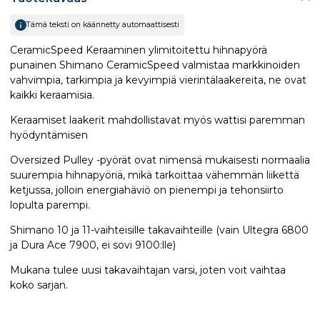
Tämä teksti on käännetty automaattisesti
CeramicSpeed Keraaminen ylimitoitettu hihnapyörä
punainen Shimano​ CeramicSpeed valmistaa markkinoiden
vahvimpia, tarkimpia ja kevyimpiä vierintälaakereita, ne ovat
kaikki keraamisia.
Keraamiset laakerit mahdollistavat myös wattisi paremman
hyödyntämisen
Oversized Pulley -pyörät ovat nimensä mukaisesti normaalia
suurempia hihnapyöriä, mikä tarkoittaa vähemmän liikettä
ketjussa, jolloin energiahäviö on pienempi ja tehonsiirto
lopulta parempi.
Shimano 10 ja 11-vaihteisille takavaihteille (vain Ultegra 6800
ja Dura Ace 7900, ei sovi 9100:lle)
Mukana tulee uusi takavaihtajan varsi, joten voit vaihtaa
koko sarjan.